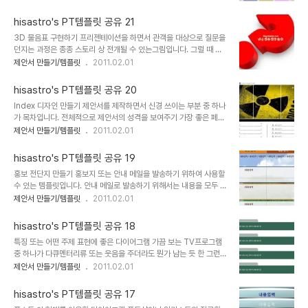
다. 물론 저만의 감각은 아니고 이곳 저곳의 눈동냥을 통해 괜찮은 레
있어서는 되도록 재공유를 부탁드리며, 템플릿의 출발에 대한 명시를
이아웃을 참조하였습니다. 아래의 견본이미지 크기가 작아서 좀 복잡
해주시길 부..
hisastro's PT템플릿 공유 21
해 보이지만 실제로 보시면 보기 괜찮답니다. ^^ 또한 스라이드 마스터
3D 물음표 구현하기 프리젠테이션을 하면서 관객을 대상으로 질문을
레이아웃만으로도 사용할 만한 디자인이라고 생각합니다. 제안서를
던지는 과정은 종종 스토리 상 전개될 수 있는그림입니다. 그럴 때 프
만드느라 고생하시는 분들 모두에게 도움이 되는 자료였으면 합니다.
리젠테이션 화면상에 그럴 듯 한 물음표 하나를 넣어서 활용한다면 좀
제안서 만들기/템플릿
2011.02.01
상업용이 아니라면 마음껏 사용하셔도 좋습니다. 그렇지만, 따뜻한 댓
더 효과적일 수 있을 겁니다. 그래서 만들었던 3D Question Mark
글(또는 트랙백).. 남겨주시길... ^^ 템플릿의 배포는 원칙적으로 이곳
입니다. 순수 파워포인트로만 제작을 하였기 때문에 파일을 이리저리
블로그에서만 하도록 하겠습니다. 물론 hi..
hisastro's PT템플릿 공유 20
뜯어 보시면, 3D입체 도형 도식화를 만드는데 조금이나마 도움이 되
Index 디자인 만들기 제안서를 제작하면서 신경 쓰이는 부분 중 하나
실 겁니다. 상업용이 아니라면 마음껏 사용하셔도 좋습니다. 그렇지만,
가 목차입니다. 전체적으로 제안서의 성격을 보여주기 가장 좋은 페이
따뜻한 댓글(또는 트랙백).. 남겨주시길... ^^ 템플릿의 배포는 원칙적
지이기 때문입니다. 보기 깔끔하면서 제안서가 잘 만들어졌다는 느낌
제안서 만들기/템플릿
2011.02.01
으로 이곳 블로그에서만 하도록 하겠습니다. 물론 hisastro's 템플릿
을 줄 수 있는 디자인... 물론 가장 중요한 것은 각 주제별 함축적인 제
의 주소를 링크로 알려주신다면, 소통 차원으로 감사히 생각하겠습니
목을 잘 만들어야 한다는 것이겠지만, 그 목차를 보여주기 위한 틀 또
다.변형된 형태로 수정하..
hisastro's PT템플릿 공유 19
한 중요하다고 생각합니다. 제가 주로 사용하는 목차 포멧 중 하나입니
홍보 전단지 만들기 홍보지 또는 안내 메일을 발송하기 위하여 사용할
다. 멋진 제안서를 만드시는데 조금이라도 도움이 되셨으면 좋겠습니
수 있는 템플릿입니다. 안내 메일로 발송하기 위해서는 내용을 모두 입
다. (_ _) 상업용이 아니라면 마음껏 사용하셔도 좋습니다. 그렇지만,
력한 후 이미지 손실이 적은 PDF 저장 -특히 MS에서 제공하는
제안서 만들기/템플릿
2011.02.01
따뜻한 댓글(또는 트랙백).. 남겨주시길... ^^ 템플릿의 배포는 원칙적
SaveAsPDFandXPS를 통하여- 하고 다시 웹형식에 알맞도록 이
으로 이곳 블로그에서만 하도록 하겠습니다. 물론 hisastro's 템플릿
미지로 변환하여 사용하였습니다. 좀 번거로울 수 있지만 이걸 포토샵
의 주소를 링크로 ..
hisastro's PT템플릿 공유 18
에서 전부 작업한다고 생각하면, 그리 복잡하거나 어려운 일은 아니란
특징 또는 어떤 주제 표현에 좋은 다이어그램 가끔 보는 TV프로그램
생각입니다. ^^ 상업용이 아니라면 마음껏 사용하셔도 좋습니다. 그렇
중 하나가 다큐멘터리류 또는 웃음을 주더라도 뭔가 남는 듯 한 그런
지만, 따뜻한 댓글(또는 트랙백).. 남겨주시길... ^^ 템플릿의 배포는 원
종류의 예능프로그램(예전 느낌표 등등)인데, 최근 들어서 그 중 하나
제안서 만들기/템플릿
2011.02.01
칙적으로 이곳 블로그에서만 하도록 하겠습니다. 물론 hisastro's 템
가 무릎팍 도사입니다. 물론 근래엔 출연자들의 가식적인 모습이나 기
플릿의 주소를 링크로 알려주신다면, 소통 차원으로 감사히 생각하겠
획된 듯 한 요소 때문에 방영 시간대만 되면 미리 자리를 잡고 있었던
습니다.변형된 형태로 수..
hisastro's PT템플릿 공유 17
이전과는 달리 시간이 맞거나 우연히 TV를 보게 된 때에 방송을 하고