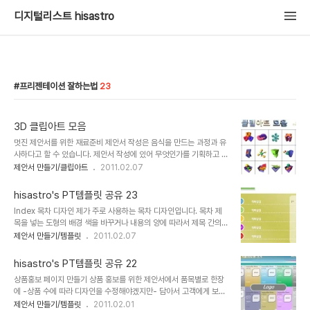
디지털리스트 hisastro
프리젠테이션 잘하는법
23
3D 클립아트 모음
멋진 제안서를 위한 재료준비 제안서 작성은 음식을 만드는 과정과 유
사하다고 할 수 있습니다. 제안서 작성에 있어 무엇인가를 기획하고 파
워포인트 등의 도구를 활용하여 그럴싸한 자료 하나를 만들기 위해서
제안서 만들기/클립아트
2011.02.07
는 음식 요리를 위해 갖은 양념과 여러가지 준비해야 할 사항이 많은
것과 마찬가지로 이것 저것 작업을 하기 이전 부터 꾸준한 준비가 필요
hisastro's PT템플릿 공유 23
합니다. 그것은 작업 시간을 줄이는 하나의 중요한 열쇠가 되기도 하
Index 목차 디자인 제가 주로 사용하는 목차 디자인입니다. 목차 제
며, 또한 제안서를 작성하는데 영감이나 아이디어를 제공받을 수 있는
목을 넣는 도형의 배경 색을 바꾸거나 내용의 양에 따라서 제목 간의
기회가 되기도 합니다. 사용하는 빈도가 많지는 않았으나, 그런대로 자
간격을 조절하고, 복사 붙이기(Ctrl + C / Ctrl + V)를 사용하여 제목
제안서 만들기/템플릿
2011.02.07
료를 좀더 수려하게 만들 수 있는 3D형태의 클립아트는 멋진 제안서
의 수를 늘리는 등의 작업을 통하여 상황에 따라 목차 페이지를 활용하
를 제작하는데 좋은 소재가 된다는 생각으로 공유합니다. ▣ 멋진제안
면 보기 좋은 목차 페이지가 만들어집니다. 상업용이 아니라면 마음껏
서 만들기 hisastro's PT템플릿 링..
hisastro's PT템플릿 공유 22
사용하셔도 좋습니다. 그렇지만, 따뜻한 댓글(또는 트랙백).. 남겨주시
상품홍보 페이지 만들기 상품 홍보를 위한 제안서에서 품목별로 한장
길... ^^ 템플릿의 배포는 원칙적으로 이곳 블로그에서만 하도록 하겠
에 -상품 수에 따라 디자인을 수정해야겠지만- 담아서 고객에게 보여
습니다. 물론 hisastro's 템플릿의 주소를 링크로 알려주신다면, 소통
줄 수 있는 템플릿입니다. 만들면서 디자인에 대한 부분을 신경썼습니
제안서 만들기/템플릿
2011.02.01
차원으로 감사히 생각하겠습니다.변형된 형태로 수정하시는 경우에