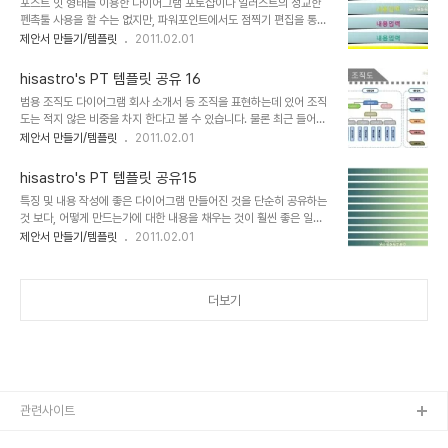
포스트 잇 형태를 이용한 다이어그램 포토샵이나 일러스트의 정교한
있으면 보게되는... 그런 정도였죠. 그런데 어제 그러니까 2009년6
펜촉툴 사용을 할 수는 없지만, 파워포인트에서도 점찍기 편집을 통해
월17일 방송된 무릎팍도사도 마찬가지였는데... 안철수 교수님... 처음
얼마든지 일러스트적인 표현이 가능하다는 것을 아는 사람은 알고 있
제안서 만들기/템플릿
2011.02.01
부터 보진 못했고 백신 얘기가 오갈 즈음 부터 보게 되었는데, 정말로
습니다. 포스트 잇 처럼 종이가 살 짝 붙어 있는 듯 표현한 다이어그램
다시한번 존경스러운 마음을 갖지 않을 수 없었습니다. 실리콘밸리에
입니다. 제안서 작업에 소품으로 특징이나 어떤 중점적 내용을 삽입하
서 코리안의 아메리카 드림을..
hisastro's PT 템플릿 공유 16
여 사용하면 좋을 듯 합니다. 물론 필요하다면 어떻게 만들어졌는지를
범용 조직도 다이어그램 회사 소개서 등 조직을 표현하는데 있어 조직
하나 하나 뜯어보면서 따라 해 보시는 것도 도움이 되겠죠? ^^ 상업용
도는 적지 않은 비중을 차지 한다고 볼 수 있습니다. 물론 최근 들어서
이 아니라면 마음껏 사용하셔도 좋습니다. 그렇지만, 따뜻한 댓글(또
일부에서는 조직도라고 하는 틀을 벗기고자 -사실 조직의 탄력적 운영
제안서 만들기/템플릿
2011.02.01
는 트랙백).. 남겨주시길... ^^ 템플릿의 배포는 원칙적으로 이곳 블로
을 위하여 잦은 개편도 한 원인이 되겠지만- 형식적인 성격의 조직 구
그에서만 하도록 하겠습니다. 물론 hisastro's 템플릿의 주소를 링크
성도를 빼 버리는 경우도 종종 있습니다. 하지만, 만들어야 하는 입장
로 알려주신다면, 소통 차원으..
hisastro's PT 템플릿 공유15
에 있는 제안서 제작을 위한 작업자는 어떤 상황이라도 보다 보기 좋게
특징 및 내용 작성에 좋은 다이어그램 만들어진 것을 단순히 공유하는
꾸미고 구상하여 적용할 수 있어야 하겠지요. 최근에 만들었던 한 조직
것 보다, 어떻게 만드는가에 대한 내용을 채우는 것이 훨씬 좋은 일이
의 구성도라고 할 수 있는데, 만들고 보니 회사 이외의 공공기관 형태
라고 생각하면서도... 이를 실천하지 못하는 건 생각처럼 쉬운 일이 아
제안서 만들기/템플릿
2011.02.01
또는 사회단체 등의 구성도로 사용해도 -물론 일부 손질이 필요하겠지
니기 때문일 겁니다. 이번 템플릿은 제안서를 작성할 때 표현하고자 하
만- 될 듯 하여 공유합니다. 상업용이 아니라면 마음껏 사용하셔도 좋
는 목적 이나 대상의 특징을 정리하기 위해 만든 형태를 갖추고 있습니
습니다. 그렇지만, 따뜻한 댓글..
다. 상업용이 아니라면 마음껏 사용하셔도 좋습니다. 그렇지만, 따뜻한
더보기
댓글(또는 트랙백).. 남겨주시길... ^^ 템플릿의 배포는 원칙적으로 이
곳 블로그에서만 하도록 하겠습니다. 물론 hisastro's 템플릿의 주소
를 링크로 알려주신다면, 소통 차원으로 감사히 생각하겠습니다.변형
된 형태로 수정하시는 경우에 있어서는 되도록 재공유를 부탁드리며,
템플릿의 출발에 대한 명..
관련사이트