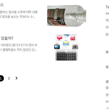
속과 다르게 살펴보고자 했던 프
용기
분도 생기게 된 듯 합니다.하지
T
는 시간이 조금 걸리더라도 마무
말하는 알코올 소독에 대한 내용
de
 알코올 농도는 약 80% 수준
제
독의 효과가 있다고 조언합니다.
일테고, 보통 가정에서 또는 직
파
해 별도로 물로 씻는 번거로움을
동
 합니다. 이전의 포스트에서도
 있을까?
니다. 결벽증이 깨끗한 것을 의
꾸기란 쉽지가 않다는 것이 문제
a 아이폰의 열기가 KT의 준비 부
 그 불협화음도 적지 않았던 것
최
최
된 매니아층의 아이폰에 대한 사
근
여타의 나라들에서 그랬듯이 서서히
글
과
 보입니다. ▲ 과거 데스크탑
인
최
. 이제 스마트폰이 중심이 되는
기
대의 핵심적 도구가 될 스마트폰
글
 것으로 예상되는 것으로 가장
1
2
공
블
일
부
그