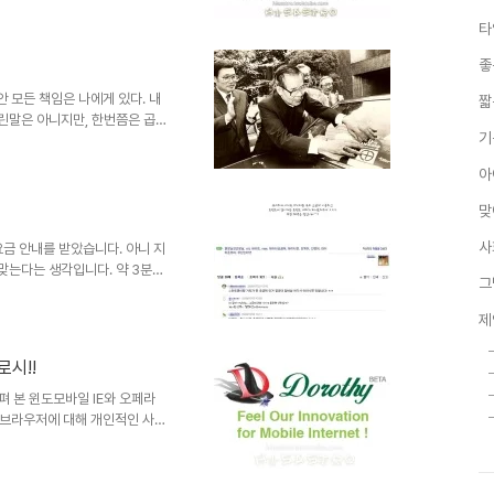
낙 윈도 모바일 6.5까지 실망스
타
이미지현재, 저의 옴냐에도 이 로
 사용자들이 생각하는 윈도 모바
좋
니다. MS가 데스크탑에서의 메
면서 그만큼 효과를 보았지만,..
 모든 책임은 나에게 있다. 내
짧
 틀린말은 아니지만, 한번쯤은 곱씹
기
 내 탓이오 캠페인 활동 모습,
공 또한 나만의 노력에서 기인한
아
회 전반에... 그리고 그 무의식
저한 계급사회였던 고려 및 조선
맞
자들의 이루기 쉬운 성취들은 그
소수의 민초들을 옭아매는 방..
사
요금 안내를 받았습니다. 아니 지
 맞는다는 생각입니다. 약 3분가
그
메시지를 받았으니... -데이터
 생각하지 못함.- 그것도 내가 사
제
청구된 4만6천원 가량의 과금에
 부당한 과금에 대해서는 철저하
로시!!
어 다행히도 큰 문제 없이 지뢰
야만 하는 줄 알..
살펴 본 윈도모바일 IE와 오페라
 브라우저에 대해 개인적인 사용
니다. ▲ 윈도모바일에서 구동
!! 내용이 내용이다 보니 가볍게
이 되어 버렸습니다. 그런 까닭