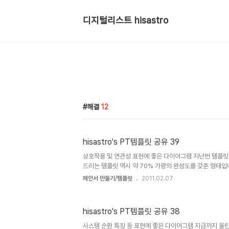
디지털리스트 hisastro
해결
12
hisastro's PT템플릿 공유 39
상호작용 및 연관성 표현에 좋은 다이어그램 지난번 템플릿
드리는 템플릿 역시 약 70% 가량의 완성도를 갖춘 형태입
그룹으로 묶었을 경우는 개체 속성에서- 에서 3차원 편집
제안서 만들기/템플릿
2011.02.07
변 추후 제가 이 다이어그램을 활용하여 제안서로 만들게 
의 템플릿을 다시 공유하게 되겠지만, 혹 공유해드린 템플릿
그램을 만셨다면, 부디 좋으신 마음으로 다시 다른 분들과 
hisastro's PT템플릿 공유 38
겠습니다. 제 생각인데요, 세상이 어지럽고 힘든 이유는 단
원적 원인 아닌가 생각합니다. 그래서 이기적인 생각이 발
시스템 순환 특징 등 표현에 좋은 다이어그램 지금까지 올