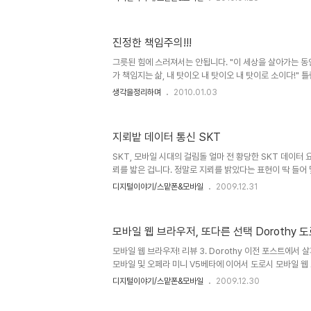
나 비견될 수 있을지 기대 아닌 기대를 가지고 있습니다. 워
러운 모습이었기에... ▲ 윈도 모바일 7의 로고로 알려진 
고를 사용하고 있습니다. ^^ 현재 윈도 모바일용 스마트폰
진정한 책임주의!!!
일의 가장 큰 공통된 문제인식 중 하나는 메모리 부족일 겁
모리 문제는 결국 양으로 승부를 걸고, 제조사들이 따라와주
그릇된 힘에 스러져서는 안됩니다. "이 세상을 살아가는 동안
가 책임지는 삶, 내 탓이오 내 탓이오 내 탓이로 소이다!"
어 봐야할 말이라고 생각했습니다. ▲ 故 김수환 추기경님의
생각을정리하며
2010.01.03
출처: 파우 님의 블로그 이말은 다시 돌려 생각하자면, 성
것이 된다는 것을 의미할 수 도 있습니다. 그래서인지 또한 사
속에 너무도 진하게 이말은 우리를 옭아매고 있습니다. 철
지뢰밭 데이터 통신 SKT
시대와 식민시대, 그리고 독재를 거치며 모든 조건을 지닌
렇지 못한 민초들과 그환경을 뚫고 힘겹게 올라온 성공한? 
SKT, 모바일 시대의 걸림돌 얼마 전 황당한 SKT 데이터 
뢰를 밟은 겁니다. 정말로 지뢰를 밝았다는 표현이 딱 들어
량 사용하고 데이터 통화 사용금액이 4만원이 넘었다는 문자
디지털이야기/스맡폰&모바일
2009.12.31
량을 생각할 수 있는 상황도 아니라서... 그 용량에 대한 건
용한 건지도 모른채로... 그렇게... ▲ 3분가량 사용하고 
대해 철회를 요구하여 해결된 데이터 요금 잘못 청구되거나
모바일 웹 브라우저, 또다른 선택 Dorothy 도
게 대응하고 요구해야 합니다!!! 물론 고객센터에 전화를 걸
를 잘 제거할 수 있었습니다만, 이를 모르고 그냥 당연히 그래
모바일 웹 브라우저! 리뷰 3. Dorothy 이전 포스트에서 
모바일 및 오페라 미니 V5베타에 이어서 도로시 모바일 웹
경험을 바탕으로 성능 및 기능에 대해 말씀드리도록 하겠습
디지털이야기/스맡폰&모바일
2009.12.30
되는 또하나의 모바일 웹 브라우저! Webkit기반의 도로시
살펴본다고 생각하고 시작했는데, 일부 부담이 붙어버린 글