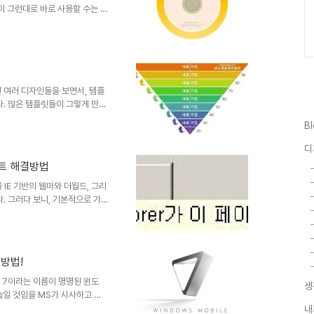
 그런대로 바로 사용할 수는 있
 드리는 것이 아니란 생각이 들었
못하지만, 어쨌거나 만들어 올리
약간의 편집과정을 거쳐야 그래도
이라마 보템이 되지 않을까 생각
가량의 완성도를 갖춘 형태로 올릴
의 펜촉툴 기능을 파워포인트에서
 여러 디자인들을 보면서, 템플
다. 많은 템플릿들이 그렇게 만들
써 멋진 제안서 만들기
B
느 분의 경우 출처도 밝히지 않은 채
도 몇번인가 우연히 보게 되었습
디
도움이 되셨으려니... 하는 마음
립트 해결방법
순수함과 사회적 변화에 흠집이 되
한편으론 그러한 분들도 몰라서
IE 기반의 웹마와 더월드, 그리
. 그러다 보니, 기본적으로 가
에서 일어나는 문제에 대해서 크
 분들에게 보여지는 것이기에...
는데, 그간 확인하지 못보던 문
 문제인데, 이를 해결하기 위해
결방법!
.. 궁극적으로는 구글에서 또는
비스를 제공하는 곳에서 해결되어
처럼 7이라는 이름이 명명된 윈도
생
일 것임을 MS가 시사하고 있
서 아이폰이나 안드로이드에 얼마
내