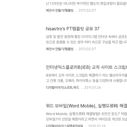
면서 연쇄 ..
난 디자인은 아니지만 부가적인 별도의 편집과정이 필요없이
었을 겁니다. 그런데, 가만히 생각해 보니, 이게 꼭 도움을
제안서 만들기/템플릿
2011.02.07
습니다. 제안서 제작에 대한 꼼꼼한 설명을 덧붙여 드리지 
는 이 템플릿들을 통해서 이를 활용하시고자 하는 분들이 
제대로 쓸 수 있도록 한다면... 제안서 만드는 실력에 조금
hisastro's PT템플릿 공유 37
이 들었던 겁니다. 그래서 이후 올리는 템플릿은 약 70%
까 생각하고 있습니다. 특히, 언젠가 발행했던 글 "포토샵
성장 및 발전 표현에 좋은 다이어그램 인터넷 속에서 공유된
사용한..
릿으로 응용할 수 있는 경우 머리 속으로 구상을 하곤 합니
어졌고, 그 순환의 연속으로 또다시 공유하고자 포스팅으로
제안서 만들기/템플릿
2011.02.07
hisastro's PT템플릿 37번째 공유를 합니다. 때론 어
제가 블로그에 올린 글과 내용을 고스란히 가져가시는 경우
니다. 마음이 좋지는 않았지만, 그래도 그냥 좋은 마음으로 
인터넷익스플로러8(IE8) 교차 사이트 스크
을 갖기도 합니다. 하지만, 이런 분들로 인해 오픈소스의 
고 상처가 되지 않을까 걱정 스럽기도 합니다. 그러나 또 
IE8에서 교차 사이트 스크립트 해결하기 저는 웹브라우저를 
그..
고 간혹 크롬, 오페라, 파이어폭스 등을 다양하게 사용합니다
장 많이 사용한다고 하는 인터넷 익스플로러(특히 버전 8)
디지털이야기/소프트.하드
2011.01.26
게 민감하지는 않았습니다. 그런데, 블로깅이라는 것이 다른
가끔 살펴본다고 인터넷 익스플로러로 블로그를 열어보곤 했
제를 발견하였습니다. 바로 "교차 사이트 스크립트"에 관한
워드 모바일(Word Mobile), 실행오류時 해
서는 제 블로그가 구글의 텍스트큐브를 사용하는 것이기에.
여러 가젯에 의한 문제일 수 있다는 것을 감안하면, 그 서
Word Mobile, 실행오류時 해결방법!! 조만간 윈도7 
야 ..
모바일7이 선보일 예정이라고 하면서 여러모로 개선된 모습
긴 합니다만... 어느정도의 획기적인 모습이 될지... 그래
디지털이야기/스맡폰&모바일
2010.01.26