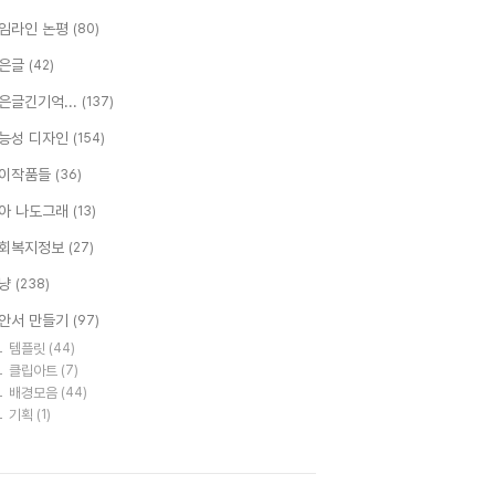
임라인 논평
(80)
은글
(42)
은글긴기억...
(137)
능성 디자인
(154)
이작품들
(36)
아 나도그래
(13)
회복지정보
(27)
냥
(238)
안서 만들기
(97)
템플릿
(44)
클립아트
(7)
배경모음
(44)
기획
(1)