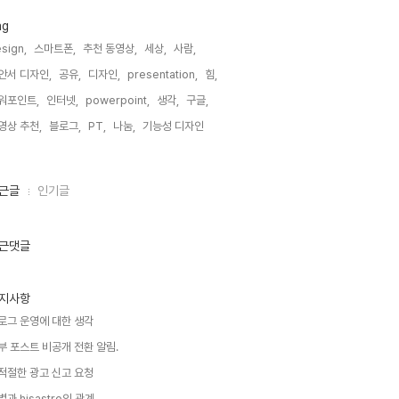
ag
sign,
스마트폰,
추천 동영상,
세상,
사람,
안서 디자인,
공유,
디자인,
presentation,
힘,
워포인트,
인터넷,
powerpoint,
생각,
구글,
영상 추천,
블로그,
PT,
나눔,
기능성 디자인,
근글
인기글
근댓글
지사항
로그 운영에 대한 생각
부 포스트 비공개 전환 알림.
적절한 광고 신고 요청
별과 hisastro의 관계