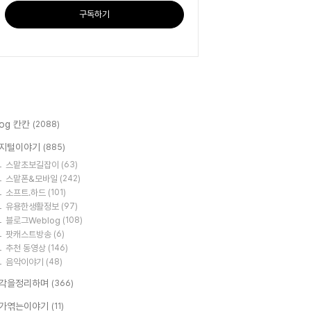
구독하기
log 칸칸
(2088)
지털이야기
(885)
스맡초보길잡이
(63)
스맡폰&모바일
(242)
소프트.하드
(101)
유용한생활정보
(97)
블로그Weblog
(108)
팟캐스트방송
(6)
추천 동영상
(146)
음악이야기
(48)
각을정리하며
(366)
가엮는이야기
(11)