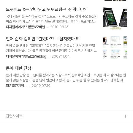
서 의미하는 좋은 것을 뜻하고 있기 때문입니다. 그 "좋은 게 좋은
리들의 모습을 되돌아보자는 생각에서 이를 꼬집는 것도 의미가 있을
것"이란 말은 특히 장사를 하는 경우 이익과 관련하여 자주 사용되는
것 같습니다. 혹자는 국가와 기업을 어..
드로이드 X는 안나오고 모토글램은 또 뭐다냐?
데... 아마도 장사의 특성상 거래를 하는데 있어 거래 상대간의 어떤 복
국내 사용자를 무시하는 건가? 모토로라가 주도하는 건지 주요 통신서
잡하게 얽히고 섥힌 것들을 상쇄하면서 좀더 쉽게 거래를 성사시켜 돈
비스 회사와 제조사의 결탁이 만든 결과물인지... 몰락의 길로 치닫던
을 벌고자 하는 의도로 인하여 그런건지는 모르겠습니다.그러나 아무
모토로라가 세인들의 주목을 받으며 다시금 재기의 발판이 되도록 만
디지털이야기/스맡폰&모바일
2010.08.16
리 생각해도 그건 좋은 거래도 아닐 뿐더러 좋은 장사 방법은 더더욱
든 드로이드를 국내에서는 바로 사용할 수 없었습니다. -한물 갔다 싶
아니란 생각입니다. 그렇게 장사란 돈만 잘 벌면 된다고 생각하는 경우
은 현 시점에서 드로이드가 국내에서는 모토쿼티란 이름으로 출시된
를 적지 않게 보게 됩니다..
언어 순화 캠페인 "깔았다??" "설치했다.!!"
것- 대신 모토로이라는 이상한 물건을 -이 모토로이가 요즘은 홈쇼핑
언어 순화 캠페인 "깔았다??" "설치했다.!!" 한글날이 지난지도 한달
에서 떨이식으로 판매가 된다죠? 그것도 좋은 조건이 아님에도 그럴싸
가까이 되었습니다. 물론 공휴일이 아닌 관계로 이마저도 기억하지 못
하게 포장하여... 흐~ 홈쇼핑에서 구매하려 할 땐 반드시 인터넷 검색
하고 지나친 사람들도 많았으리라 생각됩니다. 우리의 말을 하지 못하
디지털이야기/블로그Weblog
2009.11.04
을 동반할 필요가 있습니다.- 사용해야했습니다. 얼마 전의 일이지만
면서 외국어를 잘하는 건... 의미가 없다고 봅니다. 언젠가 홍세화 선생
그리 기분 좋은 기억이 아닙니다. 그런데... 이번에도 국내 사용자들의
님의 책 『나는 빠리의 택시운전사』에 보면 많은 프랑스 사람들은 스스
기대와는 달리 해외에서 한참 인기를 얻..
돈에 대한 단상
로 어떻게 하면 자국어의 말을 좀더 아름답게 사용할까를 항상 생각하
돈에 대한 단상 돈... 현대를 살아가는 사람으로서 필수적인 조건... 무엇을 하고 싶으냐는 질
고 어떤 상황에 있어서도 새로운 단어를 좀 더 좋고 새롭게 만들고자
문에 많은 사람들이 돈을 많이 벌겠다고 한다. 돈이면 뭐든 할 수 있다는 생각이 팽배한 세상
하는 노력에 대해 언급하는 내용이 나옵니다. 저는 이러한 내용을 읽으
에서 돈을 잘 벌고 못벌고는 능력을 평가하는 척도와 같다. 그것이 싫은데... 그래서 벗어나고
짧은글긴기억...
2009.07.19
면서 과연 우리는 우리의 말을 얼마나 아끼며 살고 있는가를 되짚어 생
싶은데... 벗어날 수 있는 방법은 묘연하다. 법정 스님의 무소유를 체득해야 할까? 좋은 글이
각하고 스스로 반성도 했던 기억이 있습니다. 그래서 작은 것이지만,
라고 생각하신다면 더 많은 분들이 이 글을 읽으실 수 있도록 추천 부탁드립니다.
우리의 말을 좀 더 순화하여 ..
관련사이트