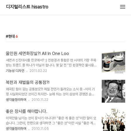
디지털리스트 hisastro
현대
6
올인원 세면화장실?! All In One Loo
세면과 신진대사를 한곳에서? :) 친환경과 통합은 현 시대의 가장 주목
받는 트랜드 중 하나가 아닐까 합니다. 몇 달 전 "친 환경적인 물사용
을 위한 기능성 디자인! FIT SYSTEM"이라는 디자인을 소개해 드리
기능성 디자인
2011.02.22
기도 했는데, 이 친환경이라는 요소에 통합이 가미된 세면과 신진대사
를 동시에 해결할 수 있는 정말 괜찮은 발상의 디자인 하나를 소개해드
북한과 재벌들의 공통점?!
릴까 합니다. All In One Loo With A Reason Designer :
왜곡된 힘이 갖는 공통분모?! 며칠 전인가 들려오는 소식 중 -이미 기
Dang Jingwei 이미지 출처 : www.yankodesign.com 어떻게
정 사실화되었던 것이긴 하지만- 눈에 띄는 것이 삼성의 경영권 승계
이런 것을 다 생각할 수 있었을까요? ^^ 공간도 절약할 수 있으면서...
에 관한 이야기가 있었습니다. 처음엔 사실 북한과 삼성의 공통점이라
생각을정리하며
2010.11.22
인테리어적으로도 아주 세련되고 어찌보면 어떤 특별한 시스템 처럼
고 제목으로 할까 하다가 생각을 해보니 꼭 삼성뿐만이 아니라 알고 보
보이기도 합니다. 거울도 마련되어 있어서 남자의 경우 면도를..
면 이 나라의 재벌들 행태가 별반 다르지 않기에 제목을 재벌로 바꾸고
좋은 장사를 해야합니다.
글을 구성해 보았습니다. 그리고 언급하려고 하는 그 공통점이란 제 생
이익만을 남기는 것이 장사가 아니다!!! "좋은 게 좋은 것"이란 말이 있
각이라기보다는 보통 이야기되는 -보이지 않는 목소리가 바탕이 된-
습니다. 그런데, 한편으로 생각하면 그 "좋은 것"이란 사실 "좋은 게"
소재들입니다. 얼마 전 KBS 김용진 기자의 기사에서 보듯 아무런 생
아니라는 생각입니다. 말하자면, 그냥 어물쩡 넘어가자는 것이 그 말에
생각을정리하며
2010.11.05
각 없이 보여지고 들려오는 것이 당연한 것으로 착각하며 살아가는 우