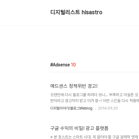
디지털리스트 hisastro
Adsense
10
애드센스 정책위반 경고!
오랜만에 다시 블로그를 하려다 보니... 부족하고 어설픈 것
반이라고 경고까지 받고 이거 참~! 이번 스킨을 다시 적용
여 페이지 당 총 4개가 된 것이 문제가 된겁니다. 스킨 변
디지털이야기/블로그Weblog
2014.09.20
정책위반이라고 고지 받기까지 일주일 정도만에 적발? 된거
가면서 법규를 얼마나 알고 살까요? 물론 기본적인 것들은
할 수 있겠지만... 또 한편으로 이러한 것들이 자기검열로 
구글 수익의 비밀! 광고 플랫폼
그렇습니다. ㅎ 구글 애드센스 게재 기준이 화면 당 3개 인
렸던 것 같습니다. 어쩌면 어떤 곳은 그 이상도 본 기억이 적
※ 본 포스트는 스마트 시대, 꼭 알아야 할 구글 경제학 연재