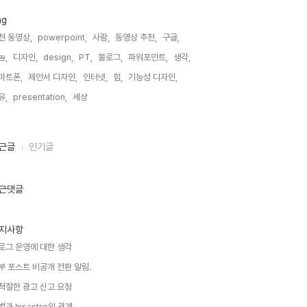
ag
천 동영상,
powerpoint,
사람,
동영상 추천,
구글,
눔,
디자인,
design,
PT,
블로그,
파워포인트,
생각,
마트폰,
제안서 디자인,
인터넷,
힘,
기능성 디자인,
유,
presentation,
세상,
근글
인기글
근댓글
지사항
로그 운영에 대한 생각
부 포스트 비공개 전환 알림.
적절한 광고 신고 요청
별과 hisastro의 관계