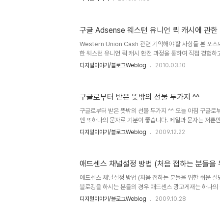
구글이 구글일 수 밖에 없는 이유 ※ 참고적으로 구글의 뜻
(Google)을 처음 구골(Googol)로 등록하려다가 실
것에서 유래되었습니다. 구골(Googol)의 의미는 10의 
구글 Adsense 웨스턴 유니언 퀵 캐시에 관
뒤에 0이 백 개 달린 수를 의미합니다. 그런데, 아무리 보
린다는 생각이 구글의 핵심인물들의 생각이지 않았을까 싶
Western Union Cash 관련 기억해야 할 사항들 본 
니...
한 웨스턴 유니언 퀵 캐시 환전 과정을 통하여 직접 경험하
로써 스스로 기억을 되새기고자 하는 동시에 -이미 많은 분
디지털이야기/블로그Weblog
2010.03.10
내용이 혹시라도 정보가 될 수 있는 분들께 작은 안내의 
정리한 글입니다. ▲ Western Union Cash 웹사이트
니언 퀵 캐시에 관한 내용이기에 지급방식 변경과 관련하여
구글로부터 받은 뜻밖의 선물 두가지 ^^
참고 차원으로 이 부분을 먼저 언급하고 시작하도록 하겠습니
유니언 퀵 캐시로 애드센스 수익금 지급방법을 변경하는 과정
구글로부터 받은 뜻밖의 선물 두가지 ^^ 오늘 아침 구글로
엔 또하나의 문자로 기분이 좋습니다. 메일과 문자는 저뿐
리라 생각 합니다. 이미 몇분의 포스트가 올라오고 있는 것을 
디지털이야기/블로그Weblog
2009.12.22
용은 구글애드센스와 관련있어 보이며, 사회적인 기부문화
는 뜻?이 담겨 있는 듯 합니다. 구글에서 보내온 선물과 관
단 그냥 그대로 이미지와 실제로 보실 수 있도록 링크를 걸
애드센스 채널설정 방법 (처음 접하는 분들을 
에서 보내온 SMS... 이건 지난 11월 진행했던 구글 검
주기 위한 문자 확인 문자로 이미 알았던 것이긴 하지만, 그저
애드센스 채널설정 방법 (처음 접하는 분들을 위한 쉬운 설
블로깅을 하시는 분들의 경우 애드센스 광고게재는 하나의
도 과언이 아니라 생각을 합니다. 특히, 텍스트큐브 같은 
디지털이야기/블로그Weblog
2009.10.28
이기 때문에 좀더 친화적이란 느낌이 들기도 합니다. 그런데
들의 경우 애드센스 광고 개제에 대한 구글로부터의 승인을