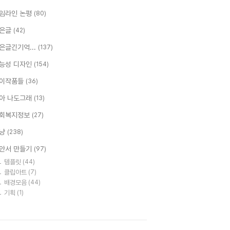
임라인 논평
(80)
은글
(42)
은글긴기억...
(137)
능성 디자인
(154)
이작품들
(36)
아 나도그래
(13)
회복지정보
(27)
냥
(238)
안서 만들기
(97)
템플릿
(44)
클립아트
(7)
배경모음
(44)
기획
(1)