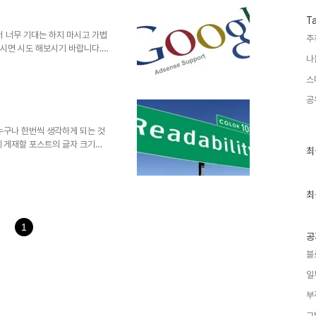
어보면 더 혼란 스럽기만 했고,
 애드센스를 접했을 때부터 언젠
T
각을 했는데, 얼마전 애드센스에
해서 너무 기대는 하지 마시고 가볍
추
되시면 시도 해보시기 바랍니다.
나
려지기도 했습니다. 글과는 반대
고... 하지만 다른 한편으론 블
스
입니다. 물론 수익에 얽매이는
공
질도 없구요. 하지만, 이왕 달
 일은 아마도 아닐 겁니다. 솔
 하는 생각들... 애드센..
누구나 한번씩 생각하게 되는 것
에 게재할 포스트의 글자 크기를
최
최
 여담입니다만, 이에 대한 간단
근
이전에 제 블로그에서 항상 주지하
글
과
 질 수 있는 것이므로... 제가
인
최
뿐입니다. 따라서 이번 포스트
기
또한 저의 생각에 부합하는 분도
글
나 아닌 것을 그렇다는 식..
1
공
블
일
부
그