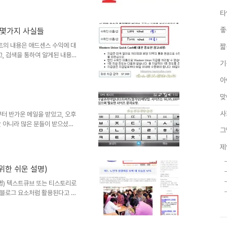
은 인터넷 검색엔진 구글
타
수로 사명을 구글이라고 잘못 표기한
100제곱을 가리키는 숫자로써 1
좋
한 몇가지 사실들
아도 구골 보다는 구글이 더 어울
습니다. 구골이란 이름을 생각하
포스트의 내용은 애드센스 수익에 대
짧
고, 검색을 통하여 알게된 내용들
기
들이 알고 계시겠지만,- 이러한
글이 되었으면 좋겠다는 바램으로
아
 화면 캡춰 설명에 앞서 웨스턴 유
 우습게도 실수했던 내용이 있어
맞
다. 실수했던 내용은.. 웨스턴
에서 이름을 적는 ..
사
부터 반가운 메일을 받았고, 오후
만 아니라 많은 분들이 받으셨으
그
보면... 메일의 선물에 대한 내
의 연쇄적 반응에 기여하고자 하
제
련된 내용들은 글로 표현하기 보
도록 하겠습니다. 그리고 또 구글
위한 쉬운 설명)
색대회 참가상이라는 티셔츠를 보내
 흐믓한 마음이 듭니다. 잊지..
명) 텍스트큐브 또는 티스토리로
 블로그 요소처럼 활용된다고 해
경우는 구글에서 운영되는 블로그
, 애드센스를 처음 접하시는 분
 받은 것부터 시작하여 이것 저