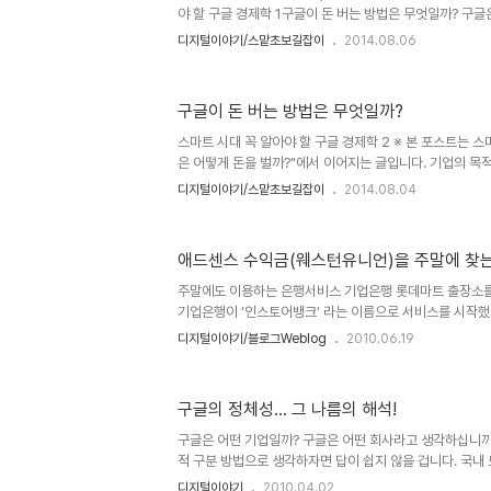
야 할 구글 경제학 1구글이 돈 버는 방법은 무엇일까? 구
미래를 장기적으로 바라보고 X Lab이란 이름으로 알려진 
디지털이야기/스맡초보길잡이
2014.08.06
사업에 공격적으로 투자하고 있습니다. 적잖은 비용이 소요
배경에는 넘쳐나는 현금 수입 때문입니다. 그 수입의 대부분
전 포스트에 이어 구글이 벌어들이는 광고수입을 위한 두
구글이 돈 버는 방법은 무엇일까?
대해 알아보려고 합니다. 앞선 포스트에서 간략히 말씀드
드 구입을 위해, 애드센스는 컨텐츠를 생산하는 게시자 즉, 
스마트 시대 꼭 알아야 할 구글 경제학 2 ※ 본 포스트는 스마
자)..
은 어떻게 돈을 벌까?"에서 이어지는 글입니다. 기업의 목
고 하죠. 좀 더 심하게는 이윤의 극대화라는 표현을 쓰기도 
디지털이야기/스맡초보길잡이
2014.08.04
의하지 않지만 그렇게 수익적 측면에서 기업 구글을 말하
니다. 왠지 이렇게 이야기해 놓고 보니 구글과는 동떨어진 
습니다. 구글의 외형적 성격인 기술 집약적 특성과는 멀어도
애드센스 수익금(웨스턴유니언)을 주말에 찾는
측면으론 그렇습니다. 언론사들이 제아무리 독자를 운운하지
워합니다. 물론 그 광고주들이 언론에 광고를 게재하는 이유
주말에도 이용하는 은행서비스 기업은행 롯데마트 출장소를 
놓..
기업은행이 ‘인스토어뱅크’ 라는 이름으로 서비스를 시작했다
되었습니다. 아직 모르는 분들이 많을 것 같아 간단히 남깁니
디지털이야기/블로그Weblog
2010.06.19
시부터 오후 8시까지 영업을 하는 기업은행 인스토어뱅크
일 시간이 여의치 못해 시간을 차일피일 미뤘던 분들이라면 
가까이 계신분들에게만 해당되는 얘기고, 은행에 근무하시
구글의 정체성... 그 나름의 해석!
이지만... - 반가운 소식이 되지 않을까 합니다. 금융서비
게 서비스 되어야 하는 것이 적절하지 않나 생각해왔었는데
구글은 어떤 기업일까? 구글은 어떤 회사라고 생각하십니까
목적이 ..
적 구분 방법으로 생각하자면 답이 쉽지 않을 겁니다. 국내
하는 것처럼 구글은 쉽게 한마디로 말하기 어려운 기업적 형
디지털이야기
2010.04.02