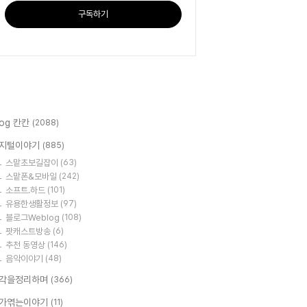
구독하기
log 칸칸
(2088)
지털이야기
(885)
스맡초보길잡이
(63)
스맡폰&모바일
(242)
소프트.하드
(101)
유용한생활정보
(97)
블로그Weblog
(108)
팟캐스트방송
(6)
추천 동영상
(146)
음악이야기
(48)
각을정리하며
(366)
가엮는이야기
(11)