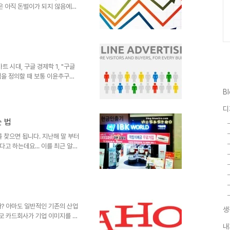
글은 아직 돈벌이가 되지 않음에도
치밀한 계획 아래 여러 기술개발
되는 이러한 사업 전개가 가능한
이 광고입니다. 현재까지는. 이
 시스템인 애드워즈와 애드센스에
렸듯이 애드워즈는 광고주의 키워
블로거 또는 CP(컨텐츠 생산
트 시대, 구글 경제학 1, "구글
적을 정의할 때 보통 이윤추구라
합니다. 이 말에 대해 순수히 동
B
자면 구글은 한마디로 광고회사입
언론사와 같은 느낌이 들죠? 맞
디
 너무 멀게 느껴지지만, 수익적
 법
만, 언론들은 광고주를 더 무서
가 독자 수에 있다는 걸 제쳐
찾으면 됩니다. 지난해 말 부터
고 하는데요... 이를 최근 알게
다. ▲ 평일.주말 모두 오전11
 애드센스 수익금만이 아니라 평
-아직 몇 곳만 개설되어 있어
는 분들이라면 좋아하지 않을 일
스라고 한다면 실생활에 가장 알맞
, 기업은행의 이러한 모습은 그
? 아마도 일반적인 기존의 산업
생
 모 카드회사가 기업 이미지를 말
태를 띄고 있기 때문입니다. ■
내