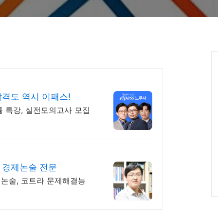
격도 역시 이패스!
률 특강, 실전모의고사 모집
 경제논술 전문
제논술, 코트라 문제해결능