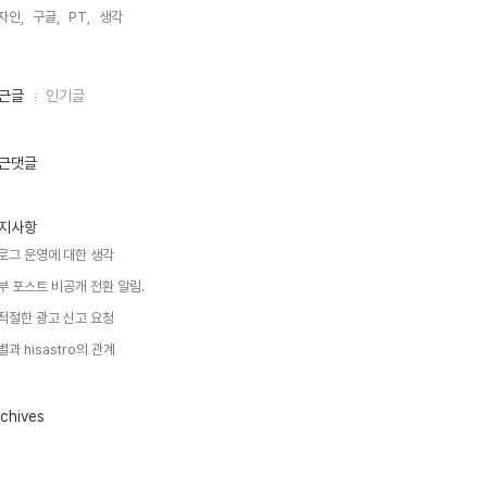
자인,
구글,
PT,
생각,
근글
인기글
근댓글
지사항
로그 운영에 대한 생각
부 포스트 비공개 전환 알림.
적절한 광고 신고 요청
별과 hisastro의 관계
chives