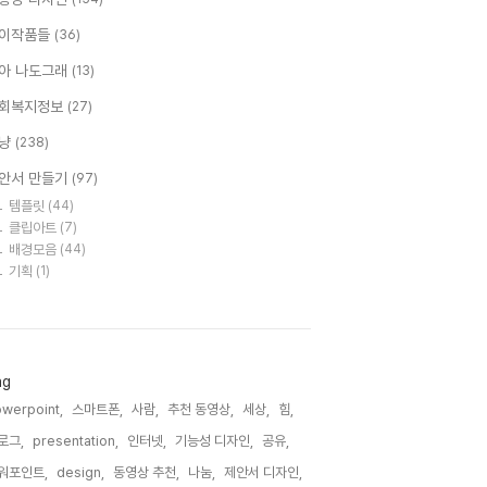
이작품들
(36)
아 나도그래
(13)
회복지정보
(27)
냥
(238)
안서 만들기
(97)
템플릿
(44)
클립아트
(7)
배경모음
(44)
기획
(1)
ag
werpoint,
스마트폰,
사람,
추천 동영상,
세상,
힘,
로그,
presentation,
인터넷,
기능성 디자인,
공유,
워포인트,
design,
동영상 추천,
나눔,
제안서 디자인,