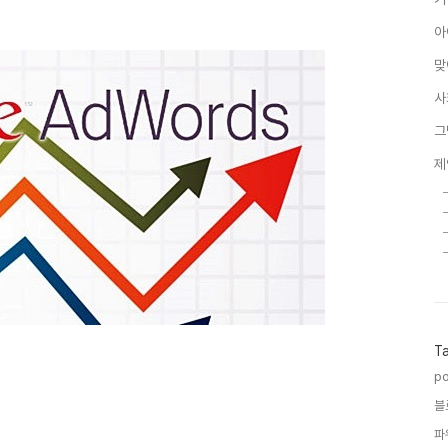
아
맞
사
그
제
T
po
블
파