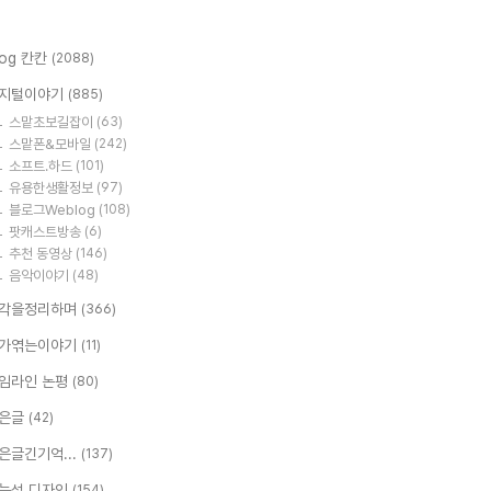
log 칸칸
(2088)
지털이야기
(885)
스맡초보길잡이
(63)
스맡폰&모바일
(242)
소프트.하드
(101)
유용한생활정보
(97)
블로그Weblog
(108)
팟캐스트방송
(6)
추천 동영상
(146)
음악이야기
(48)
각을정리하며
(366)
가엮는이야기
(11)
임라인 논평
(80)
은글
(42)
은글긴기억...
(137)
능성 디자인
(154)