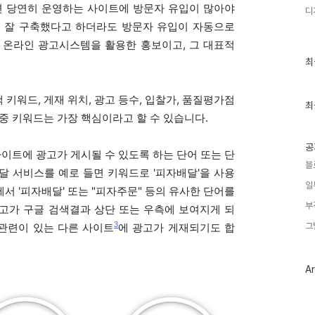
 당연히 운영하는 사이트에 방문자 유입이 많아야
디
리 잘 구축했다고 하더라도 방문자 유입이 자동으로
 온라인 광고시스템을 활용한 홍보이고, 그 대표적
최
최
근
글
과
키워드, 게재 위치, 광고 등수, 입찰가, 품질평가점
인
최
기
중 키워드는 가장 핵심이라고 할 수 있습니다.
글
공
사이트에 광고가 게시될 수 있도록 하는 단어 또는 단
블
달 서비스를 예로 들면 키워드로 '피자배달'을 사용
일
에서 '피자배달' 또는 "피자주문" 등의 유사한 단어를
부
고가 구글 검색결과 상단 또는 우측에 보여지게 되
3
관련이 있는 다른 사이트
에 광고가 게재되기도 합
그
Ar