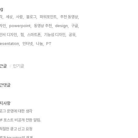
ag
각,
세상,
사람,
블로그,
파워포인트,
추천 동영상,
자인,
powerpoint,
동영상 추천,
design,
구글,
안서 디자인,
힘,
스마트폰,
기능성 디자인,
공유,
esentation,
인터넷,
나눔,
PT,
근글
인기글
근댓글
지사항
로그 운영에 대한 생각
부 포스트 비공개 전환 알림.
적절한 광고 신고 요청
별과 hisastro의 관계