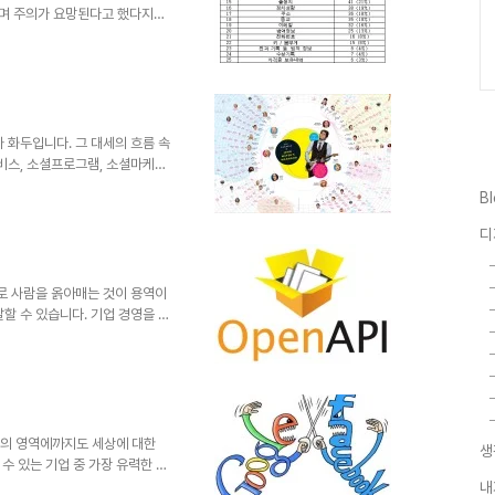
며 주의가 요망된다고 했다지
표한 내용이길 바라지만, 워낙 그
니다. 그런데, 그 보다도 과연
지... 한 국가의 정보통신 분야
있자니 좀 민망하기까지 합니다.
반응하지도 않을 테지만, 방통위
 조성키 위한 숨은 의도가 있는
화두입니다. 그 대세의 흐름 속
스, 소셜프로그램, 소셜마케팅,
형태로 분화되며 하나의 연결고리
B
최근 개봉된 페이스북의 창업과정을
과 트위터가 자리하고 있으며 그
디
겠지만, 어찌보면 모바일이 보편
라는 화두로 확대되었을지도 모
렇게 흘러갔기 때문에 페이스복이
로 사람을 옭아매는 것이 용역이
 말할 수 있습니다. 기업 경영을 잘
바로 용역을 서드파티로 착각하고
을 했다는 보도는 용역 -비정규
문제점을 극단적으로 말해 줍니다.
아가기 위한 몸부림이 자신의 목
음을 가슴에 지니고 살아야 하는
하게 일만 하라하고 능력없으면 못
미래의 영역에까지도 세상에 대한
생
수 있는 기업 중 가장 유력한 이
변함이 없습니다. 그러나 최근 제
내