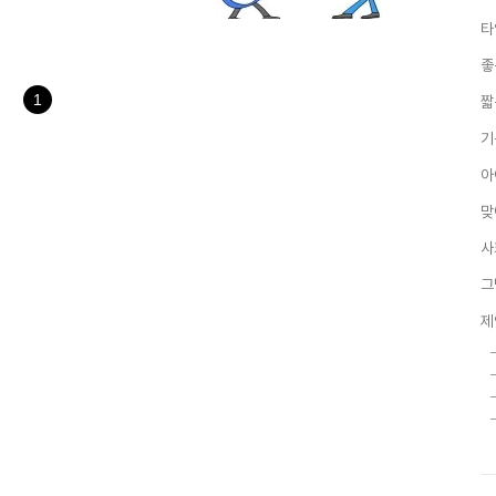
일 구글이 지금 보다 더 큰 세상
타
아주 심각한 문제라는 생각을 하
 비추어 소통과 관련된 두가지로
좋
및 소통이 부족하다는 점입니다.
 있을테지만 구글의 특성을 감안
1
짧
기
아
맞
사
그
제