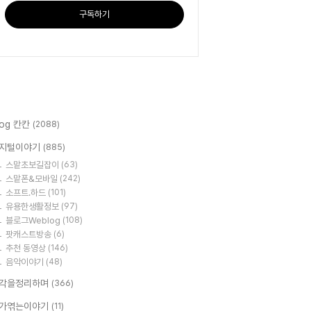
구독하기
log 칸칸
(2088)
지털이야기
(885)
스맡초보길잡이
(63)
스맡폰&모바일
(242)
소프트.하드
(101)
유용한생활정보
(97)
블로그Weblog
(108)
팟캐스트방송
(6)
추천 동영상
(146)
음악이야기
(48)
각을정리하며
(366)
가엮는이야기
(11)