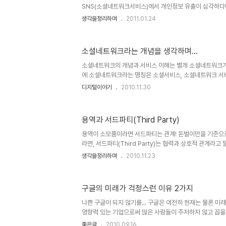
SNS(소셜네트워크서비스)에서 개인정보 유출이 심각하다
요? 정말로 SNS 사용자들의 개인정보유출을 걱정하여 발
생각을정리하며
2011.01.24
간의 모습이 정상적이지 않았던 탓에 곧이곧대로 들리질 않습
방통위가 SNS라는 속성에 대해 제대로 이해는 하고 있는 건
에서 최고라고 하는 기관들이 설명하는 그 내용들을 보고 
소셜네트워크라는 개념을 생각하며...
방통위의 이러한 발표로 SNS를 사용하는 사람들이 크게 
의 이런 SNS에 대한 경고성 발표가 SNS에 대한 위화감을
소셜네트워크의 개념과 서비스 이해는 별개 소셜네트워크가 
건 아닌가 ..
에 소셜네트워크라는 명칭은 소셜서비스, 소셜네트워크 서비
소셜커머스, 소셜미디어, 소셜앱스, 소셜게임 등등 여러 
디지털이야기
2010.11.30
속으로 이어지고 있습니다. -분야라고 할 수는 없지만, 
그린 영화 소셜네트워크도 있군요.ㅎ- 그 중심엔 페이스북
기반적 환경엔 모바일이 있습니다. 닭과 달걀의 얘기가 되
용역과 서드파티(Third Party)
화되고 페이스북과 트위터가 인기를 끌면서 소셜네트워크
르겠습니다. 그러나 세상의 흐름이 -기술을 포함하여- 그
용역이 소모품이라면 서드파티는 관계! 돈벌이만을 기준으
나 트위터가 현재의 모..
라면, 서드파티(Third Party)는 협력과 상호적 관계라고
은 모르지만, 지금 우리 사회 전반에 잘못된 부분 하나는 
생각을정리하며
2010.11.23
있다는 점입니다. 울산 현대차에서 비정규직 노동자가 분신
직의 현실을 구체적으로 언급하진 않겠습니다.- 이 지닌 
-정말 슬픈 이야기입니다. 사람이 사람으로써 사람답게 살
구글의 미래가 걱정스런 이유 2가지
숨을 담보해야 하고 때로 그 목숨을 희생해야한다는 억한마
현실. 그 순간에도 지체 높은 양반들은 더 열심히 더 영민
나쁜 구글이 되지 않기를... 구글은 여전히 현재는 물론 
산..
영향력 있는 기업으로써 많은 사람들이 주저하지 않고 꼽을 
름이라는 생각... 저 역시 인정해왔고 지금도 그 생각에는 
좋은글
2010.09.16