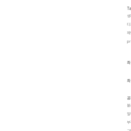
T
생
디
제
pr
최
최
근
글
과
인
최
기
글
공
블
일
부
그