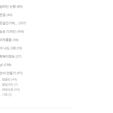
임라인 논평
(80)
은글
(42)
은글긴기억...
(137)
능성 디자인
(154)
이작품들
(36)
아 나도그래
(13)
회복지정보
(27)
냥
(238)
안서 만들기
(97)
템플릿
(44)
클립아트
(7)
배경모음
(44)
기획
(1)