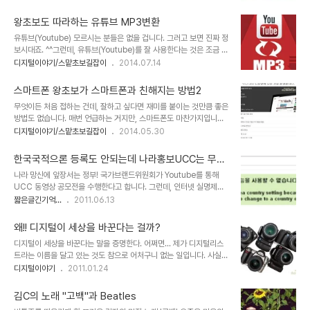
해 알아 보도록 하겠습니다. 아마도 유튜브 앱은 웬만하면 모두 설치가
저는 구글 카드보드 활용을 위한 앱 소개와 동영상 등에 대해 씨리즈
되어 있을 겁니다.그런데, 혹 설치가 안된 경우라면 플레이스토어 또는
발행하듯 했었습니다. 여러 모로 많은 분들이 알..
왕초보도 따라하는 유튜브 MP3변환
앱스토어에서 유튜브를 검색하시면 바로 설치하실 수 있습니다. 그런
유튜브(Youtube) 모르시는 분들은 없을 겁니다. 그러고 보면 진짜 정
데, 유튜브 원본 프로그램과 서비스에서 파생된 유사앱들이 많으니 아
보시대죠. ^^그런데, 유튜브(Youtube)를 잘 사용한다는 것은 조금 다
래 링크를 스마트폰에서 클릭하여 설치하시는 것이 좋을 듯 합니다. 구
른 얘기가 되겠지요. 아는 사람은 다 아는 것이겠지만, 어떤 부분에서
디지털이야기/스맡초보길잡이
2014.07.14
글에서 만든 유튜브 앱인지를 확인하는 간단한 방법은 개발회사명이
는 잘 모르고 또 스마트폰 왕초보라는 입장이라면 어느 것 하나 쉬운게
"Google, Inc. 제작"으로 되어 있는지 보시면 됩니다. 유튜브 앱이
없습니다. 유튜브(Youtube)에서 좋은 노래가 담긴 동영상을 보았을
설치되었다고 가정하구요. 바로 ..
스마트폰 왕초보가 스마트폰과 친해지는 방법2
때 이걸 내 스마트폰에 또는 컴퓨터에 MP3로 받을 순 없을까 생각하
무엇이든 처음 접하는 건데, 잘하고 싶다면 재미를 붙이는 것만큼 좋은
는 경우도 그럴 겁니다. 유튜브(Youtube) 음원을 MP3로 변환하는
방법도 없습니다. 매번 언급하는 거지만, 스마트폰도 마찬가지입니다.
방법은 여러가지가 있습니다. 또 지금 설명드리는 내용을 이미 많은 분
스마트폰으로 할 수 있는 건 생활의 모든 것이라고 할 수 있습니다. 그
디지털이야기/스맡초보길잡이
2014.05.30
들이 알고 계실 것이기도 할겁니다. 그런데, IT관련 강의시 스마트폰
러니 좋아하는 것과 연관을 지으려고 하면 그게 바로 스마트폰을 잘 다
과 친해지기 위한 방법의 한가지로 유튜브 음원을 MP3로 변환하는
를 수 있게 하는 단초를 제공합니다. Youtube 유튜브 음악 싫어하는
과정을 설명..
한국국적으론 등록도 안되는데 나라홍보UCC는 무슨
사람은 아마 없을 겁니다. 예를 들자면 음악 듣기를 스마트폰으로 연결
~
나라 망신에 앞장서는 정부! 국가브랜드위원회가 Youtube를 통해
짓는 겁니다. 옛날엔 음악을 듣기 위해 비용도 많이 들었습니다. 그렇
UCC 동영상 공모전을 수행한다고 합니다. 그런데, 인터넷 실명제를
다고 듣고 싶은 음악을 맘껏 들을 수 있는 것도 아니었죠. 이젠 스마트
구글에 적용하려다가 결국 구글로부터 거부 당하고 그 이유로 한국 국
짧은글긴기억...
2011.06.13
폰만 있으면 알고 있는 원하는 음악 뿐만 아니라 좋아하는 풍의 모르는
적으로는 동영상을 올릴 수 없는 최악의 상황이 되었다는 사실은 모르
음악까지 연결지어 들을 수 있습니다. 이를 스크로블링 scrobbling
나 봅니다. -아니 알고도 그런 걸까요?- ▲ 국가브랜드위원회가
이라고 하죠. ..
왜!! 디지털이 세상을 바꾼다는 걸까?
Youtube를 통해 추진하는 홍보UCC 공모전 이건 뭐 정말 기가 막히
디지털이 세상을 바꾼다는 말을 증명한다. 어쩌면... 제가 디지털리스
고 코가 막힐 일이 아닐 수 없습니다. 이런 것을 시행하기 전에 한국 국
트라는 이름을 달고 있는 것도 참으로 어처구니 없는 일입니다. 사실,
적으로 동영상을 올릴 수 있도록 조치를 하고서 하던지... 전세계적으
그렇게 디지털적이지도 않은데 이런 이름을... -.-; 변명을 하자면, 그
디지털이야기
2011.01.24
로 창피함을 공표하려고 작정하지 않고서는 상상할 수도 없는 일 아닌
의미가 좋았기 때문입니다. 또한 스스로도 잘은 모르겠지만, 단지 그렇
가 싶습니다. 이 계획이 언론에 공개된 것이 일주일이 다 되어가는 현
게 되고 싶다는 생각도 컸던 것 같습니다. 그러나 또 한편으론 부족하
재도 구글 유튜브에서 한국 국적으로..
김C의 노래 "고백"과 Beatles
지만, 일반적 수준 보다는 디지털 적인 면이 없지도 않다는 것에 스스