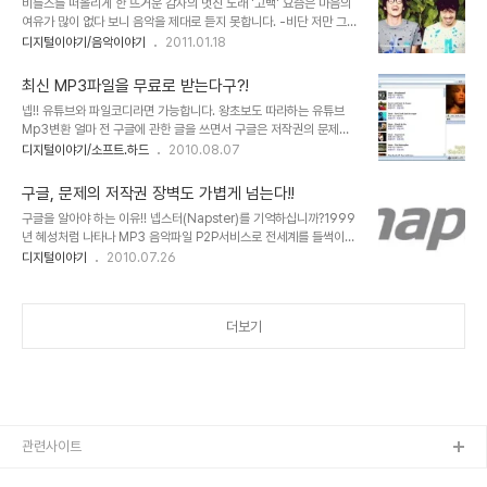
비틀즈를 떠올리게 한 뜨거운 감자의 멋진 노래 '고백' 요즘은 마음의
로 만족하고, 그렇게 생각하기 때문이기도 합니다. 그리고 궁극적으로
여유가 많이 없다 보니 음악을 제대로 듣지 못합니다. -비단 저만 그런
는 디지털을 근간으로 하는 공유와 나눔에 대한 생각을 전파하고자 하
건 아닐 거라 생각합니다.- 음악을 병행해 듣는다고 크게 지장이 있는
디지털이야기/음악이야기
2011.01.18
는 의미가 그 모든 바탕에 있기도 합니다. 본 포스트는 그 디지털리스
것도 아닌데... 그런 의미에서 앞으론 일부러라도 음악을 들어야지 다
트라는 이름을 달고 있음에 대한 의무감과 그 나름의 개똥철학이나마
짐해 봅니다. 전 음악을 참 좋아합니다. -뭐, 음악과 노래를 싫어할 사
디지털을 바라보는 저의 관점을..
최신 MP3파일을 무료로 받는다구?!
람이 있을까 싶습니다만...- 그 중에서도 초등학교를 막 졸업하면서 알
넵!! 유튜브와 파일코디라면 가능합니다. 왕초보도 따라하는 유튜브
게되고, 즐겨 듣게 되었던 비틀즈... 그 이후 부터 비틀즈는 좋아하는
Mp3변환 얼마 전 구글에 관한 글을 쓰면서 구글은 저작권의 문제를
음악의 기준이었습니다. 그러면서 비틀즈의 음악과 유사한 음악들은
간단히 해결한다는 내용을 언급한 바가 있었는데요.. 최근 구글의 유튜
디지털이야기/소프트.하드
2010.08.07
자연스럽게 연결되곤 했었습니다. 아시는 분들은 알고 있을 제2의 비
브를 활용하여 MP3파일을 변환하여 다운받을 수 있도록 하는 파일코
틀즈로 불렸던 Klaatu와 다른 분들도 그렇게 느꼈을지 모르겠지만,
디라는 프로그램이 눈길을 끕니다. 이는 구글에 관한 글에서도 말씀드
New Kids on..
구글, 문제의 저작권 장벽도 가볍게 넘는다!!
렸던 것처럼 유튜브 자체에서 모두 가능한 기능이긴 합니다만, 번거롭
구글을 알아야 하는 이유!! 넵스터(Napster)를 기억하십니까?1999
게 생각될 수 있다는 점에서 파일코디라는 프로그램은 보다 쉽고 간편
년 혜성처럼 나타나 MP3 음악파일 P2P서비스로 전세계를 들썩이게
하게 유튜브를 활용하고 MP3로도 다운 받을 수 있는 좋은 프로그램
했던 주인공...그러나 음원과 관련한 무르익지 못한 기존의 저작권과
디지털이야기
2010.07.26
이라는 생각이 들었습니다. -이미 접하신 분들도 많으시겠지만... - ▲
관련한 인식의 부족과 눈앞의 이익만을 쫓던 당시의 큰손들에 의해서
파일코디 웹사이트에 올려져 있는 파일코디 프로그램 홍보이미지 사
넵스터는 2~3년 이라는 짧은 기간을 뒤로 한채 사람들의 기억 속에서
람들이 많이 듣는 음악의 순위(가요/Pop/..
잊혀지고 맙니다. 그 결정적인 이유는 바로 미국의 18개 음반사가 저
더보기
작권 침해 협의로 소송을 제기하였기 때문이며, 이를 타개하기 위해 유
료서비스로 전환하였지만 넵스터의 생명력은 다한 상태였습니다. 그
리고 그 유료화의 전환은 넵스터가 인터넷을 통해 일약 스타가 되었으
면서도 정작 인터넷에 대한 이해는 부족했음을 보여주는 증거이고 그
건 넵스터의 최후를 예고한 것이라고 할..
관련사이트