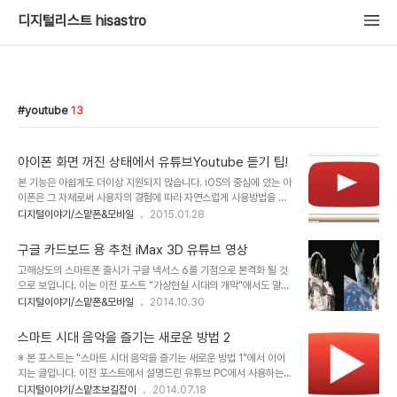
디지털리스트 hisastro
youtube
13
아이폰 화면 꺼진 상태에서 유튜브Youtube 듣기 팁!
본 기능은 아쉽게도 더이상 지원되지 않습니다. iOS의 중심에 있는 아
이폰은 그 자체로써 사용자의 경험에 따라 자연스럽게 사용방법을 습
득하도록 제작된 기기입니다. 최근 아이폰6와 6플러스 덕분에 애플의
디지털이야기/스맡폰&모바일
2015.01.28
가장 높은 실적을 기록했다고 합니다만, 실제 아이폰의 기본 바탕적 완
성도와 사용자 중심의 시스템 환경이 없었다면 단지 넓어진 화면 한가
구글 카드보드 용 추천 iMax 3D 유튜브 영상
지만으로 이러한 결과를 얻을 수는 없었을 겁니다. 어쨌든 아이폰을 사
고해상도의 스마트폰 출시가 구글 넥서스 6를 기점으로 본격화 될 것
용하다 보면 -뭐~ 아이폰 뿐만이겠습니까마는- 이런 건 왜 안될까??
으로 보입니다. 이는 이전 포스트 "가상현실 시대의 개막"에서도 말씀
생각했던 것 중 우연한 계기에 알게되는 -새로움으로 다가오는- 기능
드렸듯이 누구나 쉽게 가상현실을 체험할 수 있게 된다는 것을 의미하
디지털이야기/스맡폰&모바일
2014.10.30
들이 있습니다. 다시 말해 원래 있던 기능인데... 몰라서 사용하지 못한
는 것이기도 합니다. 오큘러스 리프트나 삼성 기어VR과 같이 몇 십만
기능들이죠. 이미지 출처: www.cultofmac.com 지금 알려드리고
원의 비용을 지불하지 않더라도 종이로 만든 1만원 안팎의 부담없는
자 하는 팁 역시 그렇습니..
스마트 시대 음악을 즐기는 새로운 방법 2
구글 카드보드와 스마트폰만 있으면 해결될 일이니까요. 물론 느껴지
※ 본 포스트는 "스마트 시대 음악을 즐기는 새로운 방법 1"에서 이어
는 품질의 차이라고 하는 개인차는 조금 있을지 모르겠군요. 이렇게 간
지는 글입니다. 이전 포스트에서 설명드린 유튜브 PC에서 사용하는
단히 가상현실을 체험할 물리적인 준비가 완료되었다면 결국 결론은
기본 사용법에 이어 모바일, 그러니까 스마트폰에서 즐기는 방법에 대
디지털이야기/스맡초보길잡이
2014.07.18
얼마나 좋은 가상현실 컨텐츠를 확보하느냐가 관건이 되겠죠. 그래서