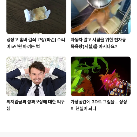
냉장고 홈바 걸쇠 고장(파손) 수리
자동차 말고 사람을 위한 전자동
비 5만원 아끼는 법
목욕탕(시설)을 아시나요?
최저임금과 성과보상에 대한 의구
가상공간에 3D로 그림을... 상상
심
이 현실이 되다