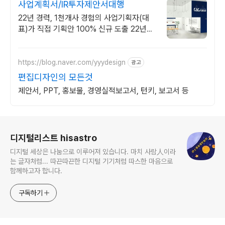
사업계획서/IR투자제안서대행
22년 경력, 1천개사 경험의 사업기획자(대
표)가 직접 기획안 100% 신규 도출 22년경
력 기획전문가의 창의력과 손길로 PPT한장
한장 그려내니 기획&디자인 완벽
https://blog.naver.com/yyydesign
광고
편집디자인의 모든것
제안서, PPT, 홍보물, 경영실적보고서, 턴키, 보고서 등
로그 정보
디지털리스트 hisastro
디지털 세상은 나눔으로 이루어져 있습니다. 마치 사람人이라
는 글자처럼... 따끈따끈한 디지털 기기처럼 따스한 마음으로
함께하고자 합니다.
구독하기