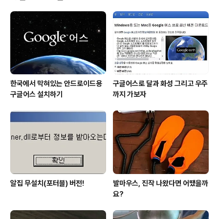
고해상도 이미지 하나"에서 저의 생각을 밝혀 놓았습니다.
어떤 내용인지 한번 보시길 부탁드립니다. (_ _) 내용은 그
리 길지 않습니다. ^^ 이미지 출처: interfacelift.com ▣
멋진제안서 만들기 hisastro's PT템플릿 링크 썸네일 모
음 ▣ ☆..
한국에서 막혀있는 안드로이드용
구글어스로 달과 화성 그리고 우주
구글어스 설치하기
까지 가보자
알집 무설치(포터블) 버전!
발마우스, 진작 나왔다면 어땠을까
요?