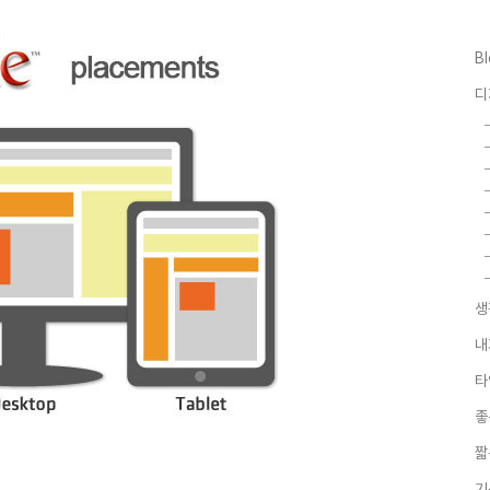
B
디
생
내
타
좋
짧
기