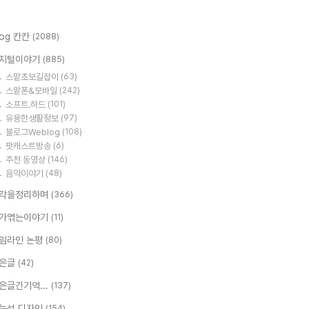
log 칸칸
(2088)
지털이야기
(885)
스맡초보길잡이
(63)
스맡폰&모바일
(242)
소프트.하드
(101)
유용한생활정보
(97)
블로그Weblog
(108)
팟캐스트방송
(6)
추천 동영상
(146)
음악이야기
(48)
각을정리하며
(366)
가엮는이야기
(11)
임라인 논평
(80)
은글
(42)
은글긴기억...
(137)
능성 디자인
(154)