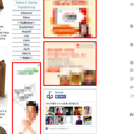
제
최
최
근
글
과
인
최
기
글
공
블
일
부
그
Ar