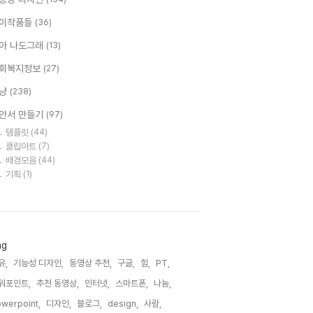
이작품들
(36)
아 나도그래
(13)
회복지정보
(27)
냥
(238)
안서 만들기
(97)
템플릿
(44)
클립아트
(7)
배경모음
(44)
기획
(1)
ag
유,
기능성 디자인,
동영상 추천,
구글,
힘,
PT,
워포인트,
추천 동영상,
인터넷,
스마트폰,
나눔,
werpoint,
디자인,
블로그,
design,
사람,