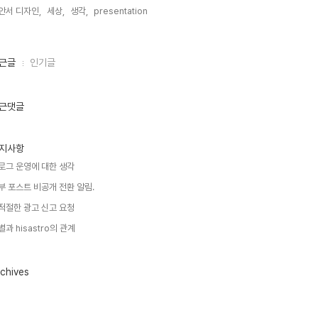
안서 디자인,
세상,
생각,
presentation,
근글
인기글
근댓글
지사항
로그 운영에 대한 생각
부 포스트 비공개 전환 알림.
적절한 광고 신고 요청
별과 hisastro의 관계
chives