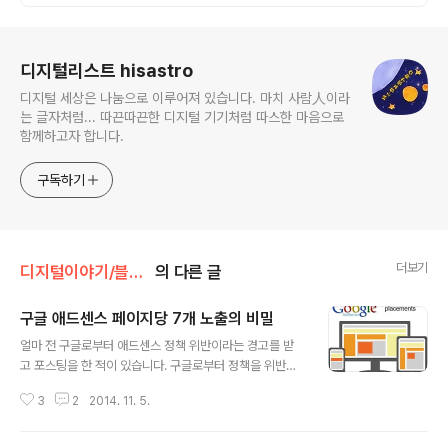
로그 정보
디지털리스트 hisastro
디지털 세상은 나눔으로 이루어져 있습니다. 마치 사람人이라
는 글자처럼... 따끈따끈한 디지털 기기처럼 따스한 마음으로
함께하고자 합니다.
구독하기
더보기
디지털이야기/블로그Weblog
의 다른 글
구글 애드센스 페이지당 7개 노출의 비밀
글 내용
얼마 전 구글로부터 애드센스 정책 위반이라는 경고를 받
고 포스팅을 한 적이 있습니다. 구글로부터 정책을 위반했
다고 지적된 사항은 애드센스 게재 숫자였습니다. 페이지
3
2
2014. 11. 5.
당 3개를 넘을 수 없다는 것이죠. 애드센스 정책위반 경고
그런데, 상기 포스트에서도 한 페이지에 5개 이상의 애드
센스가 게재된 사이트를 종종 보았었다고 언급했는데... 한