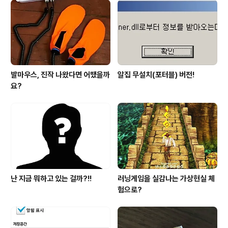
발마우스, 진작 나왔다면 어땠을까
알집 무설치(포터블) 버전!
요?
난 지금 뭐하고 있는 걸까?!!
러닝게임을 실감나는 가상현실 체
험으로?