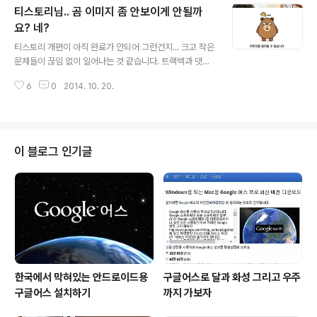
티스토리님.. 곰 이미지 좀 안보이게 안될까
페이지에 7개의 애드센스가 걸려 있는 사이트를 발견했습
니다. 구글 카드보드와 관련된 정보를 찾다가 실제 카드보
요? 네?
글 내용
드(종이상자)로 DIY하는 사이트들이 눈에 띄어 링크를 타
티스토리 개편이 아직 완료가 안되어 그런건지... 크고 작은
고 구경하다가 우연히 보게 된겁니다. 먼저 아래 이미지를
문제들이 끊임 없이 일어나는 것 같습니다. 트랙백과 댓글
한번 보시죠.빨갛게 표시하고 이렇게 생긴 아이콘이 있는
에 몰려 드는 스팸도 그렇고, 이미지가 로딩되지 않거나 유
부분이 구글 애드센스(애드초이스)입니다. 보시는 것 처럼
6
0
2014. 10. 20.
실된 것으로 보이는 것도 ㅠ.ㅠ 특히 이미지가 로딩되지 않
총 7개가 한페이지에 있음을 확인할 수 ..
는 문제는 최근 자료도 그렇지만 오래된 자료의 경우는 유
실된 경우도 있는 것 같습니다. 많이들 경험해 보셨겠지만
보통 아래 처럼 이미가 로딩되는 듯 하다가 곰 이미지가 보
이곤 합니다. 그리고 이건 단지 블로그에서 글을 읽을 때만
이 블로그 인기글
이 아니라 포스트를 쓰는 과정에서도 종종 벌어지는 일입
니다. 글을 쓰다가도 이미지를 첨부하려 하면 한번에 올라
가지 않는 경우가 번번이 이어집니다. 이럴 때마다 불안한
마음과 함께 티스토리(다음카카오)의 사용자 데이터 관리
에 의문을 갖게 하기도 합니다. 뭐..
한국에서 막혀있는 안드로이드용
구글어스로 달과 화성 그리고 우주
구글어스 설치하기
까지 가보자