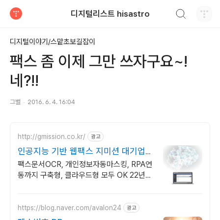
검색하기
디지털리스트 hisastro
티스토리
디지털이야기/스맡초보길잡이
팩스 좀 이제 그만 쓰자구요~!
네?!!
그별
2016. 6. 4. 16:04
http://gmission.co.kr/
광고
인공지능 기반 웹팩스 지미션 대기업/
은행/공공기관 구축
팩스문서OCR, 개인정보자동마스킹, RPA연
동까지 구축형, 클라우드형 모두 OK 22년의
노하우가 담긴 혁신적인 AI 솔루션으로 업무
환경을 개선하세요!
https://blog.naver.com/avalon24
광고