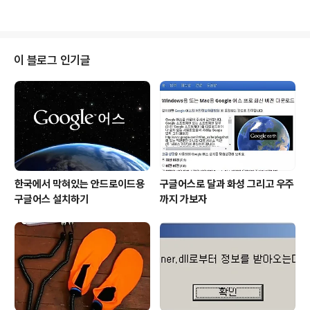
(?)하는 신 기술들을 접하고자 하면 ..
지털에 익숙지 않은 분들이라면 더더욱... 마치 인터넷이 모
든 것을 원래부터 담고 있었다는 생각 말이죠. 한술 더 떠
인터넷도 아니고 "네이버"라 지칭하는 건 정말 황망한 일이
아닐 수 없습니다. 이미지 출처: www.bbnpov.com 그
이 블로그 인기글
릇이 있으니 물을 담을 수 있다는 말로 비유하면 인터넷은
그릇입니다. 세상의 모든 지식들을 하나의 디지털 논리구
조 속에 누구든 담아 놓을 수 있도록 만들었으니까요. 하지
만 그릇이 담을 수 있는 능력을 지녔다고 해서 그 속에 담긴
모든 것을 그..
한국에서 막혀있는 안드로이드용
구글어스로 달과 화성 그리고 우주
구글어스 설치하기
까지 가보자