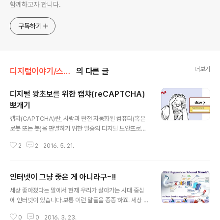
함께하고자 합니다.
구독하기
더보기
디지털이야기/스맡초보길잡이
의 다른 글
디지털 왕초보를 위한 캡챠(reCAPTCHA)
뽀개기
글 내용
캡챠(CAPTCHA)란, 사람과 완전 자동화된 컴퓨터(혹은
로봇 또는 봇)을 판별하기 위한 일종의 디지털 보안프로그
램 기술이라고 할 수 있습니다. CAPTCHA라는 단어도 이
2
2
2016. 5. 21.
를 풀어 쓴 문장 Completely Automated Public Turi
ng test to tell Computers and Humans Apart의 약
어입니다. 뭐~ 캡챠(CAPTCHA)에 대한 이론이나 의미를
인터넷이 그냥 좋은 게 아니라구~!!
전달하고자 하는 건 아니니 이에 대한 자세한 내용은 위키
글 내용
백과 및 인터넷 검색을 통해 확인하시길 바랍니다. 어쨌든
세상 좋아졌다는 말에서 현재 우리가 살아가는 시대 중심
알아둘 만한 지식으로 가치있고, 또 필요에 따라서는 언젠
에 인터넷이 있습니다.보통 이런 말들을 종종 하죠. 세상 참
가 이야기 할 소재로도 활용될 수 있으니까요. 디지털 왕초
좋다~ 인터넷으로 찾으면 다 나온다. 그런데, 말이죠.이 말
보.. 보통 나이 드신 분들 입장에서 이것 저것 새롭게 출현
0
0
2016. 3. 23.
이 틀린 건 아니지만 오해할 소지가 아주 많습니다.특히 디