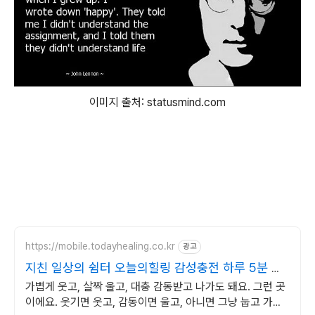
이미지 출처: statusmind.com
https://mobile.todayhealing.co.kr
광고
지친 일상의 쉼터 오늘의힐링 감성충전 하루 5분 힐
링타임
가볍게 웃고, 살짝 울고, 대충 감동받고 나가도 돼요. 그런 곳
이에요. 웃기면 웃고, 감동이면 울고, 아니면 그냥 눕고 가세