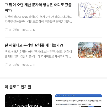
그 많이 오던 재난 문자와 방송은 어디로 갔을
까??
글 내용
지진이 났다고 SNS 타임라인 역시 난리가 났습니다. 저도
지금껏 살아오면서 이정도로 집이 흔들렸던 경험은 처음입
니다. 아이들도 무서웠던지 방에서 뛰어나와 아빠인 제게
0
0
2016. 9. 12.
SNS를 통해 확인한 지진 이야기를 전합니다. 진도 규모가
5.8이라며... 근데, 이상합니다. 그러잖아도 올여름 그토록
보내오고, 시골의 경우 깜짝깜짝 놀랠 정도로 매일같이 들
잘 해줬다고 우기면 잘해준 게 되는가?!
려오던 재난안전 어쩌구 저쩌구 하던 방송이 들리지 않습
글 내용
니다. SNS 타임라인 상에서도 보니 흘러가는 기사 중에 이
우리가 겪은(엄밀히 따져 전 세대 또는 전전 세대의 경험이
와 같은 내용이 적잖이 보입니다. 이걸 다행스럽다고 해야
겠지만) 일제 강점기 뿐 아니라 역사적으로 제국주의가 지
할지 모르겠으나.. 그러니까 이런 생각이 저만 들었던 건 아
닌 성향이 그렇다고 할 수 있을 겁니다. 하지만 다른 건 알
니었다는 겁니다. 방금 지진 느꼈는데... 재난문자가 안옵니
0
0
2016. 9. 8.
수 없다 해도 현재 겪고 있는 이 땅에서의 상황만을 보자면
다... pic.twitter.com/GER093H6jB— 빅스귀여워TO
과거로부터 현재까지 위정자나 권력과 힘 있는 부류들은
T (@..
헬조선이란 말을 아주 불손한 의도로 보는 경향이 있으며,
지극히 잘하고 있는 자신들의 모습을 스스로 비하하는 것
이라고 주장합니다. 솔직히 잘해준다는 의미를 한마디로
이 블로그 인기글
멋지고 그럴듯하게 이렇다라고 정의할 능력은 없지만… 적
어도 잘해준다는 말은 잘해주고자 하는 그 대상이 그렇게
느꼈을 때를 말하는 것이라는 건 확실히 말할 수 있습니다.
문득 말도 안 되는 이런 생각이 들었습니다. 과연 과거의 일