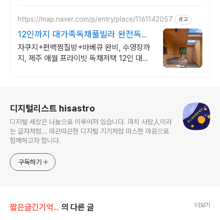
요.
https://map.naver.com/p/entry/place/1161142057
광고
12인까지 대가족독채풀빌라 완전독채
프라이빗 가족저택
자쿠지+편백찜질방+바베큐 완비, 수영장까
지, 제주 애월 프라이빗 독채저택 12인 대가
족도 각자의 공간이 충분한 제주 애월 프라이
빗 독채 가족저택
로그 정보
디지털리스트 hisastro
디지털 세상은 나눔으로 이루어져 있습니다. 마치 사람人이라
는 글자처럼... 따끈따끈한 디지털 기기처럼 따스한 마음으로
함께하고자 합니다.
구독하기
더보기
짧은글긴기억...
의 다른 글