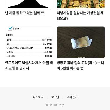
난 지금 뭐하고 있는 걸까?!!
러닝게임을 실감나는 가상현실 체
험으로?
안드로이드 앱설치와 제거 안될 때
냉장고 홈바 걸쇠 고장(파손) 수리
시도해 볼 몇가지
비 5만원 아끼는 법
의안내
티스토리
로그인
고객센터
© Daum Corp.