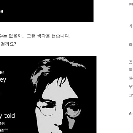
인
최
최
근
글
수는 없을까... 그런 생각을 했습니다.
과
 걸까요?
인
최
기
글
공
블
일
부
그
Ar