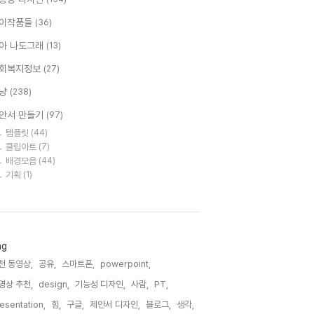
이작품들
(36)
아 나도그래
(13)
회복지정보
(27)
냥
(238)
안서 만들기
(97)
템플릿
(44)
클립아트
(7)
배경모음
(44)
기획
(1)
ag
천 동영상,
공유,
스마트폰,
powerpoint,
영상 추천,
design,
기능성 디자인,
사람,
PT,
esentation,
힘,
구글,
제안서 디자인,
블로그,
생각,