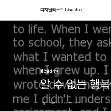
디지털리스트 hisastro
짧은글긴기억...
알 수 없는 행
그별
2016. 10. 14. 21:12