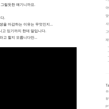
 그럴듯한 얘기니까요.
아
맞
다.
사
 생을 마감하는 이유는 무엇인지…
니고 있기까지 한데 말입니다.
그
고 할지 모릅니다만...
제
T
추
동
pr