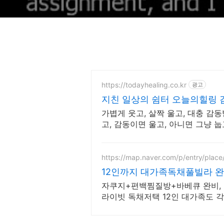
https://todayhealing.co.kr
광고
지친 일상의 쉼터 오늘의힐링 
가볍게 웃고, 살짝 울고, 대충 감동
고, 감동이면 울고, 아니면 그냥 눕
https://map.naver.com/p/entry/plac
12인까지 대가족독채풀빌라 
택
자쿠지+편백찜질방+바베큐 완비, 
라이빗 독채저택 12인 대가족도 
애월 프라이빗 독채 가족저택