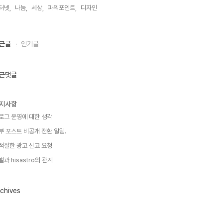
터넷,
나눔,
세상,
파워포인트,
디자인,
근글
인기글
근댓글
지사항
로그 운영에 대한 생각
부 포스트 비공개 전환 알림.
적절한 광고 신고 요청
별과 hisastro의 관계
chives