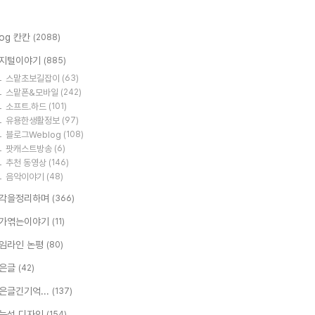
log 칸칸
(2088)
지털이야기
(885)
스맡초보길잡이
(63)
스맡폰&모바일
(242)
소프트.하드
(101)
유용한생활정보
(97)
블로그Weblog
(108)
팟캐스트방송
(6)
추천 동영상
(146)
음악이야기
(48)
각을정리하며
(366)
가엮는이야기
(11)
임라인 논평
(80)
은글
(42)
은글긴기억...
(137)
능성 디자인
(154)