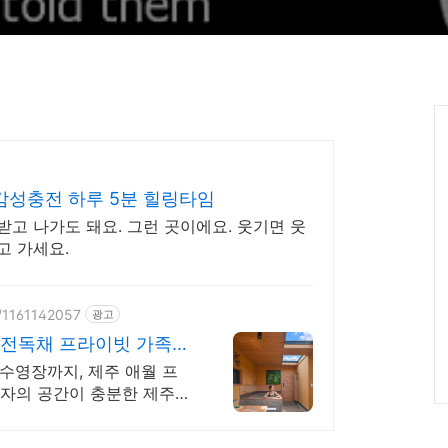
감성충전 하루 5분 힐링타임
받고 나가도 돼요. 그런 곳이에요. 웃기면 웃
고 가세요.
e/1161142057
광고
완전독채 프라이빗 가족저
수영장까지, 제주 애월 프
각자의 공간이 충분한 제주