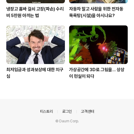
냉장고 홈바 걸쇠 고장(파손) 수리
자동차 말고 사람을 위한 전자동
비 5만원 아끼는 법
목욕탕(시설)을 아시나요?
최저임금과 성과보상에 대한 의구
가상공간에 3D로 그림을... 상상
심
이 현실이 되다
의안내
티스토리
로그인
고객센터
© Daum Corp.