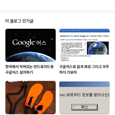
속 폐품들을 요긴한 생활 소품으로 변신시키는 일이 대세
래의 발전을 촉매 한다는 것 역시 부인할 수 없을 겁니다.
가 되고 있다는 건 참으로 고무적이라..
고교 및 대학 시절 기타를 좀 친다는 정도의 소릴 들었던 저
로서는 기타 하나로 크고 작은 모임에서 늘상 분위기를 맞
추고 흥을 돋우는 역을 도맡곤 했었습니다. 특히 대학 생활
이 블로그 인기글
에서는 입학하던 날부터 군에 입대하기 전까지는 학과 내
에서는 나름 기타로 한 가닥 하던 유명(?) 인사였습니다. 그
때의 기억은 제게 풋풋한 추억이기도 하면서 가끔씩 설렘
을 부여하는 지난 시간의 향수이기도 합니다. 하지만 그건
말씀드린 바와 같이 정말 군 입대..
한국에서 막혀있는 안드로이드용
구글어스로 달과 화성 그리고 우주
구글어스 설치하기
까지 가보자