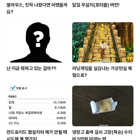
발마우스, 진작 나왔다면 어땠을까
알집 무설치(포터블) 버전!
요?
난 지금 뭐하고 있는 걸까?!!
러닝게임을 실감나는 가상현실 체
험으로?
안드로이드 앱설치와 제거 안될 때
냉장고 홈바 걸쇠 고장(파손) 수리
시도해 볼 몇가지
비 5만원 아끼는 법