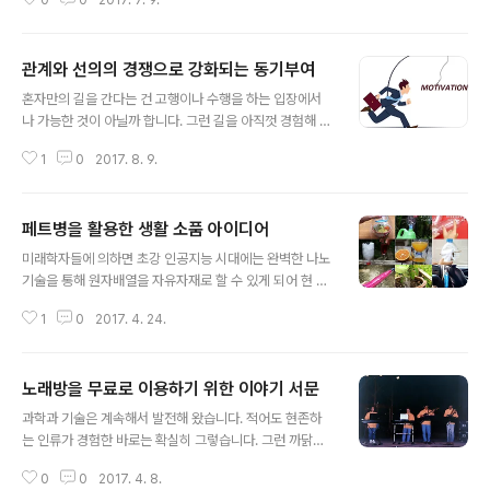
0
0
2017. 7. 9.
하지도 않으면서(혹은 한 것처럼 알량한 왜곡된 권위를 앞
세워 그럴듯하게 보이기만 하면서) 그것도 자신의 일을 시
키며 안될 상황에 대해서 조차 막무가내로 강요하던 재력
관계와 선의의 경쟁으로 강화되는 동기부여
가들의 억지는 참으로 거시기한 일이 아닐 수 없습니다. 힘
글 내용
의 서열 수직화가 지닌 병폐 영어(언어를 혹은 무언가)를
혼자만의 길을 간다는 건 고행이나 수행을 하는 입장에서
제대로 하기 위해서는 최소 1만 시간 이상 영어(그것)에 노
나 가능한 것이 아닐까 합니다. 그런 길을 아직껏 경험해 보
출되어야 한다는 주장이 있습니다. 이 말은 그만큼 열심히
질 못한 저로서는 감히 상상할 수도 없는 일이지만 말이죠.
해야 한다는 것을 의미하는 것이기도 하면서 동시에 그런
1
0
2017. 8. 9.
물론, 나름 꾸준히 하고자 하는 바를 이어가고 있는 건 아주
환경이 조성되어 있어야 한다는 것을 뜻합니다. 그런데, 어
대단하다고 말할 수는 없어도 좀 한다고 생각합니다. 지금
떤 이들은 우리 교육환경에서 ..
작성하고 있는 천여 일 넘게 이어온 블로그 포스팅도 그런
페트병을 활용한 생활 소품 아이디어
차원이라고 할 수 있고, 역시 3년 동안 운동을 하고 있는 것
글 내용
도, 지금 이야기하고자 하는 (오늘 기준 319일째 지속해
미래학자들에 의하면 초강 인공지능 시대에는 완벽한 나노
온) 듀오링고 영어 학습도 그렇습니다. 모두 하루도 건너뛰
기술을 통해 원자배열을 자유자재로 할 수 있게 되어 현 인
지 않고 이어온 것이니까요. 뭐~ 이렇게 말하는 것 자체가
류가 안고 있는 환경문제와 식량난 등 대부분의 문제가 해
아직 덜 되었음을 스스로 고백하는 것이겠지만... 그런 가벼
1
0
2017. 4. 24.
결될 것이라고 하죠. 개인적으로 무척 기대되는 일입니다
운 부끄러움을 감수하고 뻔뻔하게 말할 수 있는 건 무언가
만, 이는 지금 당장 실현될 수 없는 일입니다. 말 그대로 특
한다는 것에 ..
이점이 되는 그 시기가 되어야 할 테고, 그 시기 역시 현재
노래방을 무료로 이용하기 위한 이야기 서문
로써는 예측에 불과하니까요. 뭐~ 물론 그렇다고 해서 부
글 내용
정적이거나 그저 기대에 불과한 상상은 아니라고 확신합니
과학과 기술은 계속해서 발전해 왔습니다. 적어도 현존하
다. 다만, 현재는 현재 나름대로의 집단 지성이 원자배열과
는 인류가 경험한 바로는 확실히 그렇습니다. 그런 까닭에
같은 고도의 기술적 배경을 바탕으로 하는 것은 아니지만
어제의 기술은 당연히 오늘과 미래에는 과거의 기술이 되
나름의 고민과 열정으로 바로 쓰레기가 될 수도 있는 생활
0
0
2017. 4. 8.
곤 합니다. 물론, 그 과거의 기술이 바탕이 되어 오늘과 미