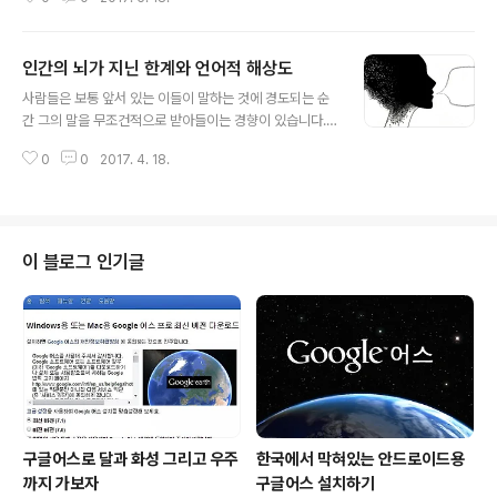
생각에 불현듯 갖게 된 의문입니다. 왜 관점을 생각하게 되
고, 왜 그리도 중요시하게 되었을까? 잠시 생각해 보니 인
간에게서 관점이란 발붙이고 사는 세계가 3차원인데 비해
인간의 뇌가 지닌 한계와 언어적 해상도
(딱 떨어지는 건 아니다 하더라도) 바라보는 각도에 따라
글 내용
시야에 상이 2차원으로 맺히기 때문이라는 결론에 다다랐
사람들은 보통 앞서 있는 이들이 말하는 것에 경도되는 순
습니다. 당면한 조건에 따라 어쩔 수 없이 생각도 관점에 한
간 그의 말을 무조건적으로 받아들이는 경향이 있습니다.
정되어 종속될 수밖에 없었을 것이라는 겁니다. 글쎄요~
자세히 살펴보면 꼭 그런 것만은 아님을 어렵지 않게 알 수
이것도 그 한계를 벗어날 경우 확장되는 범위의 규모에 따
0
0
2017. 4. 18.
있으면서도 대체적으로 그렇게들 보이는 건 부정하기 어렵
라 역시 관점의 차이는 발생하겠지만… 어쨌든 그 서로 다
습니다. 언어가 생각을 제한한다. 최근 들어 언어를 어떤 한
른 관점 역시 한계에서 비롯되었다는..
계를 지닌 ‘해상도’로 표현하는 것을 좀 앞서 있다고 하는
이들로부터 종종 듣게 됩니다. 저는 이 말에 일정 부분 수긍
하면서도 또 한편으로는 그렇지 않다고 생각합니다. 언어
이 블로그 인기글
와 문자는 무한대에 가까운 조합으로 이루어졌기 때문입니
다. 우리 한글을 기준으로 국립국어원에 따르면 "문화체육
관광부 누리집의 '누구나 알아야 할 한글 이야기 10+9'에
실제 쓰이는 글자 수는 2500자 안팎"이라고 안내하고 있
습니다. 혹자는 자음과 모음을 ..
구글어스로 달과 화성 그리고 우주
한국에서 막혀있는 안드로이드용
까지 가보자
구글어스 설치하기