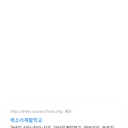
http://www.voiceschool.org
광고
목소리재활학교
365일 상담-진단-치료, 자신있게말하기, 언어치료, 음성치