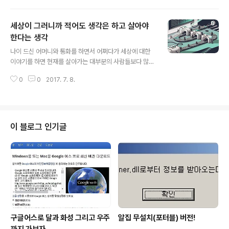
이루어지는 건 없다는 말에서 그 깊이가 느껴지는 이유도
같다고 할 수 있을지 모릅니다. 하지만 무언가 이루고자 하
세상이 그러니까 적어도 생각은 하고 살아야
는 바를 충실히 노력했을 때 이룰 수 있다는 의미를 지녔다
는 점에서 그 말은 요지경 세상의 그런 하루아침에 이루어
한다는 생각
글 내용
지는 것과 격이 같을 수 없음을 교훈적으로 제시하는 것이
나이 드신 어머니와 통화를 하면서 어쩌다가 세상에 대한
기도 하다고 생각합니다. 물론, 그 노력이라고 하는 순수성
이야기를 하면 현재를 살아가는 대부분의 사람들보다 많은
이 담보되어야만 가능한 얘기긴 합니다. 무엇이 진짜인지
날들을 살아오신 분 답게 이런 말씀을 하시곤 합니다. "세
알 수 없는 세상이니까요. 그럼에도 대단한 건 대단하게 느
0
0
2017. 7. 8.
상이 그러니 그러려니 해야지 어쩌겠니..." 어머니께서 살아
껴질 수밖에 없습니다. 목표가 어떻고..
오신 세월만큼은 아니지만 이제 좀 살았다 싶은 나이에 접
어든 저로써도 그 말씀에 감히 아니라고 자신 있게 말하기
어렵습니다. 정작 갖는 생각은 그와 정반대이면서도 말이
죠. 아니 그건 생각이라기보다 기대라고 해야 할 것 같군요.
이 블로그 인기글
제가 갖는 생각은 자연이나 우주 전체를 포함하는 듯하는
그런 거창한 것이 아니라 그저 우리들 인간 영역 내에서 그
냥 좋을 수는 있는 정도입니다. 다시 말해 복잡함 속에서 피
치 못할 문제들을 노력해야만 해결하고 그래야만 어떤 권
리나 자격이 생기는 것이 아닌 사..
구글어스로 달과 화성 그리고 우주
알집 무설치(포터블) 버전!