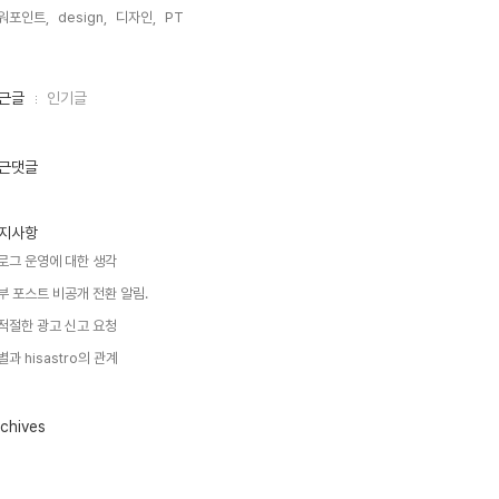
워포인트,
design,
디자인,
PT,
근글
인기글
근댓글
지사항
로그 운영에 대한 생각
부 포스트 비공개 전환 알림.
적절한 광고 신고 요청
별과 hisastro의 관계
chives