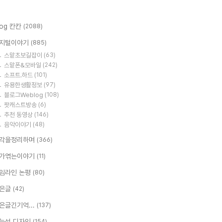
log 칸칸
(2088)
지털이야기
(885)
스맡초보길잡이
(63)
스맡폰&모바일
(242)
소프트.하드
(101)
유용한생활정보
(97)
블로그Weblog
(108)
팟캐스트방송
(6)
추천 동영상
(146)
음악이야기
(48)
각을정리하며
(366)
가엮는이야기
(11)
임라인 논평
(80)
은글
(42)
은글긴기억...
(137)
능성 디자인
(154)