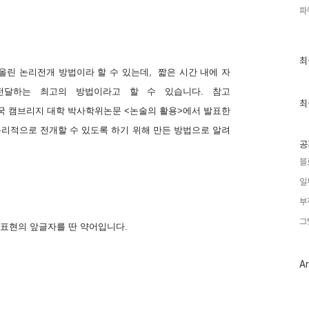
파
최
최
근
어올린 논리전개 방법이라 할 수 있는데, 짧은 시간 내에 자
글
전달하는 최고의 방법이라고 할 수 있습니다. 참고
과
인
최
 영국 캠브리지 대학 박사학위논문 <논술의 활용>에서 발표한
기
글
리적으로 전개할 수 있도록 하기
위해
만든 방법으로 알려
공
블
일
부
그
 표현의 앞글자를 딴 약어입니다.
Ar