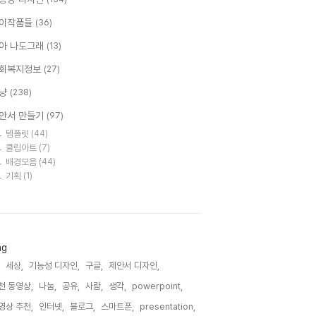
이작품들
(36)
아 나도그래
(13)
회복지정보
(27)
냥
(238)
안서 만들기
(97)
템플릿
(44)
클립아트
(7)
배경모음
(44)
기획
(1)
ag
세상,
기능성 디자인,
구글,
제안서 디자인,
천 동영상,
나눔,
공유,
사람,
생각,
powerpoint,
영상 추천,
인터넷,
블로그,
스마트폰,
presentation,