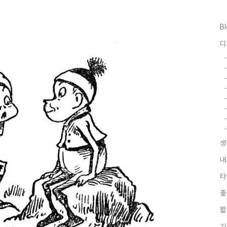
B
디
생
내
타
좋
짧
기