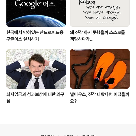
한국에서 막혀있는 안드로이드용
왜 진작 하지 못했을까 스스로를
구글어스 설치하기
책망하다가...
최저임금과 성과보상에 대한 의구
발마우스, 진작 나왔다면 어땠을까
심
요?
의안내