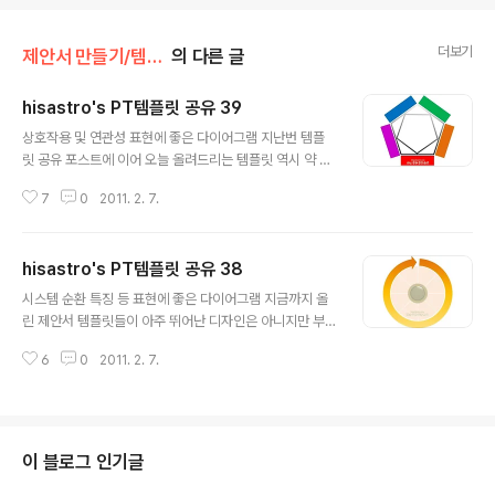
더보기
제안서 만들기/템플릿
의 다른 글
hisastro's PT템플릿 공유 39
글 내용
상호작용 및 연관성 표현에 좋은 다이어그램 지난번 템플
릿 공유 포스트에 이어 오늘 올려드리는 템플릿 역시 약 7
0% 가량의 완성도를 갖춘 형태입니다. 각각의 도형 속성 -
7
0
2011. 2. 7.
전체를 그룹으로 묶었을 경우는 개체 속성에서- 에서 3차
원 편집 기능을 활용하여 이렇게 저렇게 변 추후 제가 이 다
이어그램을 활용하여 제안서로 만들게 된다면 저 나름대로
hisastro's PT템플릿 공유 38
완성한 모습의 템플릿을 다시 공유하게 되겠지만, 혹 공유
글 내용
해드린 템플릿을 통해 더 새롭고 멋진 다이어그램을 만셨
시스템 순환 특징 등 표현에 좋은 다이어그램 지금까지 올
다면, 부디 좋으신 마음으로 다시 다른 분들과 공유를 하실
린 제안서 템플릿들이 아주 뛰어난 디자인은 아니지만 부
수 있다면 정말로 좋겠습니다. 제 생각인데요, 세상이 어지
가적인 별도의 편집과정이 필요없이 그런대로 바로 사용할
럽고 힘든 이유는 단절을 원하는 악의 헤게모니가 근원적
6
0
2011. 2. 7.
수는 있었을 겁니다. 그런데, 가만히 생각해 보니, 이게 꼭
원인 아닌가 생각합니다. 그래서 이기적인 생각이 발현되
도움을 드리는 것이 아니란 생각이 들었습니다. 제안서 제
고 그것이 반복적으로 파생되면서 연쇄 ..
작에 대한 꼼꼼한 설명을 덧붙여 드리지 못하지만, 어쨌거
나 만들어 올리는 이 템플릿들을 통해서 이를 활용하시고
자 하는 분들이 약간의 편집과정을 거쳐야 그래도 제대로
이 블로그 인기글
쓸 수 있도록 한다면... 제안서 만드는 실력에 조금이라마