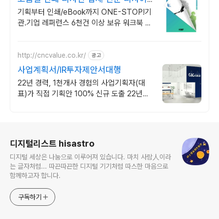
너 1:1 매칭
기획부터 인쇄/eBook까지 ONE-STOP!기
관.기업 레퍼런스 6천건 이상 보유 워크북 업
무매뉴얼 전문디자인,제작
http://cncvalue.co.kr/
광고
사업계획서/IR투자제안서대행
22년 경력, 1천개사 경험의 사업기획자(대
표)가 직접 기획안 100% 신규 도출 22년경
력 기획전문가의 창의력과 손길로 PPT한장
한장 그려내니 기획&디자인 완벽
로그 정보
디지털리스트 hisastro
디지털 세상은 나눔으로 이루어져 있습니다. 마치 사람人이라
는 글자처럼... 따끈따끈한 디지털 기기처럼 따스한 마음으로
함께하고자 합니다.
구독하기