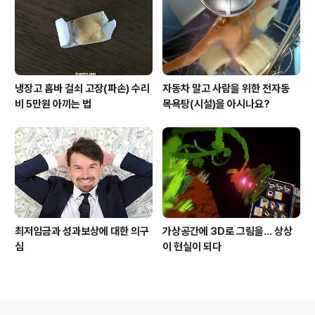
냉장고 홈바 걸쇠 고장(파손) 수리
자동차 말고 사람을 위한 전자동
비 5만원 아끼는 법
목욕탕(시설)을 아시나요?
최저임금과 성과보상에 대한 의구
가상공간에 3D로 그림을... 상상
심
이 현실이 되다