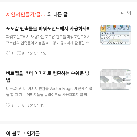
더보기
제안서 만들기/클립아트
의 다른 글
포토샵 펜촉툴을 파워포인트에서 사용하자!!
글 내용
파워포인트에서 사용하는 포토샵 펜촉툴 파워포인트에서
포토샵의 펜촉툴의 기능을 어느정도 유사하게 활용할 수
있는 방법이 있습니다. 아마도 알고계실 분도 있으실테고,
5
5
2011. 1. 20.
그렇지 않은 분도 있을 겁니다. 주로 포토샵에서 작업을 병
행했기 때문에 제안서를 만들면서 저도 얼마 전 알게된 기
능이거든요... 어쨌든 이글의 전제는 모르시는 분들을 위한
비트맵을 백터 이미지로 변환하는 손쉬운 방
글입니다. 포토샵을 하지 못하여 클립아트로 사용할 이미
지의 배경 때문에 고민하신 분들은 주목해 주십시오. 포토
법
글 내용
샵과는 다루는 키가 약간 다르지만 파워포인트에서도 포토
비트맵to백터 이미지 변환툴 Vector Magic 제안서 작업
샵과 마찬가지로 Alt, Ctrl, Shift 이 세가지 키와 마우스 작
을 할 때 가끔 이미지들을 클립아트로 사용하고자 할 때가
동만 할 수 있다면 사진을 오려서 배경을 제거하는 효과는
있습니다. 그런데, 원본 비트맵 이미지가 너무 작거나 품질
포토샵의 그 기능 처럼 충분히 사용할 수 있습니다. 또한 이
3
5
2011. 1. 11.
이 좋질 않아 벡터로 변환한 후 PNG로 저장하여 사용하는
기능을 익히게 된다면 원하..
방법을 고민한 적이 있습니다. 어도비 Stream Line이라
는 프로그램 이나 아니면 Flash에서 트레이스 비트맵 등의
프로그램을 사용하여 비트맵 이미지를 벡터로 변환하는 방
법, 또는 처음부터 아예 일러스트 작업을 할 수도 있지만,
이 블로그 인기글