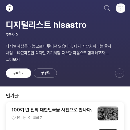
검색하기
티스토리
디지털리스트 hisastro
구독자
0
디지털 세상은 나눔으로 이루어져 있습니다. 마치 사람人이라는 글자
처럼... 따끈따끈한 디지털 기기처럼 따스한 마음으로 함께하고자 합
니다.
...더보기
구독하기
방명록
신고하기 레이어
열기
인기글
100여 년 전의 대한민국을 사진으로 만나다.
19
9
조회
7