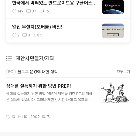
한국에서 막혀있는 안드로이드용 구글어스
설치하기
149
37
조회
6
알집 무설치(포터블) 버전!
2
8
조회
5
제안서 만들기/기획
분류 전체보기
주요 글 목록
블로그 운영에 대한 생각
모두보기
공지
상대를 설득하기 위한 방법 PREP!
글 내용
상대를 설득하기 위한 방법 PREP! 제안을 위한 PT의 핵심
은 설득에 있습니다. 그러나 제한된 시간 내에 그 목표를 달
성하기란 쉽지 않지요. 그래서 PT를 위한 논리의 전개에
있어서는 전통적 방식인 귀납적 방법 보다 연역적 방법이
작성시간
10
10
2009. 10. 7.
많이 취해지는 것이 현실입니다. 앞에 있는 상대를 설득하
기 위한 도구 PREP!한정된 시간 속 명쾌하게 제안하는 방
법이라고 할 수 있습니다. 이글은 PREP에 대하여 제 나름