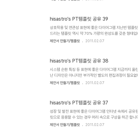
시고 소통으로써 상호작용 그 보탬의 행복을 느끼실 수 있
는 이 템플릿들이 좋은 의미로써 나의 생각을 표현하고 제
다면 이보다 좋을 수는 없겠다 싶습니다. 아무쪼록 좋은 일
hisastro's PT템플릿 공유 39
겠습니다. (_ _) 상업용이 아니라면 마음껏 사용하셔도 좋습
는 트랙백).. 남겨주시길... ^^ 템플릿의 배포는 원칙적으
상호작용 및 연관성 표현에 좋은 다이어그램 지난번 템플릿
겠..
드리는 템플릿 역시 약 70% 가량의 완성도를 갖춘 형태입
그룹으로 묶었을 경우는 개체 속성에서- 에서 3차원 편집
제안서 만들기/템플릿
2011.02.07
변 추후 제가 이 다이어그램을 활용하여 제안서로 만들게 
의 템플릿을 다시 공유하게 되겠지만, 혹 공유해드린 템플릿
그램을 만셨다면, 부디 좋으신 마음으로 다시 다른 분들과 
hisastro's PT템플릿 공유 38
겠습니다. 제 생각인데요, 세상이 어지럽고 힘든 이유는 단
원적 원인 아닌가 생각합니다. 그래서 이기적인 생각이 발
시스템 순환 특징 등 표현에 좋은 다이어그램 지금까지 올
면서 연쇄 ..
난 디자인은 아니지만 부가적인 별도의 편집과정이 필요없이
었을 겁니다. 그런데, 가만히 생각해 보니, 이게 꼭 도움을
제안서 만들기/템플릿
2011.02.07
습니다. 제안서 제작에 대한 꼼꼼한 설명을 덧붙여 드리지 
는 이 템플릿들을 통해서 이를 활용하시고자 하는 분들이 
제대로 쓸 수 있도록 한다면... 제안서 만드는 실력에 조금
hisastro's PT템플릿 공유 37
이 들었던 겁니다. 그래서 이후 올리는 템플릿은 약 70%
까 생각하고 있습니다. 특히, 언젠가 발행했던 글 "포토샵
성장 및 발전 표현에 좋은 다이어그램 인터넷 속에서 공유된
사용한..
릿으로 응용할 수 있는 경우 머리 속으로 구상을 하곤 합니
어졌고, 그 순환의 연속으로 또다시 공유하고자 포스팅으로
제안서 만들기/템플릿
2011.02.07
hisastro's PT템플릿 37번째 공유를 합니다. 때론 어
제가 블로그에 올린 글과 내용을 고스란히 가져가시는 경우