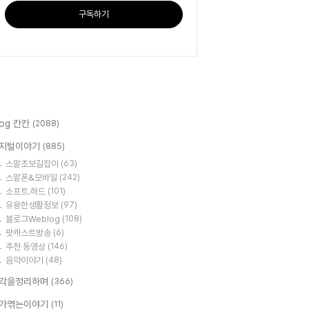
구독하기
log 칸칸
(2088)
지털이야기
(885)
스맡초보길잡이
(63)
스맡폰&모바일
(242)
소프트.하드
(101)
유용한생활정보
(97)
블로그Weblog
(108)
팟캐스트방송
(6)
추천 동영상
(146)
음악이야기
(48)
각을정리하며
(366)
가엮는이야기
(11)