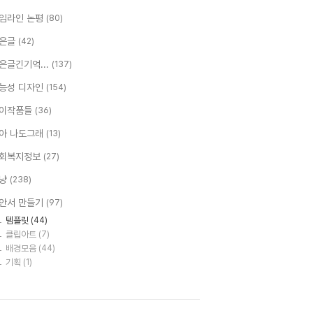
임라인 논평
(80)
은글
(42)
은글긴기억...
(137)
능성 디자인
(154)
이작품들
(36)
아 나도그래
(13)
회복지정보
(27)
냥
(238)
안서 만들기
(97)
템플릿
(44)
클립아트
(7)
배경모음
(44)
기획
(1)