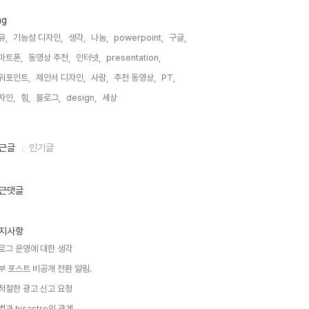
ag
유,
기능성 디자인,
생각,
나눔,
powerpoint,
구글,
마트폰,
동영상 추천,
인터넷,
presentation,
워포인트,
제안서 디자인,
사람,
추천 동영상,
PT,
자인,
힘,
블로그,
design,
세상,
근글
인기글
근댓글
지사항
로그 운영에 대한 생각
부 포스트 비공개 전환 알림.
적절한 광고 신고 요청
별과 hisastro의 관계