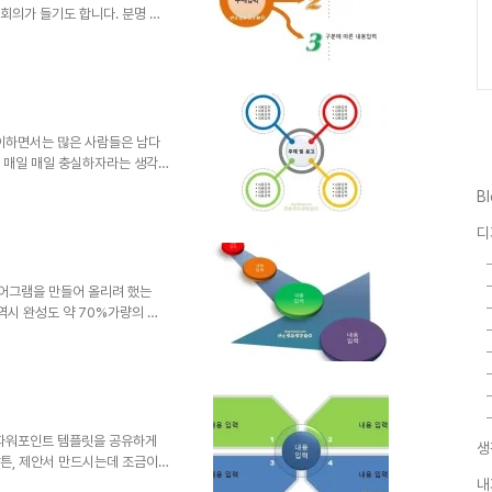
회의가 들기도 합니다. 분명 페
및 제안서 배경에 대한 포스트들
... 별 시덥지 않은 자료이기에
가 싶기도 하고... 이런 생각을
 것이라는 생각을 하면서도... 살
하는 이유 중 그것이 작지는 않을
작은 응원의 한..
맞이하면서는 많은 사람들은 남다
고 매일 매일 충실하자라는 생각
들이 앞으로의 시간들에 있어 좋은
B
더군요. 새해를 맞이할 때 다짐
고... ^^ 그 말씀이 가볍고
디
보면... 그만큼 현명한 말이 또
니해도 금연일텐데요... 저는 어렵
는 것을 많이 봅니다..
이어그램을 만들어 올리려 했는
 역시 완성도 약 70%가량의 수
서 채워 사용하시면 되겠습니다.
는 템플릿이었으면 좋겠습니다.
, 따뜻한 댓글(또는 트랙백)..
그에서만 하도록 하겠습니다. 물론
통 차원으로 감사히 생각하겠습니다.
를 부탁드리며, 템플릿의 출발
 파워포인트 템플릿을 공유하게
생
암튼, 제안서 만드시는데 조금이
들이 서로함께나눔의 의미를 되새기
내