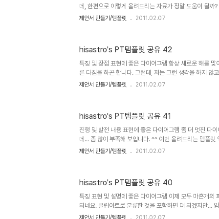
데, 한편으로 이렇게 올려드리는 자료가 정말 도움이 될까? 
이지뷰를 확인해 보면 그 수치가 적지 않음에도... 템플릿 
제안서 만들기/템플릿
2011.02.07
에는 댓글 등 그 소통의 결과가 그리 많지 않다는 점에 있어서
그냥 왔다가 보고 별거 아니군 하고 떠나 버렸기 때문은 아닌
갖으면 안되는데... ^^ 그러나 어느 분들께는 도움이 분명될
hisastro's PT템플릿 공유 42
~짝 그 소통에 대한 욕심이 생기는 건 아무래도 블로깅을 
것이기 때문입니다. 혹, 자료를 보시고 괜찮다 싶어 가실때, 
특징 및 장점 표현에 좋은 다이어그램 항상 새로운 해를 
른 다짐을 하곤 합니다. 그런데, 저는 그런 생각을 하지 않
을 할 뿐입니다. 현재 좋은 상황은 못되지만, 지금의 모습
제안서 만들기/템플릿
2011.02.07
토대가 되도록 노력하려고 합니다. 언젠가 어느 분께서 그러
하는 것들을 작심삼일이 되지 않도록 작심삼일을 삼일마다 하라
때로 우스운 얘기로만 생각될 수 도 있겠지만, 가만히 곱씹어 
hisastro's PT템플릿 공유 41
없습니다. 특히, 남자들의 경우 신년의 다짐 순위 1위는 뭐
지 않게 담배를 끊었지만, 대부분은 이것이 쉽지 않은 숙제라
진행 및 발전 내용 표현에 좋은 다이어그램 좀 더 멋진 다
데... 좀 많이 부족해 보입니다. ^^ 이번 올려드리는 템플릿
준으로 제작하였습니다. 나머지 부분은 사용하시는 분들께
제안서 만들기/템플릿
2011.02.07
아무쪼록 멋진 제안서를 만드시는데 조금이나마 도움이 되
^^ 상업용이 아니라면 마음껏 사용하셔도 좋습니다. 그렇지만
남겨주시길... ^^ 템플릿의 배포는 원칙적으로 이곳 블로
hisastro's PT템플릿 공유 40
hisastro's 템플릿의 주소를 링크로 알려주신다면, 소
변형된 형태로 수정하시는 경우에 있어서는 되도록 재공유
특징 표현 및 설명에 좋은 다이어그램 이제 모두 마흔개의
에..
되네요. 클립아트로 분류한 것을 포함하면 더 되겠지만... 
라도 도움이 되셨다면 좋겠는데... ^^ 작지만 더 많은 분
제안서 만들기/템플릿
2011.02.07