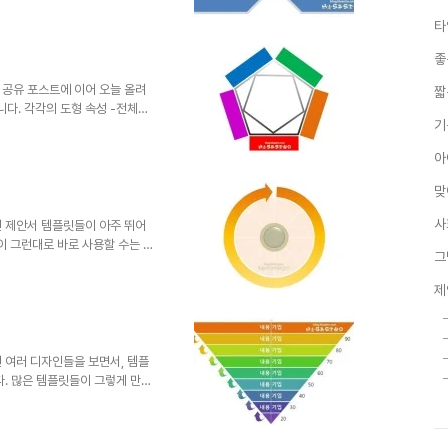
다면 좋겠습니다. 아울러 공유하
타
시하는데 있어 방법적 도구가 된
들이 가득한 날들 되시길 기원하
좋
니다. 그렇지만, 따뜻한 댓글(또
로 이곳 블로그에서만 하도록 하
 공유 포스트에 이어 오늘 올려
짧
니다. 각각의 도형 속성 -전체를
기
 기능을 활용하여 이렇게 저렇게
된다면 저 나름대로 완성한 모습
아
을 통해 더 새롭고 멋진 다이어
공유를 하실 수 있다면 정말로 좋
맞
절을 원하는 악의 헤게모니가 근
현되고 그것이 반복적으로 파생되
사
린 제안서 템플릿들이 아주 뛰어
 그런대로 바로 사용할 수는 있
그
 드리는 것이 아니란 생각이 들었
못하지만, 어쨌거나 만들어 올리
제
약간의 편집과정을 거쳐야 그래도
이라마 보템이 되지 않을까 생각
가량의 완성도를 갖춘 형태로 올릴
의 펜촉툴 기능을 파워포인트에서
 여러 디자인들을 보면서, 템플
다. 많은 템플릿들이 그렇게 만들
써 멋진 제안서 만들기
느 분의 경우 출처도 밝히지 않은 채
도 몇번인가 우연히 보게 되었습