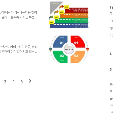
도움이 되셨으려니... 하는 마음
순수함과 사회적 변화에 흠집이 되
T
한편으론 그러한 분들도 몰라서
 좋아하는 이유는 나눈다는 것이
공
와 달리 나눌수록 커지는 특성이
스
는 돌려 생각할 때, 물질적인 나
 도 있을 겁니다. 하지만, 전
파
일방적이어서는 안된다는 것. 누
디
외려 도움을 주고자 하는 마음이
봅니다. 즉, 나눔은 순환의 나눔
이 가중되고 있지만, 이렇게 ..
 한가지 카테고리인 만큼, 항상
그 간격이 점점 멀어지고 있는 느
최
최
어 올리는 템플릿을 기다리고 계신
근
 하나의 템플릿을 올립니다. 다
글
과
을까 생각합니다. 템플릿의 모양
인
최
 가장 깔끔하니 이런 형태가 제
기
무리를 지었습니다. 제안서를 만
글
고맙습니다. (_ _) 상업용이
3
4
5
공
블
일
부
그