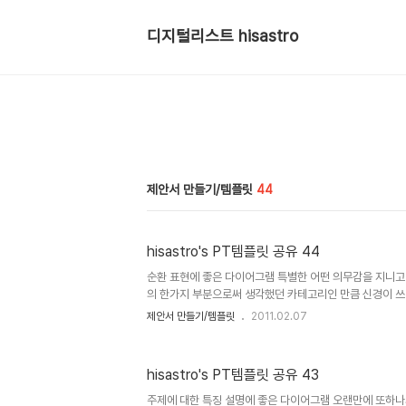
디지털리스트 hisastro
제안서 만들기/템플릿
44
hisastro's PT템플릿 공유 44
순환 표현에 좋은 다이어그램 특별한 어떤 의무감을 지니고
의 한가지 부분으로써 생각했던 카테고리인 만큼 신경이 쓰
관처럼 템플릿 제작을 위한 주위의 소재들을 관심있게 보면
제안서 만들기/템플릿
2011.02.07
이 가능한 경우 즉석에서 바로 제작에 들어가기도 합니다. 무슨
그러나, 지난번 템플릿을 올리는 포스팅에서도 밝혔듯이...
없었다는 것도 은연 중 작지는 않았나 봅니다. -.-; 공유와 나눔
hisastro's PT템플릿 공유 43
요한 건데 ㅋ 그래도 마음만은 따뜻하게 생각해주시리라고 생각
드리는 템플릿의 완성도는 약 80%입니다. 만들어진 다이어
주제에 대한 특징 설명에 좋은 다이어그램 오랜만에 또하나