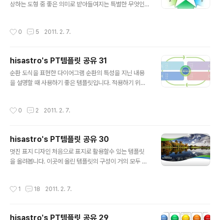
하시는 경우에 있어서는 되도록 재공유를 부탁드리며, 템
상하는 도형 중 좋은 의미로 받아들여지는 특별한 무엇인
플릿의 출발에 대한 명시를 해주시길 부탁드립니다. ※ 참
가가 있다고 생각합니다. 그렇기 때문에 별을 활용한 여러
고로 템플릿 파일이 2007로 되어 있어 그 이전 버전을 사
가지 모양들이 존재하는 것은 아닌가 싶습니다. 그래서 오
작성시간
0
5
2011. 2. 7.
용하시는 분들이 혹, ..
늘은 별을 활용한 다이어그램을 올려봅니다. 좀 특별하단
생각으로... ^^ 멋진 제안서를 만드시는데 도움이 되셨으면
좋겠습니다. 고맙습니다. (_ _) 상업용이 아니라면 마음껏
hisastro's PT템플릿 공유 31
사용하셔도 좋습니다. 그렇지만, 따뜻한 댓글(또는 트랙
글 내용
백).. 남겨주시길... ^^ 템플릿의 배포는 원칙적으로 이곳 블
순환 도식을 표현한 다이어그램 순환의 특성을 지닌 내용
로그에서만 하도록 하겠습니다. 물론 hisastro's 템플릿
을 설명할 때 사용하기 좋은 템플릿입니다. 적용하기 위한
의 주소를 링크로 알려주신다면, 소통 차원으로 감사히 생
조건이 어느정도 제한적일 수 있으나 상황에 맞게 사용된
각하겠습니다.변형된 형태로 수정하시는 경우에 있어서는
다면 아주 적당한 디자인이 되지 않을까 싶습니다. 멋진 제
작성시간
0
2
2011. 2. 7.
되도록 재공유를 부탁드리며, ..
안서 만드시는데 조금이라도 도움이 되셨으면 좋겠습니다.
(_ _) 상업용이 아니라면 마음껏 사용하셔도 좋습니다. 그
렇지만, 따뜻한 댓글(또는 트랙백).. 남겨주시길... ^^ 템플
hisastro's PT템플릿 공유 30
릿의 배포는 원칙적으로 이곳 블로그에서만 하도록 하겠습
글 내용
니다. 물론 hisastro's 템플릿의 주소를 링크로 알려주신
멋진 표지 디자인 처음으로 표지로 활용할수 있는 템플릿
다면, 소통 차원으로 감사히 생각하겠습니다.변형된 형태
을 올려봅니다. 이곳에 올린 템플릿의 구성이 거의 모두 그
로 수정하시는 경우에 있어서는 되도록 재공유를 부탁드리
렇듯이 순수 파워포인트로 제작되었기 때문에 도형서식에
며, 템플릿의 출발에 대한 명시를 해주시길 부탁드립니다.
서 채우기의 그림 또는 질감채우기를 통하여 배경 이미지
작성시간
1
18
2011. 2. 7.
※ 참고로 템플릿 파일이 2007..
를 언제든 바꾸어 가면서 변화된 표지로 활용하실 수 있습
니다. 얼마 전 "토샵의 펜촉툴 기능을 파워포인트에서 사용
하자"라는 글에서 설명드렸던 점편집을 통하여 부드럽고
hisastro's PT템플릿 공유 29