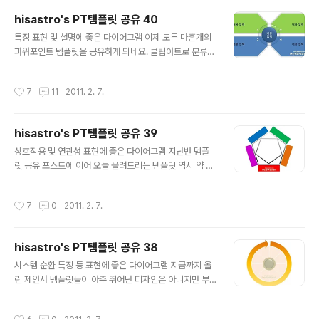
면 좋겠습니다. ^^ 상업용이 아니라면 마음껏 사용하셔도
hisastro's PT템플릿 공유 40
좋습니다. 그렇지만, 따뜻한 댓글(또는 트랙백).. 남겨주시
글 내용
길... ^^ 템플릿의 배포는 원칙적으로 이곳 블로그에서만 하
특징 표현 및 설명에 좋은 다이어그램 이제 모두 마흔개의
도록 하겠습니다. 물론 hisastro's 템플릿의 주소를 링크
파워포인트 템플릿을 공유하게 되네요. 클립아트로 분류한
로 알려주신다면, 소통 차원으로 감사히 생각하겠습니다.
것을 포함하면 더 되겠지만... 암튼, 제안서 만드시는데 조
변형된 형태로 수정하시는 경우에 있어서는 되도록 재공유
금이라도 도움이 되셨다면 좋겠는데... ^^ 작지만 더 많은
작성시간
7
11
2011. 2. 7.
를 부탁드리며, 템플릿의 출발에..
분들이 서로함께나눔의 의미를 되새기시고 소통으로써 상
호작용 그 보탬의 행복을 느끼실 수 있다면 좋겠습니다. 아
울러 공유하는 이 템플릿들이 좋은 의미로써 나의 생각을
hisastro's PT템플릿 공유 39
표현하고 제시하는데 있어 방법적 도구가 된다면 이보다
글 내용
좋을 수는 없겠다 싶습니다. 아무쪼록 좋은 일들이 가득한
상호작용 및 연관성 표현에 좋은 다이어그램 지난번 템플
날들 되시길 기원하겠습니다. (_ _) 상업용이 아니라면 마
릿 공유 포스트에 이어 오늘 올려드리는 템플릿 역시 약 7
음껏 사용하셔도 좋습니다. 그렇지만, 따뜻한 댓글(또는 트
0% 가량의 완성도를 갖춘 형태입니다. 각각의 도형 속성 -
랙백).. 남겨주시길... ^^ 템플릿의 배포는 원칙적으로 이곳
전체를 그룹으로 묶었을 경우는 개체 속성에서- 에서 3차
작성시간
7
0
2011. 2. 7.
블로그에서만 하도록 하겠..
원 편집 기능을 활용하여 이렇게 저렇게 변 추후 제가 이 다
이어그램을 활용하여 제안서로 만들게 된다면 저 나름대로
완성한 모습의 템플릿을 다시 공유하게 되겠지만, 혹 공유
hisastro's PT템플릿 공유 38
해드린 템플릿을 통해 더 새롭고 멋진 다이어그램을 만셨
글 내용
다면, 부디 좋으신 마음으로 다시 다른 분들과 공유를 하실
시스템 순환 특징 등 표현에 좋은 다이어그램 지금까지 올
수 있다면 정말로 좋겠습니다. 제 생각인데요, 세상이 어지
린 제안서 템플릿들이 아주 뛰어난 디자인은 아니지만 부
럽고 힘든 이유는 단절을 원하는 악의 헤게모니가 근원적
가적인 별도의 편집과정이 필요없이 그런대로 바로 사용할
원인 아닌가 생각합니다. 그래서 이기적인 생각이 발현되
수는 있었을 겁니다. 그런데, 가만히 생각해 보니, 이게 꼭
작성시간