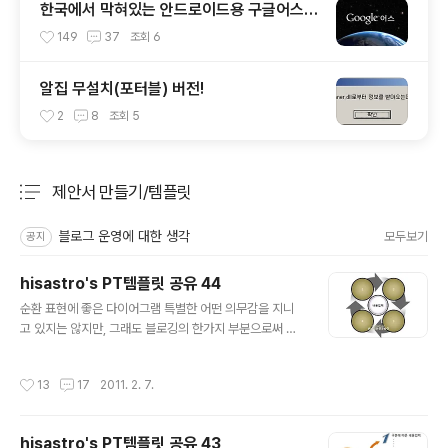
한국에서 막혀있는 안드로이드용 구글어스
설치하기
149
37
조회
6
알집 무설치(포터블) 버전!
2
8
조회
5
제안서 만들기/템플릿
분류 전체보기
주요 글 목록
블로그 운영에 대한 생각
모두보기
공지
hisastro's PT템플릿 공유 44
글 내용
순환 표현에 좋은 다이어그램 특별한 어떤 의무감을 지니
고 있지는 않지만, 그래도 블로깅의 한가지 부분으로써 생
각했던 카테고리인 만큼 신경이 쓰이는 건 사실입니다. 그
래서 습관처럼 템플릿 제작을 위한 주위의 소재들을 관심
작성시간
13
17
2011. 2. 7.
있게 보면서 때때로 필을 받게 되면 상황이 가능한 경우 즉
석에서 바로 제작에 들어가기도 합니다. 무슨 디자이너도
아니면서... -.-; 그러나, 지난번 템플릿을 올리는 포스팅에
hisastro's PT템플릿 공유 43