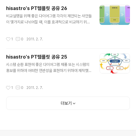
계 아닌 핑계를 앞세우게 됩니다. 그러나 많이 부족한 제안
hisastro's PT템플릿 공유 26
서 템플릿이나마 많은 분들이 보시고 보다 멋지고 예쁘게
글 내용
꾸미셔서 함께 서로가 다양한 제안서 디자인을 공유할 수
비교설명을 위해 좋은 다이어그램 각각의 제안되는 사안들
있었으면 하는 바램으로 우선적으로나마 제 바램에 대체할
이 몇가지로 나뉘어질 때, 이를 효과적으로 비교하기 위한
수 있으면 좋겠다는 생각입니다. 제안서에서 다이어그램의
다이어그램이 필요한 경우가 종종있습니다. 그런 경우 사
역할은 시각적인 효과라고 생각합니다. 그런 면에서 이번
용하면 좋은 다이어그램 템플릿입니다. 상업용이 아니라면
작성시간
1
0
2011. 2. 7.
에 올리는 도식은 유사한 형태로 많은 분들이 사용..
마음껏 사용하셔도 좋습니다. 그렇지만, 따뜻한 댓글(또는
트랙백).. 남겨주시길... ^^ 템플릿의 배포는 원칙적으로 이
곳 블로그에서만 하도록 하겠습니다. 물론 hisastro's 템
hisastro's PT템플릿 공유 25
플릿의 주소를 링크로 알려주신다면, 소통 차원으로 감사
글 내용
히 생각하겠습니다.변형된 형태로 수정하시는 경우에 있어
시스템 순환 표현에 좋은 다이어그램 제품 또는 시스템의
서는 되도록 재공유를 부탁드리며, 템플릿의 출발에 대한
홍보를 위하여 어떠한 연관성을 표현하기 위하여 제작했던
명시를 해주시길 부탁드립니다. ※ 참고로 템플릿 파일이 2
다이어그램입니다. 그동안 이곳에 올렸던 제안서 템플릿을
007로 되어 있어 그 이전 버전을 사용하시는 분들이 혹,
보신 분들은 아시겠지만 제안서 디자인에 있어 시각적인
작성시간
1
0
2011. 2. 7.
사용할 수 없다고 생각하실지 몰..
효과를 많이 고려하여 제작하곤 합니다. 특히, 색감에 대한
부분인데, 연관성에 대한 부분을 표현하는 경우 색상의 변
화가 연결되는 느낌을 줌으로써 시각적으로 전달하고자 하
더보기
는 주제와 일치시키는 효과를 얻도록 합니다. 하지만, 그 무
엇보다도 제안서의 가장 중요한 목적은 설득력에 있음을
주지하고자 합니다. ^^ 상업용이 아니라면 마음껏 사용하
셔도 좋습니다. 그렇지만, 따뜻한 댓글(또는 트랙백).. 남겨
주시길... ^^ 템플릿의 배포는 원칙적으로 이곳 블로그에서