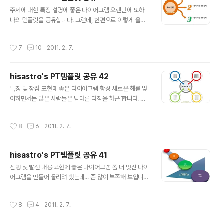
서도 밝혔듯이... 힘이 나는 댓글과 추천이 별로 없었다는
글 내용
것도 은연 중 작지는 않았나 봅니다. -.-; 공유와 나눔... 공
주제에 대한 특징 설명에 좋은 다이어그램 오랜만에 또하
감... 이런 건 소통이 중요한 건데 ㅋ 그래도 마음만은 따뜻
나의 템플릿을 공유합니다. 그런데, 한편으로 이렇게 올려
하게 생각해주시리라고 생각합니다. (_ _) 이번에 올려드리
드리는 자료가 정말 도움이 될까? 회의가 들기도 합니다.
는 템플릿의 완성도는 약 80%입니다. 만들어진 다이어그
분명 페이지뷰를 확인해 보면 그 수치가 적지 않음에도...
작성시간
7
10
2011. 2. 7.
램에 바로 내용만 ..
템플릿 및 제안서 배경에 대한 포스트들에는 댓글 등 그 소
통의 결과가 그리 많지 않다는 점에 있어서... 별 시덥지 않
은 자료이기에 그냥 왔다가 보고 별거 아니군 하고 떠나 버
hisastro's PT템플릿 공유 42
렸기 때문은 아닌가 싶기도 하고... 이런 생각을 갖으면 안
글 내용
되는데... ^^ 그러나 어느 분들께는 도움이 분명될 것이라는
특징 및 장점 표현에 좋은 다이어그램 항상 새로운 해를 맞
생각을 하면서도... 살~짝 그 소통에 대한 욕심이 생기는 건
이하면서는 많은 사람들은 남다른 다짐을 하곤 합니다. 그
아무래도 블로깅을 하는 이유 중 그것이 작지는 않을 것이
런데, 저는 그런 생각을 하지 않고 매일 매일 충실하자라는
기 때문입니다. 혹, 자료를 보시고 괜찮다 싶어 가실때, 작
생각을 할 뿐입니다. 현재 좋은 상황은 못되지만, 지금의 모
작성시간
8
6
2011. 2. 7.
은 응원의 한..
습들이 앞으로의 시간들에 있어 좋은 토대가 되도록 노력
하려고 합니다. 언젠가 어느 분께서 그러더군요. 새해를 맞
이할 때 다짐하는 것들을 작심삼일이 되지 않도록 작심삼
hisastro's PT템플릿 공유 41
일을 삼일마다 하라고... ^^ 그 말씀이 가볍고 때로 우스운
글 내용
얘기로만 생각될 수 도 있겠지만, 가만히 곱씹어 보면... 그
진행 및 발전 내용 표현에 좋은 다이어그램 좀 더 멋진 다이
만큼 현명한 말이 또 없습니다. 특히, 남자들의 경우 신년의
어그램을 만들어 올리려 했는데... 좀 많이 부족해 보입니
다짐 순위 1위는 뭐니해도 금연일텐데요... 저는 어렵지 않
다. ^^ 이번 올려드리는 템플릿 역시 완성도 약 70%가량
게 담배를 끊었지만, 대부분은 이것이 쉽지 않은 숙제라는
의 수준으로 제작하였습니다. 나머지 부분은 사용하시는
작성시간
8
4
2011. 2. 7.
것을 많이 봅니다..
분들께서 채워 사용하시면 되겠습니다. 아무쪼록 멋진 제
안서를 만드시는데 조금이나마 도움이 되는 템플릿이었으