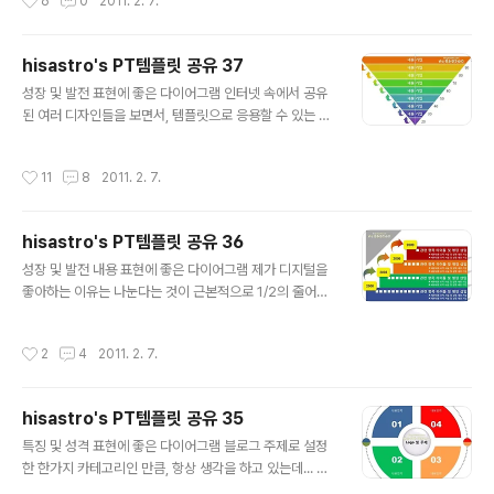
6
0
2011. 2. 7.
고 그것이 반복적으로 파생되면서 연쇄 ..
도움을 드리는 것이 아니란 생각이 들었습니다. 제안서 제
작에 대한 꼼꼼한 설명을 덧붙여 드리지 못하지만, 어쨌거
나 만들어 올리는 이 템플릿들을 통해서 이를 활용하시고
hisastro's PT템플릿 공유 37
자 하는 분들이 약간의 편집과정을 거쳐야 그래도 제대로
글 내용
쓸 수 있도록 한다면... 제안서 만드는 실력에 조금이라마
성장 및 발전 표현에 좋은 다이어그램 인터넷 속에서 공유
보템이 되지 않을까 생각이 들었던 겁니다. 그래서 이후 올
된 여러 디자인들을 보면서, 템플릿으로 응용할 수 있는 경
리는 템플릿은 약 70%가량의 완성도를 갖춘 형태로 올릴
우 머리 속으로 구상을 하곤 합니다. 많은 템플릿들이 그렇
까 생각하고 있습니다. 특히, 언젠가 발행했던 글 "포토샵
게 만들어졌고, 그 순환의 연속으로 또다시 공유하고자 포
작성시간
11
8
2011. 2. 7.
의 펜촉툴 기능을 파워포인트에서 사용한..
스팅으로써 멋진 제안서 만들기 hisastro's PT템플릿 3
7번째 공유를 합니다. 때론 어느 분의 경우 출처도 밝히지
않은 채 제가 블로그에 올린 글과 내용을 고스란히 가져가
hisastro's PT템플릿 공유 36
시는 경우도 몇번인가 우연히 보게 되었습니다. 마음이 좋
글 내용
지는 않았지만, 그래도 그냥 좋은 마음으로 도움이 되셨으
성장 및 발전 내용 표현에 좋은 다이어그램 제가 디지털을
려니... 하는 마음을 갖기도 합니다. 하지만, 이런 분들로 인
좋아하는 이유는 나눈다는 것이 근본적으로 1/2의 줄어드
해 오픈소스의 순수함과 사회적 변화에 흠집이 되고 상처
는 물리적 성격이 강한 아날로그와 달리 나눌수록 커지는
가 되지 않을까 걱정 스럽기도 합니다. 그러나 또 한편으론
특성이 곧 공유라는 이름으로 기술의 근간을 이루기 때문
작성시간
2
4
2011. 2. 7.
그러한 분들도 몰라서 그..
입니다. 이는 돌려 생각할 때, 물질적인 나눔의 실천이 얼마
나 숭고한 것인지를 말해주는 것이라고 할 수 도 있을 겁니
다. 하지만, 전 그 나눔에 있어서 경계하고자 하는 것이 있
hisastro's PT템플릿 공유 35
습니다. 나눔이 일방적이어서는 안된다는 것. 누구나 계속
글 내용
동정적인 도움만을 받고자하지는 않을 겁니다. 외려 도움
특징 및 성격 표현에 좋은 다이어그램 블로그 주제로 설정
을 주고자 하는 마음이 그 이상일 것이라는 생각이 저만의
한 한가지 카테고리인 만큼, 항상 생각을 하고 있는데... 최
독특한 생각은 아니라고 봅니다. 즉, 나눔은 순환의 나눔 이
근 PT템플릿을 올렸던 때로부터 그 간격이 점점 멀어지고