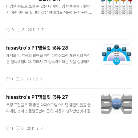
자연스러운 곡선을 표현할 수 있었습니다. 대부분 이러한
글 내용
형태의 작업은 포토샵에서 해결을 하고 파워포인트에서는
다양한 용도로 쓰일 수 있는 다이어그램 템플릿을 만들면
그림으로 불러와 붙이는 형태였는데... 파워포인트에서 한
서 이런 생각을 합니다. 같은 형태라도 적용하는 내용에 따
번에 작업을 끝내고 용량도 보다 작게 할 수 있다는 면에서
라서는 사뭇 다르게 결과를 만들어 낼 수 있을 것이라는...
효율성 제고에 많은 도움이 된다는 생각입니다. 제목 등 표
마치 같은 옷을 입어도 전혀 다른 느낌이 나는 것처럼... 앞
작성시간
0
8
2011. 2. 7.
기해야할 위치에 대해서는 일부러 삽입을 하지 않았..
서도 포스트들을 통해 저의 의견을 게재하였습니다. 단순
히 가져다 사용하시는 것을 원하지 않는다는 것과 스스로
변화시키고 다르게 적용함으로써 새로운 것을 만들어 자신
hisastro's PT템플릿 공유 28
의 것으로 체화하셨으면 좋겠습니다. 더불어 또 다시 나누
글 내용
어주실 수 있는 나눔이 활성화 될 수 있다면 그리고 작은 저
체계도 및 흐름의 표현을 위한 다이어그램 제안서의 핵심
의 나눔이 그 나눔의 활기에 조금 이나마 보탬이 될 수 있다
은 설득력입니다. 그래서 그 설득력이라는 것을 설명하기
면 정말 좋겠습니다. 고맙습니다. (_ _) 상업용이 아니라면
위하여 PREP이란 내용으로 한가지 예로 글을 올리기도 했
마음껏 사용하셔도 좋습니다. 그렇지만, 따뜻한 댓글(또는
습니다만, 사실 설득을 위한 방법 제시란 간단한 것이 아님
작성시간
1
2
2011. 2. 7.
트랙백).. 남겨주시길...
은 많은 분들이 아시고 있을 것으로 생각합니다. 때문에 제
안을 위한 기획을 하고, 그 기획은 결국 주장에 대한 논리를
중심으로 전개합니다. 따라서 멋진 제안서를 만드는데 도
hisastro's PT템플릿 공유 27
움을 드리고자 하는 목적에 상응하려면 저는 먼저 설득력
글 내용
에 대한 방법과 기획의 기술에 대한 내용을 제시하여야 합
특징 표현을 위해 좋은 다이어그램 어느덧 템플릿들을 올
니다. 그런데 그렇게 하지 못하고 있습니다. 그 이유는 앞서
리게된 것이 스물일곱번째 군요. 처음에 생각했던것과 같
말씀드린 바와 같이 쉽지 않은 일이기도 하지만, 우선 명확
이 결과를 만들어 올리는 것보다 다양한 더 많은 디자인을
한 이론으로서 정립된 사항을 제시 하지 못하는 경우 단순
함께 만들기 위한 방법으로서 경험에서 축적된 그런 내용
작성시간
1
0
2011. 2. 7.
히 방법 제시가 아니라 개인적인 주..
들을 풀어서 올려야 한다는 생각이 자꾸 드는데... 당장 시
간이 문제기도 하고 아직은 마음에 여유가 부족하다는 핑