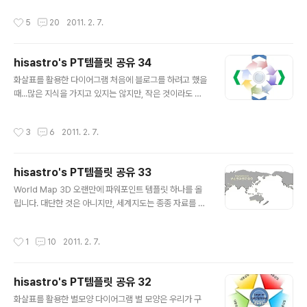
란 것!!! 세상이 어지럽고 왜곡된 이기와 소유욕으로 어려움
있는 느낌입니다. ^^ 저 혼자의 생각이겠지만, 그래도 제가
작성시간
5
20
2011. 2. 7.
이 가중되고 있지만, 이렇게 ..
만들어 올리는 템플릿을 기다리고 계신 분들이 있지 않을
까.. 혼자 상상을 하면서 기쁜 마음으로 또 하나의 템플릿을
올립니다. 다이어그램으로 이렇게 저렇게 응용하여 활용하
hisastro's PT템플릿 공유 34
실 수 있지 않을까 생각합니다. 템플릿의 모양은 아래 이미
글 내용
지와 같습니다. 3차원 입체 형태로 만들려다가 가장 깔끔
화살표를 활용한 다이어그램 처음에 블로그를 하려고 했을
하니 이런 형태가 제안서를 만들어 응용하기에도 알맞겠다
때...많은 지식을 가지고 있지는 않지만, 작은 것이라도 함
싶어 이정도에서 마무리를 지었습니다. 제안서를 만드시는
께 하겠다는 마음으로 직접 만드는 템플릿들을 공유하고
데 조금이라도 도움이 되는 자료이길 기대하겠습니다. 고
그 나름의 방법들에 대해서 공유하고자 했었습니다. 그런
작성시간
3
6
2011. 2. 7.
맙습니다. (_ _) 상업용이 아니..
데, 생각을 해보니... 의도한 그것만큼 블로그를 만들어가지
는 못했다는 생각이 듭니다. 하지만, 오히려 가볍게 생각하
려고 합니다. 또 다시 파워포인트 템플릿 하나를 올립니다.
hisastro's PT템플릿 공유 33
아래 이미지와 같은 다이어그램입니다. 유사한 형태의 템
글 내용
플릿이 많을 것이고, 저또한 그러한 눈 동냥을 발판으로 만
World Map 3D 오랜만에 파워포인트 템플릿 하나를 올
든 것이니 꼭 제가 만든 것이라고 할 수는 없을 수 있습니
립니다. 대단한 것은 아니지만, 세계지도는 종종 자료를 만
다. 함께 만든거죠... 인터넷의 이름 모를 많은 사람들의 그
들 때 쓰이는 용도가 있으리라 생각합니다. 아무쪼록 멋진
것을 통해서... ^^ 대단한 것은 아니지만, 어느 분께는 작지
제안서를 만드시는데 도움이 되셨으면 좋겠습니다. (_ _)
작성시간
1
10
2011. 2. 7.
만 쓰이는 용도가 있으리..
상업용이 아니라면 마음껏 사용하셔도 좋습니다. 그렇지
만, 따뜻한 댓글(또는 트랙백).. 남겨주시길... ^^ 템플릿의
배포는 원칙적으로 이곳 블로그에서만 하도록 하겠습니다.
hisastro's PT템플릿 공유 32
물론 hisastro's 템플릿의 주소를 링크로 알려주신다면,
글 내용
소통 차원으로 감사히 생각하겠습니다.변형된 형태로 수정
화살표를 활용한 별모양 다이어그램 별 모양은 우리가 구