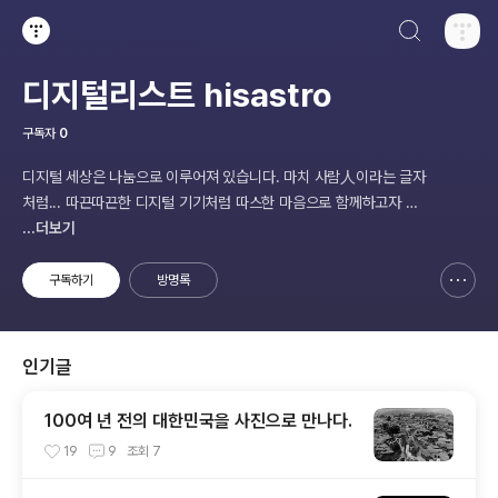
검색하기
티스토리
디지털리스트 hisastro
구독자
0
디지털 세상은 나눔으로 이루어져 있습니다. 마치 사람人이라는 글자
처럼... 따끈따끈한 디지털 기기처럼 따스한 마음으로 함께하고자 합
니다.
...더보기
구독하기
방명록
신고하기 레이어
열기
인기글
100여 년 전의 대한민국을 사진으로 만나다.
19
9
조회
7