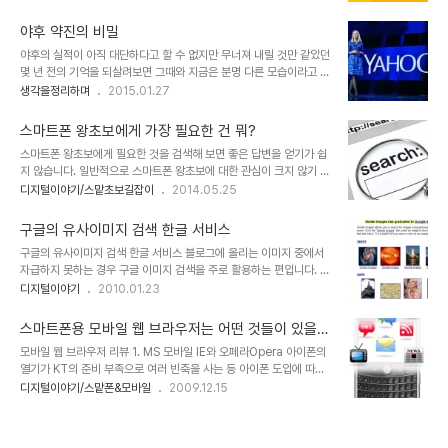
격을 사전에 막기 위해 그 구글 내부의 어떤 내용도 MS가 알지 못하도
에 따라 적용할 수 있는 것이긴 합니다만, 빙(Bing)은 기본적으로 배
록 조심한다는 그 내용은 마치 비밀첩보 영화를 떠올리게 만들었습니
경화면이 거의 매일 업..
야후 약진의 비밀
다. 그런데, 이제는 전세(?)가 역전되어 2014년 기준 기업 시가총액
야후의 실적이 아직 대단하다고 할 수 없지만 무너져 내릴 것만 같았던
규모는 구글이 MS 보다 두배에 가까울 정도입니다. 살펴보니 현재의
몇 년 전의 기억을 되살려보면 그때와 지금은 분명 다른 모습이라고 할
차이가 발생한 건 모바일로 전환된 시기에서 일어났음을 알 수 있는
수 있습니다. 물론 가야할 길이 아직 첩첩산중이라고 할 수 있지만 말
생각을정리하며
2015.01.27
데... 기 바탕은 다른 무엇보다 구글에겐 검색엔진이라는 무기가 있었
이죠. 그럼에도 최근 파이어폭스와의 제휴 등에 따라 검색엔진의 시장
다는 사실입니다. 실제 이에 대한 중요성을 MS도 인식하게 되었고
점유율이 상승하고 있음은 야후입장에서 고무적인 일이 아닐 수 없습
2008년 인수한 파워서치..
스마트폰 왕초보에게 가장 필요한 건 뭐?
니다. 하지만 이러한 외형적이고 사업적인 면에서 어떤 변화가 이루어
스마트폰 왕초보에게 필요한 것을 검색해 보면 좋은 답변을 얻기가 쉽
진 것으로만 보기엔 부족한 감이 없지 않습니다. 제 생각에 야후가 현
지 않습니다. 일반적으로 스마트폰 왕초보에 대한 관심이 크지 않기 때
재와 같은 반전(?)의 기회를 노릴 수 있었던데에는 리더로 참여한 마리
문이기도 하지만 결론적으로 스마트폰 왕초보지만 왕초보라도 할 수
디지털이야기/스맡초보길잡이
2014.05.25
사 마이어의 선택이 중요한 요소였다고 봅니다. 이미지 출처:
있는 최소한의 노력이나마라도 하는 경우가 많지 않아서라는 것이 보
nativemobile.com 그 선택은 사람에 대한 믿음이었습니다.비즈니
다 적절한 분석일겁니다. 이미지 출처: www.steps-to-make-
스 인사이더에서 출간된 “Mariss..
구글의 유사이미지 검색 한글 서비스
your-own-website.com 스마트폰 왕초보 분들이라도 스마트폰
구글의 유사이미지 검색 한글 서비스 블로그에 올리는 이미지 중에서
왕초보를 벗어날 수 있는 가장 빠른 방법은 가지고 논다는 생각으로 이
자급하지 못하는 경우 구글 이미지 검색을 주로 활용하는 편입니다. 그
것 저것 만저보다가 모르는 것을 발견했을 때 검색을 하는 겁니다. 이
런데, 오늘 우연히 구글 이미지 검색을 하다보니, 보이지 않던 검색 메
디지털이야기
2010.01.23
는 얼마 전 포스트 "스마트폰 왕초보를 벗어나고 싶다면 이것만은
뉴가 보였습니다. 언제부터 이 메뉴가 추가되었는지 정확히 알 수 없으
꼭!!"에서도 언급한 바 있는데, 이번 포스트에서는 이를 좀 더 이야기
나, 몇일 전까지만 해도 보질 못한 것 같은데... 물론, 내가 보질 못한
하려고 합니다. 최근 스마트폰 왕..
스마트폰용 모바일 웹 브라우저는 어떤 것들이 있을
것일 수 있고, 이미 알고 있는 분들도 많으실 테지만... -.-; 작년 봄이
까?
모바일 웹 브라우저 리뷰 1. MS 모바일 IE와 오페라Opera 아이폰의
었을까요? 구글랩에서 실험하고 있는 서비스 중 "Similar Image
열기가 KT의 준비 부족으로 여러 빈축을 사는 등 아이폰 도입에 따른
Search"라는 것을 알게 되었고, 이거 한글로 언제 서비스가 되나 했
관심 만큼 그 불협화음도 적지 않았던 것 같습니다. 하지만, 아이폰에
디지털이야기/스맡폰&모바일
2009.12.15
는데... ▲ Google similar-images labs 아직 전체적으로 적용
기다리며 극적으로 맞이하게 된 매니아층의 아이폰에 대한 사랑은 식
것은 아닌 듯 싶구요. 일부 검색어와 일부 이미지에만 메뉴가..
을 줄 모르는 듯 합니다. 그리고 이제 그 열기는 여타의 나라들에서 그
랬듯이 서서히 우리나라도 스마트폰의 대중화라는 방향으로 이어지고