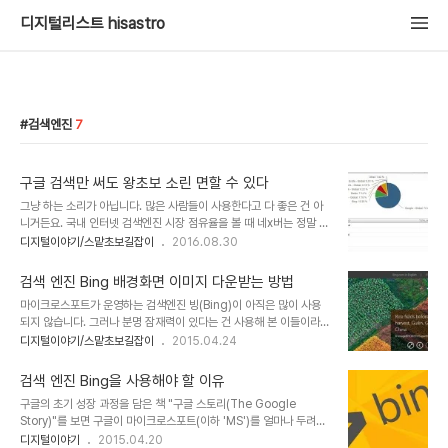
디지털리스트 hisastro
검색엔진
7
구글 검색만 써도 왕초보 소린 면할 수 있다
그냥 하는 소리가 아닙니다. 많은 사람들이 사용한다고 다 좋은 건 아
니거든요. 국내 인터넷 검색엔진 시장 점유율을 볼 때 네x버는 정말 네
버 할 정돕니다. 하지만 아는 이들은 다 아는 사실인데, 검색 품질이 좋
디지털이야기/스맡초보길잡이
2016.08.30
으냐... 것도 아닙니다. 헐뜯고자 쓰는 글이 아니기에 톤을 달리해 말씀
드리면, 말 그대롭니다. 만일 스스로 디지털에 익숙하지 않지만 좀 잘
검색 엔진 Bing 배경화면 이미지 다운받는 방법
쓰고 싶다는 생각을 하신다면 검색을 잘 활용하시란 말씀을 먼저 드립
마이크로스포트가 운영하는 검색엔진 빙(Bing)이 아직은 많이 사용
니다. 그 자세한 내용은 아래 링크에 남겨 두었습니다. 스마트폰 왕초
되지 않습니다. 그러나 분명 잠재력이 있다는 건 사용해 본 이들이라면
보를 벗어나고 싶다면 이것만은 꼭!! 검색 활용을 잘 하기 위해서는 어
한번쯤 했을 거라 생각합니다. 많은 부분 구글의 영향이었겠지만, 어떤
디지털이야기/스맡초보길잡이
2015.04.24
디서 검색해야 하는지의 결정... 과 그에 따른 습관이 아주 중요합니다.
면에서는 구글 보다 낫다는 느낌이 그냥 드는 건 아니라고 봅니다. 아
마치 좋은 요리를 하기 위해 적절한 도구가 필요한 것처럼 말이죠. 그
직 사용해 보질 않으신 분들이라면 검색엔진으로 빙(bing.com)을
인터넷 검색을 ..
검색 엔진 Bing을 사용해야 할 이유
병행하여 사용해 보시길 권합니다. 구글스러우면서 어딘가 좀 더 낫다
구글의 초기 성장 과정을 담은 책 "구글 스토리(The Google
고 생각되는 것이 있을 겁니다. 어쨌건 검색엔진으로 빙을 사용하려고
Story)"를 보면 구글이 마이크로스포트(이하 'MS')를 얼마나 두려워
bing.com에 접속해 보면 기존의 검색 엔진들과는 뭔가 다른 점이 눈
했는지 알 수 있는 대목이 나옵니다. 혹시 있을지 모를 MS로부터의 공
디지털이야기
2015.04.20
에 띕니다. 바로 멋진 배경화면인데요... 구글의 경우도 크롬에서 설정