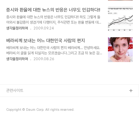
도 하고 감을 잡기도 합니다. 그러나 그 측량을 위한 기준은 순수하지
살짝 아쉬움이 남습니다. 어쩌면 글 발행이 영화 개봉 전후로 하였다면
만, 이를 활용한 계산을 통해 만들어지는 사안들을 보다 보면 그 과정
좀더 많은 분들과의 공감이 ..
증시와 환율에 대한 뉴스의 반응은 너무도 민감하다!!
에 시작과 끝은 온데 간데 없고, 단지 숫자만 남아 사람들의 눈을 현혹
증시와 환율에 대한 뉴스의 반응은 너무도 민감하다!! 하도 그렇게 들
시켜 유혹하는 듯 합니다. 언젠가 뉴스 기사 중 "인구재앙"이란 것이
어와서 불감증이 생겼기에 다행이지, 주식관련 또는 환율 변동에 대하
있었습니다. 논란거리이기도 했지요. 2012년엔 어떻고 2050년엔
여 뉴스에서 나오는 소리를 듣다 보면 정말 천당 지옥을 왔다 갔다 하
생각을정리하며
2009.09.24
어떻고 하면서 인구감소와 노령화의 문제를 거론하고 있었습니다.-그
는 듯한 느낌을 받곤 합니다. 물론 전문가들의 소견이고 그럴 듯한 논
의도가 경고를 하고 있는 것이긴 하겠지만- 과연 2012년엔 그리고
리를 뒷받침하고는 있겠지만, 시세 변동에 따른 해석과 원인 분석에 관
2050년에는 정말로 그..
베라씨께 보내는 어느 대한민국 사람의 편지
한 내용들을 들어보면 꿈보다 해몽이란 말이 적격이라는 생각을 하게
베라씨께 보내는 어느 대한민국 사람의 편지 베라씨께... 안녕하세요.
됩니다. 저는 주식에 대하여 관심이 없기 때문에 주식에 대한 뉴스를
베라씨.이 글을 읽게 되실지는 모르겠습니다.그리고 조금 뒤 늦은 감은
들어도 그리 신경이 쓰이지 않습니다. 하지만 만일 주식에 투자를 했었
있지만, 이제 어느정도 베라씨의 책에 대한 논란이 정리가 되어가는 시
생각을정리하며
2009.08.26
더라고 한다면... 분명 저의 반응은 달라질 것이 분명합니다. 뉴스에서
점에서 이제는 베라씨의 마음에 대한 정리가 필요하고 주위에서 하는
정말이지 그렇게도 호들갑을 떠는데, 앞으로의 동향이 어떻게 될지 모
어떤 다독거림이라고 해야할 까요? 그런 조언의 차원과 대한민국을 좀
르는 나약한 한사람으로써 뉴스에사 ..
더 이해를 구하는 마음으로 글을 씁니다. 베라씨에 대한 생각은...솔직
히 미수다에 출여하는 모습을 보면서 그저 독일에서 온 아가씨 정도로
만 생각했고, 한국인 남자를 애인으로 두고 있다는 사실에 아~ 그랬구
나 정도... 그러니까 단순히 TV매체에 나오는 일상적인 모습으로만 기
관련사이트
억하고 있었다는 점을 말씀드리고 싶습니다. 사진출처:
http://lks1702s.egloos.co..
Copyright © Daum Corp. All rights reserved.