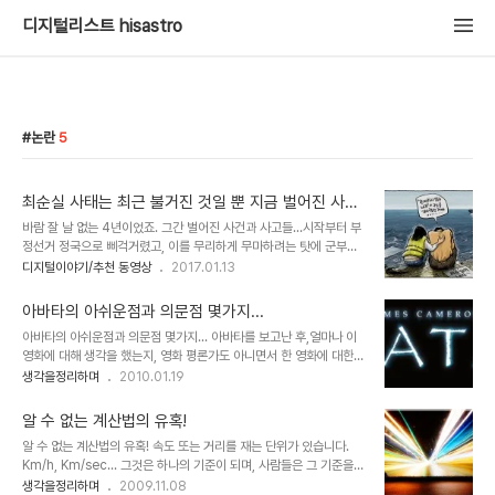
디지털리스트 hisastro
논란
5
최순실 사태는 최근 불거진 것일 뿐 지금 벌어진 사건
이 아니야
바람 잘 날 없는 4년이었죠. 그간 벌어진 사건과 사고들...시작부터 부
정선거 정국으로 삐걱거렸고, 이를 무리하게 무마하려는 탓에 군부독
재 시절에서나 있을 법한 간첩조작도 적지 않았음이 드러났었구요. 그
디지털이야기/추천 동영상
2017.01.13
리고,청와대 대변인의 미국발 성추행 사건, NLL 대화록 논란, 경주 마
우나 리조트 붕괴사고, 세월호 참사, 교학사 교과서 문제, 심심찮게 들
아바타의 아쉬운점과 의문점 몇가지...
려왔던 철도 및 의료 민영화, 정윤회 국정개입 파동, 개인정보 유출 및
아바타의 아쉬운점과 의문점 몇가지... 아바타를 보고난 후,얼마나 이
사찰 논란, 통합진보당 해산, 계속되는 인사 참사, 성완종 리스트, 국정
영화에 대해 생각을 했는지, 영화 평론가도 아니면서 한 영화에 대한
원 해킹 프로그램과 직원 자살, 메르스 사태, 노동문제, 개성공단 폐쇄,
포스트를 몇차례에 걸쳐 발행을 하게되네요. 이번이 벌써 4번째 입니
생각을정리하며
2010.01.19
경주 지진, 사드 배치 논란, 물대포 난사로 인한 백남기 농민 사망 사
다. 물론 연관성있는 글로 따지면 5번째이기도 합니다. 참 많이도 썼
건, 일본군 위안부 협상, 한일 군사정보포괄보호협정, 테러방지법 논
군요. ^^ 사실 아바타에 대한 글에 있어서는 "아바타, 생각의 분화를
란, 이어지는 비..
알 수 없는 계산법의 유혹!
일으키는 마법!"이란 제목으로 썼던 세번째 글이 이곳 블로그에서 발
알 수 없는 계산법의 유혹! 속도 또는 거리를 재는 단위가 있습니다.
행했던 글들중 그 중심이라고 할 수 있습니다. 그런데, 많은 생각을 하
Km/h, Km/sec... 그것은 하나의 기준이 되며, 사람들은 그 기준을
고 스스로 그만큼 심혈을 기울여 쓴 만큼, 많은 분들과 아바타에 대한
근거로하여 거리와 속도를 계산하고 그 산정된 결과로서 이해를 하기
생각을정리하며
2009.11.08
생각을 나누고자 했던 기대와는 달리 그러하지 못한 부분에 있어서는