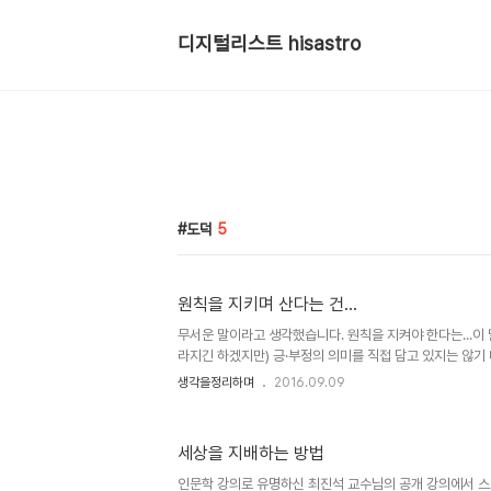
디지털리스트 hisastro
도덕
5
원칙을 지키며 산다는 건...
무서운 말이라고 생각했습니다. 원칙을 지켜야 한다는...이 
라지긴 하겠지만) 긍·부정의 의미를 직접 담고 있지는 않기
할 수 있습니다. 마치 염력이나 관심법과 같은 고차원적 능
생각을정리하며
2016.09.09
다보면서 제가 생각하고 있는 그게 무엇인지 보았다면 모를
알지 못한다는 건 함정~). 이렇게 말할 수 있을 것 같습니다
져야 한다는 것과 일맥상통하는 얘기라고 말이죠. 어떤 면
세상을 지배하는 방법
다거나 일관성을 가져야 한다는 얘기 자체로 이성을 지닌 
것으로 인식하게 되죠. 제가 "원칙을 지켜야 한다"는 말이 
인문학 강의로 유명하신 최진석 교수님의 공개 강의에서 스