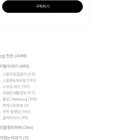
구독하기
log 칸칸
(2088)
지털이야기
(885)
스맡초보길잡이
(63)
스맡폰&모바일
(242)
소프트.하드
(101)
유용한생활정보
(97)
블로그Weblog
(108)
팟캐스트방송
(6)
추천 동영상
(146)
음악이야기
(48)
각을정리하며
(366)
가엮는이야기
(11)