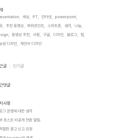
ag
esentation,
세상,
PT,
인터넷,
powerpoint,
유,
추천 동영상,
파워포인트,
스마트폰,
생각,
나눔,
sign,
동영상 추천,
사람,
구글,
디자인,
블로그,
힘,
능성 디자인,
제안서 디자인,
근글
인기글
근댓글
지사항
로그 운영에 대한 생각
부 포스트 비공개 전환 알림.
적절한 광고 신고 요청
별과 hisastro의 관계