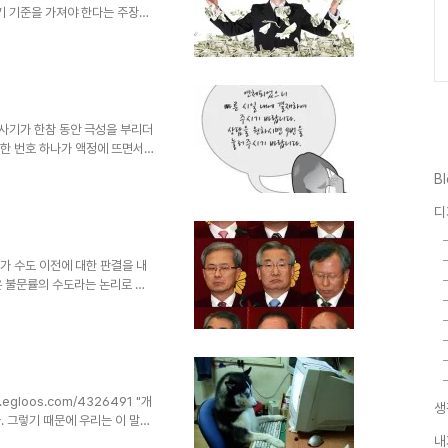
자기 기준을 가져야 한다는 주장이
문에 말씀 한마디 한마디가 상당
에 대한 접점은 멀어지는 기분이
러니까 본 포스트는 그것에 대해
눴으면 하는 바램으로 남기는 글
; 최진석 교수님께서 하신 말씀은
그 기준을 누구나 갖기란 어려운
화 사기가 한참 동안 극성을 부리더
이상한 번호 하나가 액정에 뜨면서
"를 하기도 전에 다음과 같은 여
B
내에 결제하여 주시기 바랍니다.
 그냥 전화를 끊었습니다. 그런
디
"~으니 빠른 시간 내"부터 녹음
퍼도 너무 어설프다는 생각이 들었
합니다. 더구나 저..
소가 수도 이전에 대한 판결을 내
은 불문률의 수도라는 논리로 수
대로 노무현 대통령 탄핵에 대한
을 한 사안들도 있습니다. 그러니
0월 29일) 방송법 및 신문법에 대
.. 이에 대하여 많은 사람들의
 역설적이지만 저는 헌법 재판소
앞으로도 기대하지..
egloos.com/4326491 "개
생
. 그렇기 때문에 우리는 이 말을
 개처럼 벌어서 정승처럼 쓴다는
내