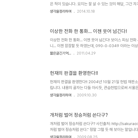
은 적이 있습니다. 요지는 잘 살 수 있는 것의 해답, 그건 
었습니다. 워낙 달변가시고 그 이상의 지식을 갖추셨기 때
생각을정리하며
2014.10.18
히 설득력 있게 느껴졌지만, 이내 시간이 흐를수록 그 생각
었습니다. 그래서 왜 그랬을까??를 생각해 보았습니다. 그
나름 생각한 이유를 정리하고, 어느 분들이라도 생각을 나
이상한 전화 한 통화... 이젠 웃어 넘긴다!
입니다. 뭐~ 그렇지 않은 글이 어디 있겠습니까마는... ^^
공감하기에 충분하다는 것을 부인할 수 없습니다. 문제는 
이상한 전화 한 통화... 이젠 웃어 넘긴다! 보이스 피싱 전
구..
니... 이젠 잠잠할 듯 하였는데, 090-0-0349 이라는 
휴대전화 벨이 울립니다. 전화를 받자 마자 내가 "여보세요
짧은글긴기억...
2011.04.29
자의 음성이 들립니다. 00카드가 연체되었으니 빠른 시간 
상담직원을 원하시면 9번을 눌러주세요 하지만 씨~익 웃고
데 녹음된 내용을 -통화녹음 어플의 버그로 앞 부분은 잘려 
헌재의 판결을 환영한다!!
이 되었지만,- 다시 들으니 발음도 영~ 시원찮고... 어설
습니다.상담직원이라는 부분에서는 삼성지원이라고 들리기도 
헌재의 판결을 환영한다!! 2004년 10월 21일 헌법 재판
립니다. 내용의 골자는 다들 아시듯, 관습헌법으로써 서울
도 이전을 하면 안된다는 판결이었습니다. 물론, 이와는 반
생각을정리하며
2009.10.30
판결과 같이 논리는 같지만 반대 -약간은 애매한- 의 결정
까... "뭐뭐 지만, 머머는 아니다" 식의... 어제(2009년 1
한 헌법 재판소의 판결이 있었습니다. 변함없는 형식의 판결.
개처럼 벌어 정승처럼 쓴다구?
의견들이 있고 다양한 풍자가 이어지고 있습니다. 그런데,
의 판결을 환영합니다. 그 결정을 잘했다는 얘기가 아니라 
개처럼 벌어 정승처럼 쓴다구? 사진출처: http://sakuraoi.
처럼 벌어 정승처럼 쓴다." 정말 그럴 듯 해 보이는 말입니다
흔히 들어도 곧 수긍했고 또 그렇게 하고 있는지 모릅니다.
생각을정리하며
2009.08.25