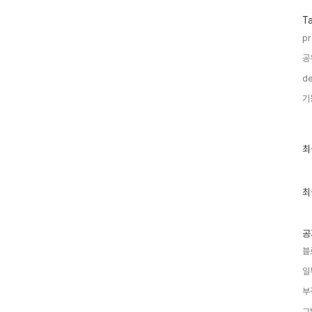
T
pr
공
de
기
최
최
근
글
과
인
최
기
글
공
블
일
부
그