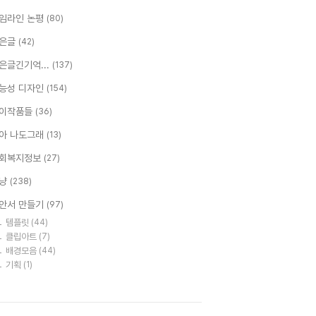
임라인 논평
(80)
은글
(42)
은글긴기억...
(137)
능성 디자인
(154)
이작품들
(36)
아 나도그래
(13)
회복지정보
(27)
냥
(238)
안서 만들기
(97)
템플릿
(44)
클립아트
(7)
배경모음
(44)
기획
(1)