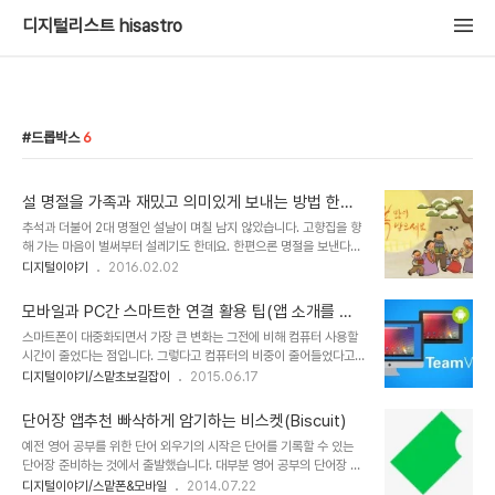
디지털리스트 hisastro
드롭박스
6
설 명절을 가족과 재밌고 의미있게 보내는 방법 한가
지
추석과 더불어 2대 명절인 설날이 며칠 남지 않았습니다. 고향집을 향
해 가는 마음이 벌써부터 설레기도 한데요. 한편으론 명절을 보낸다는
것이 관성적이기도 하여 주어진 연휴의 성격에 맞게 그저 생각 없이 따
디지털이야기
2016.02.02
르는 것이 보통 하는 모습들이 아닌가 싶기도 합니다. 실제로 명절이
연휴라곤 하지만 별생각 없이 왔다 갔다 하고 보면 피로가 자연스레 쌓
모바일과 PC간 스마트한 연결 활용 팁(앱 소개를 중
이기도 하죠. 그래서 어른이 된 후에는(?) 저 역시 '명절'하면 왠지 사
심으로)
스마트폰이 대중화되면서 가장 큰 변화는 그전에 비해 컴퓨터 사용할
람 노릇하기 쉽지 않다는 생각이 들었던 적도 있었습니다. 뭐~ 가족들
시간이 줄었다는 점입니다. 그렇다고 컴퓨터의 비중이 줄어들었다고
과 오랜만에 함께하는 것만으로도 즐거운 일이긴 합니다만, 한편으로
할 수는 없습니다. 이전에도 포스팅을 통해 말씀드렸지만... 모바일이
디지털이야기/스맡초보길잡이
2015.06.17
주변 친지들 뵙고 인사드리는 시간도 만만찮을 수 있고, 또 어떤 경우
라는 것이 결코 화면의 크기를 말하는 것은 아니어도 현존하는 모바일
는 고향집에 갔다가 돌아오는 시간을 빼고 나면 남는 것도 별로 없죠.
이라는 것이 -아직까지는 기술적 한계(?)에 의해- 화면 크기로 규정지
이처럼 생각되는 분들에게 명..
단어장 앱추천 빠삭하게 암기하는 비스켓(Biscuit)
어지는 것을 부인할 수는 없는 상황이고, 작업의 불편함을 초래하게 만
예전 영어 공부를 위한 단어 외우기의 시작은 단어를 기록할 수 있는
들죠. 가상과 증강으로 대변되는 모바일 시대 이 부분에서 주의할 것은
단어장 준비하는 것에서 출발했습니다. 대부분 영어 공부의 단어장 만
단순히 모바일과 PC가 서로 단절된 상태로 작업하는 것만을 생각할
들기는 아래 이미지와 같았을 겁니다. 이미지 출처: 공부의 신
디지털이야기/스맡폰&모바일
2014.07.22
수 있다는 점입니다. 이번 포스팅의 주제이자 소재이기도 한데요. ^^