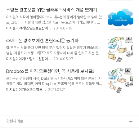
gongsin.com 그런데, 공신닷컴 강성태 대표가 지금도 추천하는 단
스마트폰에서 무언가 메모를 했거나 사진을 찍었을 때 이를 다른 기
어장 만드는 법을 보면 참 좋은 방법이란 생각을 하게 됩니다. 이미지
기.. 특히 데스크탑 등의 PC로 바로 ..
스맡폰 왕초보를 위한 클라우드서비스 개념 뽀개기
출처: 공부의 신 gongsin.com 하지만, 지금은 스마트 시대입니다.
디지털의 시작이 영어권이다 보니 대부분의 용어가 영어일 수 밖에 없
스마트폰 앱 하나면 공신에서 말하는 단어장을 만들 필요도 없고, 단어
고, 그것이 디지털에 대한 접근을 가로막는 요인이 되기도 합니다. 스
암기 역시 효과적으로 해결할 수 있습니다. 지금 소개해 드리는 앱을
마트폰 왕초보인 경우라면 더더욱 그렇습니다. 매번 노파심에 말씀드
디지털이야기/스맡초보길잡이
2014.07.16
활용하면 정말로 영어 단어를 외우는데 아주 큰 도움이 될 겁니다. 물
립니다만, 스마트폰 왕초보라는 말에 오해는 없으셨으면 합니다. ^^;
론 어떤 가벼운 마음이라도 외우겠다는 의지는 있어야 겠지요? 참고
클라우드서비스(Cloud Service)라는 것이 보편화된지도 꽤 오랜
로, 앱은 기본적으로 무료이고,..
스마트폰 왕초보에겐 혼란스러운 동기화
시간이 흐른 것 같습니다. 하지만 일반적으로 대부분의 사람들이 그 개
잘 모르는 것을 듣다 보면 당췌 무슨 말인지 답답한 경우가 많습니다.
념을 명확하게 이해했는지는 별개의 문제입니다. 디지털 IT에 조금이
병원, 자동차가 보통 그렇죠? 저도 자동차에 대해 좀 알려고 하는 편인
라도 관심이 있는 분들이라면 대부분 알고 있을 내용일테지만, 그렇지
데... 정비소에 가서 기사분과 이야기를 나누다 보면 무슨 말인지 도통
디지털이야기/스맡초보길잡이
2014.05.27
않은 경우라면 좀 막연하게 알랑말랑 한 정도이지 않을까요? 이미지
알아들을 수 없어 표정을 읽으면서 감으로 판단할 때가 적지 않습니다.
출처: hookflash.com 용어의 이해 클라우드서비스라는 것도 디지
병원은 말할 것도 없죠. 아마 스마트폰 왕초보 분들이 스마트폰 관련
털 용어입니다. 그런데, 클라우드..
Dropbox를 아직 모르셨다면, 꼭 사용해 보시길!!
또는 디지털 IT 용어를 접할 때도 같을 겁니다. 얼마 전 어느 분과 대화
클라우딩 컴퓨팅의 시작, Data 웹 동기화서비스 이미 많은 분들이 사
를 나누다가 동기화에 대해 말씀을 나눈적이 있는데... 정리를 해야겠
용하고 계실 테지만, 아직 Dropbox(드롭박스)를 모르는 분들도 적지
다는 생각이 들었습니다. 동기화, 네트워크 연결, 미러링, 원격제어 등
않으리라는 판단과 이러한 또다른 포스팅을 통해 더 많은 분들이 드롭
디지털이야기/소프트.하드
2011.01.21
등 스마트폰 왕초보 분들이라면 이해가 쉽지 않은 사항입니다. 하지만
박스를 활용할 수 있는 기회를 제공한다는 측면으로 몇가지 첨언을 포
조금만 관심있게 살펴보면 어렵지 않게 알 수 있습니다. 먼저 동기화..
함하여 Dropbox를 알리고자 합니다. 또한 스스로의 개념에 대한 정
동기화란 무엇..
립과 새로운 아이디어 도출을 위한 정리를 한번 더 하자는 취지도 있습
니다. -물론, 함께 언급하는 N드라이브 등과 같은 유사 서비스들을 이
글을 보시는 분들께서 다각적으로 사용하는 발전적 활용의 융합도 기
대합니다.- 처음 드롭박스를 접했을 땐 네이버의 N드라이브와 개념상
관련사이트
혼란을 느꼈습니다. 그러나 Dropbox가 N드라이브와 같은 유사한 면
은 있지만, 분명한 차이가 ..