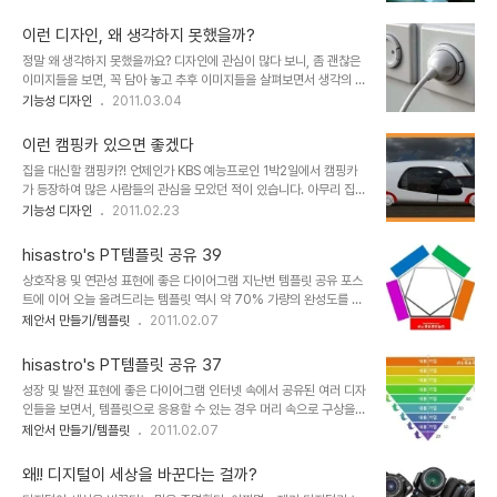
다는 것을 느낀 개그맨 이경규 씨가 마지막 대사로 말을 합니다. 아내
www.commentsyard.com 언젠가 기분 전환을 위한 방법을 포스
를 위해 집안일을 도와주는 것도 남자가 지녀야 할 자격 중 하나라고...
팅했던 적이 있었는데, 저의 생각에 공감하신다면 어느 정도..
이런 디자인, 왜 생각하지 못했을까?
근데, 요즘 그 말이 적잖이 와 닿습니다. 들리는 바에 의하면 맞벌이하
정말 왜 생각하지 못했을까요? 디자인에 관심이 많다 보니, 좀 괜찮은
는 경우도 대부분 집안일은 여자가 맡는다고 합니다. 물론 예전에 비하
이미지들을 보면, 꼭 담아 놓고 추후 이미지들을 살펴보면서 생각의 범
면 많이 변했다고는 하지만, 아직은 좀 그런 것 같습니다. 그런데, 아이
위를 넓히고 또 참고하는 용도로 아주 요긴하게 활용하곤 합니다. 여러
기능성 디자인
2011.03.04
러니하게도 결혼 전 대부분 남자들은 무엇이든 다 잘해줄 것처럼 예비
곳들에서 이러한 정말 멋지고 실용적이면서 그야말로 혁신적인 컨셉
아내에게 말합니다. 그러나 정작 결혼 후 모습은 다들 약속이라도 한
디자인들을 보게 될때면... 때론 정말 이런 디자인은 언제고 충분히 생
듯 결혼 전 얘기와는..
이런 캠핑카 있으면 좋겠다
각할 수도 있는 것들이었을 텐데 왜 이제야 생각하게 되었을까?라는
집을 대신할 캠핑카?! 언제인가 KBS 예능프로인 1박2일에서 캠핑카
의아함을 갖게 될때가 한 두번이 아닙니다. ▲ 디자인은 생각의 빛을
가 등장하여 많은 사람들의 관심을 모았던 적이 있습니다. 아무리 집에
더욱 밝혀줍니다. 그렇기 때문에 더욱 작은 생각들 하나라도 그냥 지나
만 있기를 좋아하는 사람이라도 캠핑카가 있다면, 어딘가 떠나고 싶다
기능성 디자인
2011.02.23
치지 말자고 생각합니다. 그리고 그렇게 생각의 확장을 통해 좀 더 넓
는 마음이 동하지 않을까 합니다. 예전 같지는 않다고 하지만, 아직도
은 상상의 나래를 펼쳐 최종적으로 이를 현실화 할 수 있는 계기를 만
많이 왜곡되어 있는 부동산을 바라보는 사람들의 생각도 많이 변화할
들수 있도록 해야한다는 생각입니다..
hisastro's PT템플릿 공유 39
듯 하기도 하구요. 서양의 경우에는 많이 보편화되었다지만, 국내의 경
상호작용 및 연관성 표현에 좋은 다이어그램 지난번 템플릿 공유 포스
우는 최근 캠핑카에 대한 관심이 증대되어 모임도 생기고, 자동차 캠핑
트에 이어 오늘 올려드리는 템플릿 역시 약 70% 가량의 완성도를 갖
을 즐길 수 있는 장소들도 몇몇 곳에 조성되고 있으며, 최근 들어 자동
춘 형태입니다. 각각의 도형 속성 -전체를 그룹으로 묶었을 경우는 개
제안서 만들기/템플릿
2011.02.07
차 캠핑과 관련한 대회들이 개최되고 있다는 소식들을 가끔 접하긴 해
체 속성에서- 에서 3차원 편집 기능을 활용하여 이렇게 저렇게 변 추
도... 고가의 차량 가격이며, 유지비용 등등.. 아직은 좀 사치스럽게 느
후 제가 이 다이어그램을 활용하여 제안서로 만들게 된다면 저 나름대
껴지는 것 역시 사실입니다. ..
hisastro's PT템플릿 공유 37
로 완성한 모습의 템플릿을 다시 공유하게 되겠지만, 혹 공유해드린 템
성장 및 발전 표현에 좋은 다이어그램 인터넷 속에서 공유된 여러 디자
플릿을 통해 더 새롭고 멋진 다이어그램을 만셨다면, 부디 좋으신 마음
인들을 보면서, 템플릿으로 응용할 수 있는 경우 머리 속으로 구상을
으로 다시 다른 분들과 공유를 하실 수 있다면 정말로 좋겠습니다. 제
하곤 합니다. 많은 템플릿들이 그렇게 만들어졌고, 그 순환의 연속으로
제안서 만들기/템플릿
2011.02.07
생각인데요, 세상이 어지럽고 힘든 이유는 단절을 원하는 악의 헤게모
또다시 공유하고자 포스팅으로써 멋진 제안서 만들기 hisastro's PT
니가 근원적 원인 아닌가 생각합니다. 그래서 이기적인 생각이 발현되
템플릿 37번째 공유를 합니다. 때론 어느 분의 경우 출처도 밝히지 않
고 그것이 반복적으로 파생되면서 연쇄 ..
왜!! 디지털이 세상을 바꾼다는 걸까?
은 채 제가 블로그에 올린 글과 내용을 고스란히 가져가시는 경우도 몇