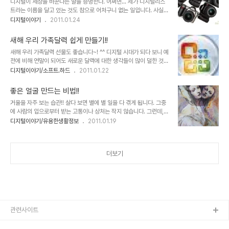
디지털이 세상을 바꾼다는 말을 증명한다. 어쩌면... 제가 디지털리스
번인가 우연히 보게 되었습니다. 마음이 좋지는 않았지만, 그래도 그냥
트라는 이름을 달고 있는 것도 참으로 어처구니 없는 일입니다. 사실,
좋은 마음으로 도움이 되셨으려니... 하는 마음을 갖기도 합니다. 하지
그렇게 디지털적이지도 않은데 이런 이름을... -.-; 변명을 하자면, 그
디지털이야기
2011.01.24
만, 이런 분들로 인해 오픈소스의 순수함과 사회적 변화에 흠집이 되고
의미가 좋았기 때문입니다. 또한 스스로도 잘은 모르겠지만, 단지 그렇
상처가 되지 않을까 걱정 스럽기도 합니다. 그러나 또 한편으론 그러한
게 되고 싶다는 생각도 컸던 것 같습니다. 그러나 또 한편으론 부족하
분들도 몰라서 그..
새해 우리 가족달력 쉽게 만들기!!
지만, 일반적 수준 보다는 디지털 적인 면이 없지도 않다는 것에 스스
새해 우리 가족달력 선물도 좋습니다~! ^^ 디지털 시대가 되다 보니 예
로 만족하고, 그렇게 생각하기 때문이기도 합니다. 그리고 궁극적으로
전에 비해 연말이 되어도 새로운 달력에 대한 생각들이 많이 덜한 것은
는 디지털을 근간으로 하는 공유와 나눔에 대한 생각을 전파하고자 하
사실입니다. 하지만, 노무현 대통령 기념 달력이라던지, 무한도전 등
디지털이야기/소프트.하드
2011.01.22
는 의미가 그 모든 바탕에 있기도 합니다. 본 포스트는 그 디지털리스
방송 프로그램을 통해 판매되는 의미가 있는 달력에 대한 관심과 인기
트라는 이름을 달고 있음에 대한 의무감과 그 나름의 개똥철학이나마
는 적지 않아 보입니다. 또한 예전과는 다르게 나만의 달력이랄까요?
디지털을 바라보는 저의 관점을..
좋은 얼굴 만드는 비법!!
색다른 멋과 재미를 가지고 새해 달력을 만들고자 하는 마음들은 과거
거울을 자주 보는 습관!! 살다 보면 별에 별 일을 다 겪게 됩니다. 그중
보다 더하지 않나 생각됩니다. 그래서 요즘은 달력도 맞춤형으로 제작
에 사람의 입으로부터 받는 고통이나 상처는 작지 않습니다. 그런데,
해주는 곳들이 많이 있지요. 하지만 이렇게 별도의 돈을 들이는 것 말
돌이켜 보면 나도 모르는 사이 내가 받았던 그 좋지 않은 행위들을 다
디지털이야기/유용한생활정보
2011.01.19
고 직접 달력을 만들어 가족 친지들에게 작은 선물로 나누어 주는 것도
른 사람에게 했거나, 하고 있을 수도 있습니다. 그리고 그건 어쩌면 연
참 괜찮은 생각이 아닌가 합니다. 그런데, 문제는 달력을 만든다는 것
속성의 올가미 또는 굴레 인지도 모르겠습니다. 좋은 것만 있는 세상이
이 우선 어렵지 않을까 생각을..
라면 나쁜 것을 알 수 없었을 테니 이런 생각도 없었을 겁니다. 물론,
더보기
어떤 철학적 관점이나 이론에서 볼 땐 좋은 것과 나쁜 것의 구분은 없
는 것이거나 상대적인 것에 불과할 수 있습니다. 그렇게 본다면 단지
나쁘다고 말하는 건 무의 할 수 도 있습니다. 얘기가 좀 이상하게 흘러
가네요. 이런 얘기는 이 정도로 하겠습니다. ▲ 마음의 거울과 진실의
눈 글의 주제와 알..
관련사이트