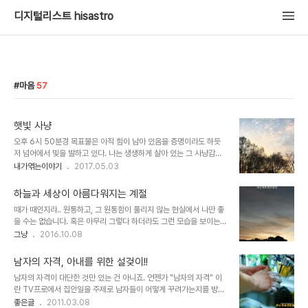
디지털리스트 hisastro
마음
57
햇빛 사냥
오후 6시 50분경 목표물은 아직 힘이 남아 있음을 증명이라도 하듯
저 넘어에서 빛을 발하고 있다. 나는 생생하게 살아 있는 그 사냥감을
잡기 위해 발길을 서두른다. 하지만 가파른 산길을 지나고 있어 생각만
내가엮는이야기
2017.05.03
큼 빠르게 이동하기 어렵다. 그래도 목표물에 다가서기 위해 저 산은
넘어야 한다. 이제 7시 10분이 막 지나고 있다. 더딘 발걸음을 재촉하
하늘과 세상이 아름다워지는 계절
던 나는 잠시 숨고르기를 하고 목표물의 상태를 살피기 위해 자리를 잡
때가 때인지라.. 원통하고, 그 원통함이 풀리지 않는 현실에서 나만 좋
고 섰다. 목표물은 마지막을, 마지막이 아님을 증명이라도 하듯 포효하
을 수는 없습니다. 혹은 아무리 그렇다 하더라도 그런 모습을 보이는
며 붉고 진한 색채를 토해내고 있다. 사냥감을 제대로 잡기 위해서는
게 사람으로서 온전한 모습일 순 없다 생각하기도 하죠. 최순실인가..
그냥
2016.10.08
세부 정보를 파악해야 한다는 판단으로 최대한 당겨 1차 샷을 날린다.
회자되는 이들과 같은 부류들은 어떨런가 몰라도... 하지만 그런 마음
그런데, 멀다. 너무 멀다. 그나마 의미가 없지 않은 결과다. 7시 30분
이 사람다움에서 기인한 것이라 하더라도 한편으로 생각하면 그게 그
을 막 지날 즈음 목..
남자의 자격, 아내를 위한 설겆이!!
렇게 생각하는 모든 이들의 마음을 가라앉게 하는 원인일 수 있음을 고
남자의 자격이 대단한 것만 있는 건 아니죠. 언젠가 "남자의 자격" 이
려하지 않을 수 없습니다. 말하자면 사안은 사안으로 받아들이고 대응
란 TV프로에서 집안일을 주제로 남자들이 어떻게 꾸려가는지를 방영
하되, 이를 이겨낼 힘이 필요하다는 겁니다. 나름의 어려운 상황을 해
한 적이 있습니다. 그 방송 끝 무렵, 직접 집안일을 해본 후 정말 힘들
좋은글
2011.03.08
소하는 출구라고 할까요? 이미지 출처: