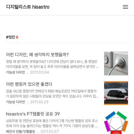
디지털리스트 hisastro
멋진
8
이런 디자인, 왜 생각하지 못했을까?
정말 왜 생각하지 못했을까요? 디자인에 관심이 많다 보니, 좀 괜찮은
이미지들을 보면, 꼭 담아 놓고 추후 이미지들을 살펴보면서 생각의 범
위를 넓히고 또 참고하는 용도로 아주 요긴하게 활용하곤 합니다. 여러
기능성 디자인
2011.03.04
곳들에서 이러한 정말 멋지고 실용적이면서 그야말로 혁신적인 컨셉
디자인들을 보게 될때면... 때론 정말 이런 디자인은 언제고 충분히 생
이런 캠핑카 있으면 좋겠다
각할 수도 있는 것들이었을 텐데 왜 이제야 생각하게 되었을까?라는
집을 대신할 캠핑카?! 언제인가 KBS 예능프로인 1박2일에서 캠핑카
의아함을 갖게 될때가 한 두번이 아닙니다. ▲ 디자인은 생각의 빛을
가 등장하여 많은 사람들의 관심을 모았던 적이 있습니다. 아무리 집에
더욱 밝혀줍니다. 그렇기 때문에 더욱 작은 생각들 하나라도 그냥 지나
만 있기를 좋아하는 사람이라도 캠핑카가 있다면, 어딘가 떠나고 싶다
기능성 디자인
2011.02.23
치지 말자고 생각합니다. 그리고 그렇게 생각의 확장을 통해 좀 더 넓
는 마음이 동하지 않을까 합니다. 예전 같지는 않다고 하지만, 아직도
은 상상의 나래를 펼쳐 최종적으로 이를 현실화 할 수 있는 계기를 만
많이 왜곡되어 있는 부동산을 바라보는 사람들의 생각도 많이 변화할
들수 있도록 해야한다는 생각입니다..
hisastro's PT템플릿 공유 39
듯 하기도 하구요. 서양의 경우에는 많이 보편화되었다지만, 국내의 경
상호작용 및 연관성 표현에 좋은 다이어그램 지난번 템플릿 공유 포스
우는 최근 캠핑카에 대한 관심이 증대되어 모임도 생기고, 자동차 캠핑
트에 이어 오늘 올려드리는 템플릿 역시 약 70% 가량의 완성도를 갖
을 즐길 수 있는 장소들도 몇몇 곳에 조성되고 있으며, 최근 들어 자동
춘 형태입니다. 각각의 도형 속성 -전체를 그룹으로 묶었을 경우는 개
제안서 만들기/템플릿
2011.02.07
차 캠핑과 관련한 대회들이 개최되고 있다는 소식들을 가끔 접하긴 해