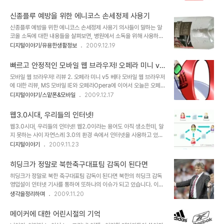
체 속성에서- 에서 3차원 편집 기능을 활용하여 이렇게 저렇게 변 추
도... 고가의 차량 가격이며, 유지비용 등등.. 아직은 좀 사치스럽게 느
후 제가 이 다이어그램을 활용하여 제안서로 만들게 된다면 저 나름대
껴지는 것 역시 사실입니다. ..
신종플루 예방을 위한 에니코스 손세정제 사용기
로 완성한 모습의 템플릿을 다시 공유하게 되겠지만, 혹 공유해드린 템
신종플루 예방을 위한 에니코스 손세정제 사용기 의사들이 말하는 알
플릿을 통해 더 새롭고 멋진 다이어그램을 만셨다면, 부디 좋으신 마음
코올 소독에 대한 내용들을 살펴보면, 병원에서 소독을 위해 사용하는
으로 다시 다른 분들과 공유를 하실 수 있다면 정말로 좋겠습니다. 제
알콜 솜 등의 알코올 농도는 약 80% 수준이라고 합니다. 그리고 약
디지털이야기/유용한생활정보
2009.12.19
생각인데요, 세상이 어지럽고 힘든 이유는 단절을 원하는 악의 헤게모
70% 정도가 되어야 충분한 소독의 효과가 있다고 조언합니다. 이는
니가 근원적 원인 아닌가 생각합니다. 그래서 이기적인 생각이 발현되
병원에서 사용하는 것을 기준으로 할 때 그렇다는 얘기일테고, 보통 가
고 그것이 반복적으로 파생되면서 연쇄 ..
빠르고 안정적인 모바일 웹 브라우저! 오페라 미니 v5
정에서 또는 직장이나 매장 등에서 바쁜 시간 틈틈이 손을 깨끗이 하기
베타!!
모바일 웹 브라우저! 리뷰 2. 오페라 미니 v5 베타 모바일 웹 브라우저
위해 별도로 물로 씻는 번거로움을 없애는 방법으로는 일반적인 손세
에 대한 리뷰, MS 모바일 IE와 오페라Opera에 이어서 오늘은 오페
정제면 충분하다는 생각을 합니다. 이전의 포스트에서도 밝혔습니다
라 미니와 도로시Dorothy 모바일 웹 브라우저를 사용했던 경험과 느
디지털이야기/스맡폰&모바일
2009.12.17
만, 전 결벽증세가 좀 심하게 있는 부류의 사람입니다. 결벽증이 깨끗
낌을 바탕으로 글을 올리도록 하겠습니다. 아무래도 지난번 포스트 보
한 것을 의미하는 것이 아니라는 것을 너무도 잘알고 있지만, 이를 바
다는 글이 많이 간결해지지 않을까 생각하는데, 모르겠습니다. ^^ 오페
꾸기란 쉽지가 않다는 것이 문제라면 문제일..
웹3.0시대, 우리들의 인터넷!
라 미니 Opera mini 현재까지 확인된 바로 옴니아2의 경우엔 웹서
웹3.0시대, 우리들의 인터넷! 웹2.0이라는 용어도 아직 생소한데, 알
핑 프로그램을 실행하면 로딩 중에 오페라 미니라는 로고가 확실하게
지 못하는 사이 자연스레 3.0의 환경 속에서 인터넷을 사용하고 있는
보입니다. 따라서 옴니아2에 설치되어 있는 웹서핑은 "오페라 미
가 봅니다. 어쩌면 이러한 개념의 출발 자체가 무의미한 것일 수 도 있
디지털이야기
2009.11.23
니"구나라는 것을 알 수 있습니다. 하지만, 지난번 리뷰의 나니님 댓글
겠지만, 한편으로 환경의 변화에 대한 인지가 더 나은 모습으로의 발전
을 통해서도 알수 있듯이 옴니아에 있는 웹서핑의 경우는 이전 wipi플
을 유도할 수 있다는 측면에서 앞서가는 지식의 창조는 아니더라도 흐
렛폼에서 프로그램을 만..
히딩크가 정말로 북한축구대표팀 감독이 된다면
름의 유익과 유해 또는 보다 좋고 나쁨의 판단을 한다는 건 중요 것이
히딩크가 정말로 북한 축구대표팀 감독이 된다면 북한의 히딩크 감독
라는 생각을해 봅니다. 물론 웹2.0이라는 용어가 보편화 된지 그리 오
영입설이 인터넷 기사를 통하여 또하나의 이슈가 되고 있습니다. 이에
래 되지 않았을 뿐더러, 웹3.0이라는 용어가 처음 사용된 시점을 전후
대한 찬반이 갈라진다고 하는데, 아마도 반대할 사람이 있을까 싶으면
생각을정리하며
2009.11.20
하여 인터넷 전문가들 및 사용자들은 이를 웹3.0이라 정의하는 것이
서도... 어쨌든 다른 사람들의 생각은 모르겠습니다. 사실 여부를 떠나
넌센스라는 의견도 많고 또 그만큼 어떤 새로운 서비스에 대한 개념 정
개인적으로는 정말로 이러한 이야기가 실제로 일어났으면 좋겠다는
리에 있어서 적지 않은 혼..
메이커에 대한 어린시절의 기억
기대를 가져봅니다. 혹자는 히딩크 감독의 몸값이 높기 때문에 북한에