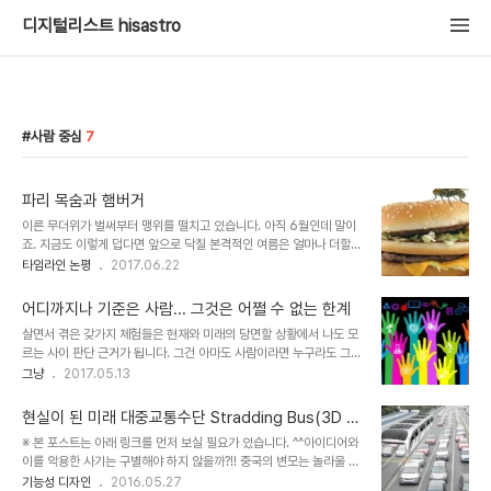
디지털리스트 hisastro
사람 중심
7
파리 목숨과 햄버거
이른 무더위가 벌써부터 맹위를 떨치고 있습니다. 아직 6월인데 말이
죠. 지금도 이렇게 덥다면 앞으로 닥칠 본격적인 여름은 얼마나 더할지
상상하기조차 거부하고 싶어 집니다. 무서운 건 그런다고 벗어날 수 있
타임라인 논평
2017.06.22
는 더위가 아니라는 사실이죠. 도를 닦으면 이런 더위쯤은 아무것도 아
닌 것이 될 수 있을까요? 아~ 냉방기?!! 전기사용료 폭탄~ 빡!! ㅠ.ㅠ
어디까지나 기준은 사람... 그것은 어쩔 수 없는 한계
더위가 싫은 이유 중 하나는 많은 벌레들을 동반하기 때문입니다. 그게
살면서 겪은 갖가지 체험들은 현재와 미래의 당면할 상황에서 나도 모
왜 필연인지는 신(God)만이 아는 영역이죠. 그중 대표 벌레는 파리
르는 사이 판단 근거가 됩니다. 그건 아마도 사람이라면 누구라도 그럴
모기... 아마도 이건 어느 곳이나 마찬가지지 않을까 하는데... 내세울
것이라고 생각합니다. 여기서 체험이란 그 형태와 종류 혹은 성격들이
그냥
2017.05.13
만한 근거를 갖고 있는 건 아닙니다. 일을 하다가 혹은 잠시 낮잠을 자
다양하여 어떤 것을 체험이라 하고 아니다를 구분하긴 어렵다고 생각
다가도 파리와 모기의 훼방은 참을 수 없는 짜증을 불러일으킵니다. 참
합니다. 이를 테면 "체험하러 간다"라는 말에서 느껴지는 그런 것만이
지 못한 몸은 ..
현실이 된 미래 대중교통수단 Stradding Bus(3D 버
체험이라고 할 수는 없다는 겁니다. 또한 구분하자면 끝이 없을 테구
스)
※ 본 포스트는 아래 링크를 먼저 보실 필요가 있습니다. ^^아이디어와
요. 직간접적이라는 말을 붙여 사용할 땐 그 범위는 산정하기 어려울
이를 악용한 사기는 구별해야 하지 않을까?!! 중국의 변모는 놀라울 정
만큼 확대됩니다. 지식정보 사회라고 하는 인터넷을 대명사로 하는 현
돕니다. 이젠 대륙의 실수라는 비아양 거림도 어색하게 느껴지기 시작
기능성 디자인
2016.05.27
재의 네트워크 환경에서는 더더욱 그렇습니다. 지식정보 사회...되돌아