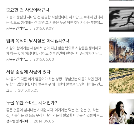
했습니다. 세계의 공장이라는 수식어를 넘어 디지털 시대를 주도하며
보면 한마디로 단정 짓긴 어려워도 인류 역사는 수많은 형태로 이어온
이미 미국과 패권을 이야기할 만큼 세계 최고기도 합니다만, 중국이 권
지식과 정보의 기록이라고 할 수 있습니..
중요한 건 사람이라규~!
력을 제대로 행사하고 인민을 위한 나라가 될 수 있는 정치적 변화만
기술이 중심인 시대인 건 분명한 사실입니다. 하지만 그 속에서 간과하
이뤄진다면 패권이 아니라도 중국이라는 나라가 지니게 될 파급력은
는 것으로 생각되는 건 과연 그 기술은 누굴 위한 것인가라는 부분입니
엄청날 거라고 생각합니다. 그것도 전 분야에서 말이죠. 이미지 출처:
다. 이는 다른 모든 부분에 적용할 수 있는 것이기도 하죠. 이를테면 경
짧은글긴기억...
2015.09.09
www.phaidon.com(일부 수정편집) 사람이 중심이 된다는 전제 조
제는 누굴 위한 것인가?와 같은... 이곳 블로그를 통해 적잖이 이야기
건 하에서라면 그건 아주 자연스러운 일일겁니다. 누구든 먼저라도, 그
되는 소재입니다. 결론적으로 사람이 중심이라는 것.네 맞습니다. 중요
렇게 되는데에 함께 하려고 ..
법의 목적이 낚시질은 아니잖나?~!
한 건 사람입니다. 사람... 세상 중심에 사람이 있다디지털을 말하기 전
사람이 살아가는 세상에서 법이 지닌 힘은 법으로 사람들을 통제하고
에 알아야 할 도리 이미지 출처: goodmenproject.com 혹자는 인
자 하는 것이 아닙니다. 적어도 천부인권이 천명된지 3세기가 지난 사
공지능에 바탕을 둔 로봇 시대를 걱정합니다. 근거는 로봇이 인간의 일
람 중심의 21세기 현재에는 너무도 당연한 얘깁니다. 다시말해 법은
짧은글긴기억...
2015.06.03
자리를 모두 빼앗아 갈 것이라는 가설이죠. 다행스럽게도 적잖은 이들
자연의 이치에 최대한 가깝게 운용됨으로써 사람들이 사람답게 살아
이 정말 무서운 건 로봇이 아니라 특정 소수의 인간이라는 사실을 이제
갈 수 있도록 하는 최소한의 장치라고 할 수 있습니다. 이를 다른 말로
조금씩 인지하고..
세상 중심에 사람이 있다
정의실현이라고 하나요? 이미지 출처: en.wikipedia.org 그런데,
나 좋다고 다른 이가 힘들어야 하는 상황...양심있는 이들이라면 달가
현실을 돌아보면 그렇지 않다는 게 문젭니다.법이라는 것이 죄에 대한
워할리 없습니다. 나의 행복을 위해 타인의 불행을 당연시 한다는 건
댓가를 치르게 하는 것이 목적이라면 실제 죄를 져야만 하는 전제적 조
영화 매드맥스가 보여주는 배경과 다를 바 없다고 생각합니다. 그렇게
그냥
2015.05.25
건들이 먼저 해결되어야 합니다. 실제 악이라고 해야할 인물들이 떵떵
저 역시 내가 행복한 만큼 타인도 행복해야 한다는 생각을 기본으로 하
거리고 사는 것을 볼 때 그건 너무도 자명한 선결 과제입니다. 한번 생
고 삽니다. 마지막 휴일인 오늘은 부처님 오신날.종교적 믿음으로 다가
각해 보시기 바랍니다.수많은 ..
누굴 위한 스마트 시대인가?
서지는 않지만 어떤 절대적 선에 대해 갈구를 하는 불완전한 사람으로
좋은 것들이 넘쳐나는 시대입니다. 여기에는 먹는 것, 입는 것, 타는
서... 때로 제시되는 문구들이 뇌리에 각인되고, 그것을 실천하고자 하
것, 사용하는 것 등등 우리가 살아가는데 필요한 대부분의 것들이 해당
는 무의식은 어찌할 수 없는 일이기도 합니다. 전날까지 2박3일 대학
됩니다. 그 혜택을 받아야 할 주체가 사람을 중심으로 한다는 건 당연
생각을정리하며
2014.09.05
동기 가족모임을 다녀와 여독이 채 가시지 않았지만 왠지 산행을 하고
한 생각입니다. 우리가 공룡시대의 종말에 관심을 갖는 것이 현재를 살
싶었는데... 텃밭을 보던 아내가 이제 막 땅위로 올라오는 잡초 손질을
아가는 인간들의 삶과 직간접적으로 연관이 있어서라는 것과 같은 맥
해야 하지 않느냐고 합니다...
락입니다. 그건 이 세상 모든 것이 사람을 중심으로 이루어질 수 밖에