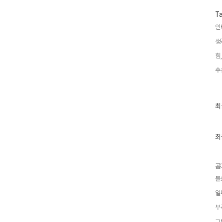
T
인
생
힘,
추
최
최
근
글
과
인
최
기
글
공
블
일
부
그