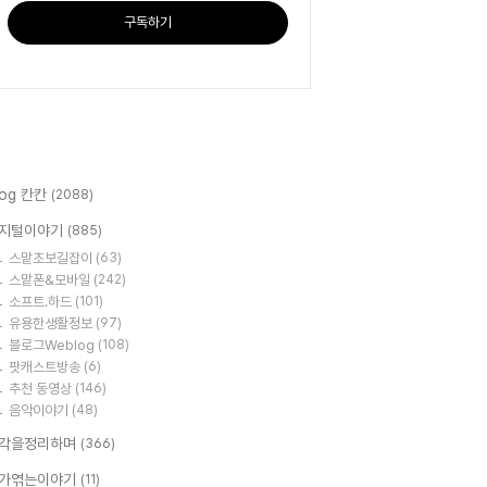
구독하기
log 칸칸
(2088)
지털이야기
(885)
스맡초보길잡이
(63)
스맡폰&모바일
(242)
소프트.하드
(101)
유용한생활정보
(97)
블로그Weblog
(108)
팟캐스트방송
(6)
추천 동영상
(146)
음악이야기
(48)
각을정리하며
(366)
가엮는이야기
(11)