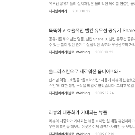
유무선 공유기들의 설치과정은 물리적인 케이블 연결만 끝
습니다. 그건 기본 기능이 내부 네트웤 및 인터넷 공유와 
디지털이야기
2010.10.22
공유기의 기본 설정 값만으로도 내부 네트웤을 공유하고 
무런 지장이 없습니다. -물론 사용자의 사용환경에 따라서 포
설정값을 변경하고자 하는 경우 많은 분들이 공유기 설정
똑똑하고 효율적인 벨킨 유무선 공유기 Share
사용하고 있습니다만, 대체적으로 일반적인 사용에 있어서는
유기 Share 역시 기본적인 유무선 공유기를 활용하는 수
공유기를 뛰어넘는 명품, 벨킨 Share 3. 벨킨 유무선 
지 1..
수 있는 툴이 없던 관계로 실질적인 속도와 무선신호의 거
기존에 사용하던 제품들과는 속도와 무선신호 모두에서 분명
디지털이야기/블로그Weblog
2010.10.22
거리는 현재 사용하고 있는 심비안 스마트폰 x6과 안드로원
802.11b/g임- 을 통해 기존에 사용하고 있던 유무선 
안테나가 없는 벨킨 유무선 공유기 Share가 훨씬 더 먼 
울트라스킨으로 새로워진 옴니아!! 와~
활하게 사용할 수 있음을 확인할 수 있었습니다. 또한 802.
로 대략적인 속도와 신호거리를 확인한 바로는 벨킨 유무선 공
신개념 액정보호필름 "울트라스킨" 사용기 레뷰에 신청했
스킨"에 대한 당첨 소식을 메일로 받았습니다. 그리고 몇일 
기분이 너무 좋았습니다. 정말로... ^^ 처음에 사진을 보
디지털이야기/블로그Weblog
2009.12.24
니다. 기존의 보호필름 보다 두깨가 두꺼울 것이라고 생각했
보호필름에 디자인이 가미된 제품임을 알았습니다. ▲ 레
름 "울트라스킨" 4종 이미지 컷 그래도 기존 보호필름을
리뷰의 대중화가 기대되는 뷰플
밋밋했던 옴니아가 새로워진 느낌입니다. 아래 이미지를 첨
와 울트라스킨을 적용한 옴니아를 한번 비교해보시고어떤지
리뷰의 대중화가 기대되는 뷰플 ※ 이런 걸 개점 휴업이라고 
울트라스킨 ..
우연히 확인을 해보니 이곳은 이제 링크가 사라진 듯 보입니
다. 아니면 다행이지만... 인터넷이 생활의 중심이 되어버린
디지털이야기/블로그Weblog
2009.09.16