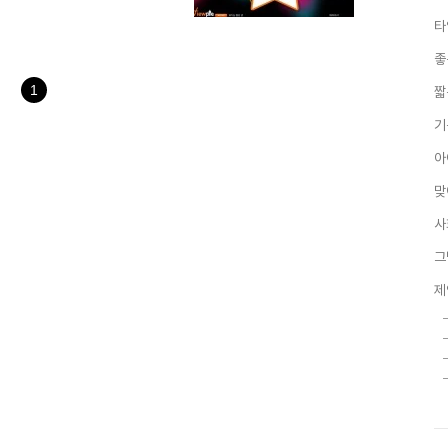
르는 사이에 익숙해지고 있습니
타
할때, 다른 사람들의 의견은 어
뭔가 부족한 점이 많지 않았나 싶
좋
하기란 쉽지 않고, 또한 전문적으
글과 다르지 않다는 생각이 아
1
짧
기
아
맞
사
그
제