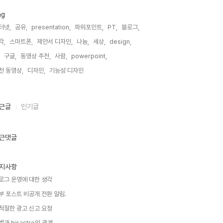
ag
터넷,
공유,
presentation,
파워포인트,
PT,
블로그,
각,
스마트폰,
제안서 디자인,
나눔,
세상,
design,
구글,
동영상 추천,
사람,
powerpoint,
천 동영상,
디자인,
기능성 디자인,
근글
인기글
근댓글
지사항
로그 운영에 대한 생각
부 포스트 비공개 전환 알림.
적절한 광고 신고 요청
별과 hisastro의 관계