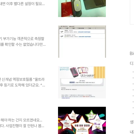
내면 이후 별다른 설정이 필요없
관련된 것이기 때문이며, 나머지는
인터넷을 공유하여 사용하는데 아
트포워드, DMZ, NAT 등의
환경에서 원하는 값들로 수정하여
- 마찬가지로 벨킨 유무선 공
준에서 물리적 설치는 아래 이미
공유기 부가기능 객관적으로 측정할
리를 확인할 수는 없었습니다만,
한 차이가 느껴졌습니다. 특히,
B
 -이 둘 모두의 무선랜 규격은
공유기와도 비교하여 테스트한 결과
디
거리에서 속도 저하도 거의 없이 원
11n 규격의 타사 무선랜 아답터
유기 Share에..
던 신개념 액정보호필름 "울트라
후 등기로 도착해 있더군요. ^^
고서 생각했던 것과는 조금 달랐습
었는데... 그냥 투명했던 기존의
뷰로부터 받은 신개념 액정보호필
 제거하고 울트라스킨을 부착하니
부해 봅니다. 기존의 제 옴니아
를 직접 판단해 보시지요. ▲
해야 하는 건지 모르겠네요...
생
다. 사업진행이 잘 안된나 봅니
 현대에서... 전자상거래라는 말
내