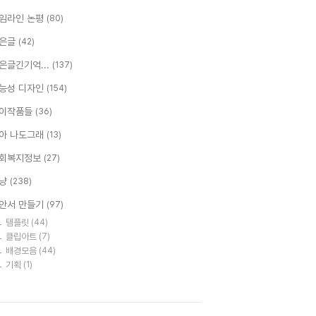
임라인 논평
(80)
은글
(42)
은글긴기억...
(137)
능성 디자인
(154)
이작품들
(36)
아 나도그래
(13)
회복지정보
(27)
냥
(238)
안서 만들기
(97)
템플릿
(44)
클립아트
(7)
배경모음
(44)
기획
(1)