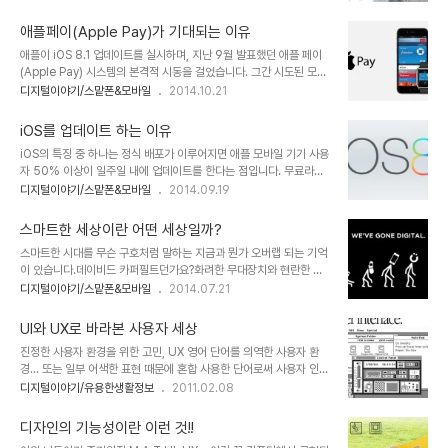
는 단어만 검색해서 볼 수 있는 찾기 Ctrl + f일 겁니다. 컴퓨터 사용에
인식체계에서 기인한 것일지도 모르겠습니다. 그러니 디지털 세계에
익숙한 사용자들은 그동안의 사용 경험(UX)을 토대로 모바일에서도
서도 가장 중요하게 생각하는 것 중 하..
애플페이(Apple Pay)가 기대되는 이유
유사한 형태의 명령어가 존재할 것이라 생각하는 경우가 많습니다. 그
애플이 iOS 8.1 업데이트를 실시하며, 지난 9월 발표했던 애플 페이
래서 아이폰에서도 기존 명령어의 연장선으로 적용해 보기도 하지만
(Apple Pay) 시스템의 본격적 시동을 걸었습니다. 그간 시도된 모바
안되는 것을 확인하고는 기능이 없나보다 하고 대개가 잠시 "왜 없
일 결제시스템 사업은 이렇다 할 성과가 없었던 사업 영역임에도 애플
디지털이야기/스맡폰&모바일
2014.10.21
지?"라는 정도에서 "없나보다"로 체념?하는 것이 일반적인 모습이라
의 시도라는 점에서 많은 관심이 모아지고 있습니다. 이미지 출처:
생각합니다. 어떤 것이든 아는 사람은 알고 있는 것인 만큼 이 역시 이
www.macworld.com 사실 애플 페이의 기술적 사항들을 일반 사
미 아는 분들은 잘 사용하고..
iOS를 업데이트 하는 이유
용자들이 세세히 알기에는 역부족일 수 있습니다. -그래도 참고하실
iOS의 특징 중 하나는 정식 배포가 이루어지면 애플 모바일 기기 사용
만한 내용이 있어 링크로 첨부합니다. ^^ - 그렇다고 애플이 사용자들
자 50% 이상이 일주일 내에 업데이트를 한다는 점입니다. 무료라서?
의 기술적 무지를 악용할 것이라고 생각하는 애플 사용자는 별로 없을
일반적으로 업데이트란 표면적으로 성능의 개선을 의미하지만 사용자
디지털이야기/스맡폰&모바일
2014.09.19
듯 합니다. 애플 페이(Apple Pay) 작동원리 그건 애플이 지금까지 기
입장에서 그간 익숙했던 환경을 뒤로 하고 새로운 것을 쉽게 받아들인
존 테크 기업들이 행했던 맛보기 형식의 과대 광고와 달리 제시했던 만
다는 건 생각 만큼 간단한 것이 아닙니다. 더구나 새로운 업데이트로
큼의 사용자 만족..
스마트한 세상이란 어떤 세상일까?
인해 벌어질 수 있는 오류나 버그와 같은 문제로 인한 손실도 가볍게
스마트한 시대를 무슨 구호처럼 말하는 지금과 뭔가 오버랩 되는 기억
넘길 사안이 못 됩니다. 특히 악명 높던 모 OS에 대한 기억하는 경우
이 있습니다.데이비드 카퍼필트던가요?화려한 무대장치와 현란한 몸
라면 더더욱... 그럼에도 iOS가 탑재된 애플 모바일 기기 사용자들이
짓으로 사람들의 시선을 이끌던 최고의 마술사. 현실에서는 있을 수 없
디지털이야기/스맡폰&모바일
2014.07.21
주저하지 않고 업데이트를 진행하는 이유는 무엇일까요? 단순히 무료
는 현상들을 사실처럼 만들어 내던 신비로운 그의 모습을 볼때마다 바
이기 때문만은 아닐겁니다. 이는 한마디로 사용자 경험에 따른 신뢰가
보같이 저는 제 눈만 의심하곤 했습니다. 그 마술이라는 현란한 몸짓
없다면 어려운 일입니다. iOS8..
UI와 UX로 바라본 사용자 세상
뒤에 숨겨진 치밀히 계획된 - 수많은 사람들의 역할과 장치들의- 각본
진정한 사용자 환경을 위한 고민, UX 영어 단어를 의역한 사용자 환
이 있음을 알지 못했으니 대부분 사람들이 보였을 반응 역시 그랬을 겁
경... 또는 일부 어색한 표현 때문에 혼합 사용한 단어로써 사용자 인터
니다. 마술이라는 말의 마술 속에 휩싸여 그 과정을 어느정도 알고 있
페이스... 아니면 발음만 한글로 영문 전체를 표현한 유저 인터페이스
디지털이야기/유용한생활정보
2011.02.08
는 지금도 여전히 그 정도는 다를지 몰라도 어떻게 그랬을까 의문과 궁
(User Interface)... 이를 줄여 사용하여 지칭하는 보편적 디지털 용
금증이 이는 건 마찬가집니다. 하지만 딱 거기까집니다. 마술이 보여준
어 UI... 좀더 자세한 의미에 대해서는 다시 언급하겠습니다만, UI는
신비로움만으로 나를 변화시키거나 세상을 ..
디자인의 기능성이란 이런 것!!
컴퓨터 사용이 보편화 된 이후 너무도 자연스럽게 사용하게 된 단어이