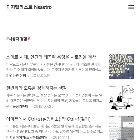
디지털리스트 hisastro
사용자 경험
8
스마트 시대, 인간의 왜곡된 욕망을 사로잡을 계책
아날로그 시절 대부분의 기기들은 엔지니어의 판단에 기초한 결과를
따라 그 형태가 결정되었습니다. 그렇다고 기기를 만드는데 편리성을
고려하지 않은 건 아닙니다. 엔지니어들도 나름 만드는 과정에 편리성
타임라인 논평
2017.06.19
을 고려했다고 하는 그만한 이유와 논리는 가지고 있었습니다. 여기서
핵심은 이를 사용하는 대중들 역시 새로운 기술에 열광할 뿐 왜 그렇게
일반화의 오류를 경계하자는 생각
만들었냐고 묻고 따지는 일은 그다지 많지는 않았다는 사실입니다. 그
자주 사용하는 말임에도 늘상 범하는 오류입니다. 정치인들이 하는 말
렇게 기기를 접하고 사용했던 경험은 현재에 이르렀고, 디지털 시대인
의 대부분은 국민이란 단어로 치장되어 있고, 기업들이 그토록 외쳐대
지금은 기술과 디자인의 협업을 통해 사용자 환경이 만들어지고 있습
는 고객(고갱)님과 인터넷을 사용하는 네티즌이란 말에서 때론 그들과
생각을정리하며
2015.07.25
니다. 당연히 기기 사용에 관한 한 지식과 경험이 풍부한 현대 사용자
나는 무관하다는 생경함이 느껴지기도 합니다. 우리네 역사적 아픔을
들의 피드백은 다음 버전의 기기에 적용되는 건 이젠 정해진 수순과도
되새길 때 내뱉게 되는 특정 나라와 그 나라 사람들을 지칭하는 일본
같습니다. 아시다시피 이를 영어로는 UI(사..
아이폰에서 Ctrl+z(실행취소) 와 Ctrl+f(찾기)
사람들.. 아니 "일본 놈들"이 그러하며, 또 "빨갱이"가 그렇고, "종
아이폰을 사용하다 보면 때때로 기능을 알지 못해 불편함을 초래하는
교"가 그렇습니다. 뭐~ 예로 들자면 끝이 없을 것 같습니다. 한마디로
경우가 있습니다. 그 중 하나가 아마도 글자를 입력하다고 실수로 지워
일반화의 오류는 선입견 또는 편견의 다른 말이라는 생각입니다. 어찌
졌거나 잘못 입력했을 때 실행 취소하는 Ctrl + z와 웹 문서에서 원하
디지털이야기/스맡폰&모바일
2014.11.11
생각해 보면 일반화의 오류는 패턴인식을 기본으로 하는 인간의 지적