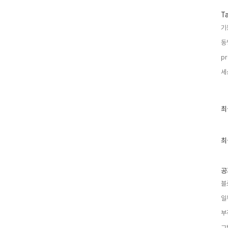
T
기
동
pr
세
최
최
근
글
과
인
최
기
글
공
블
일
부
그