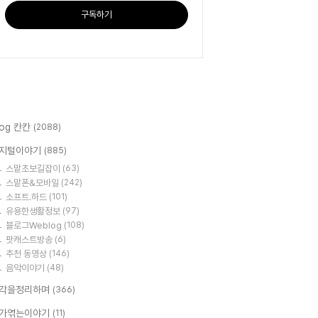
구독하기
log 칸칸
(2088)
지털이야기
(885)
스맡초보길잡이
(63)
스맡폰&모바일
(242)
소프트.하드
(101)
유용한생활정보
(97)
블로그Weblog
(108)
팟캐스트방송
(6)
추천 동영상
(146)
음악이야기
(48)
각을정리하며
(366)
가엮는이야기
(11)