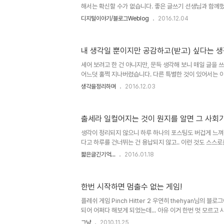
해서는 확신할 수가 없습니다. 좋은 글쓰기 선생님과 함께했
이가 그때 걔였나 싶을 정도로 괜찮은 글을 쓰는 모습을 심
디지털이야기/블로그Weblog
2016.12.04
시 말해 아이들이 노는 것을 좋아하는 만큼 습관만 잘 만들
표현하는 글쓰기도 불가능하지만은 않다는 것을 의미합니다
하고 잘하게 하고 싶다면, 관건은 글 쓰기를 어떻게 재미로
내 생각일 뿐이지만 공감하고(받고) 싶다는 
있습니다. 그런데, 사실 이 부분에서 찔리는 건 아이들보다
어른도 글쓰기를 즐기는 이는 그리 많지 않다는 사실이 그렇
세어 보려고 한 건 아니지만, 문득 생각해 보니 매일 글을 
스..
어느덧 훌쩍 지나버렸습니다. 다른 특별한 것이 있어서는 
쓰며 생각을 정리하고 잊지 않고자 하는 것들을 기록으로
생각을정리하며
2016.12.03
다. 이미지 출처: aaronjbarnes.me 솔직히 내가 대체 
건지... 결국 얽매임 아닌가라는 자괴감을 느낄 때도 적지 
렇게 이어 오길 잘했다는 대견하다 생각되곤 합니다. 그래
출세라 일컬어지는 것이 뭔지를 알면 그 사회
어매는 덫이라 해도 어떤 어쩔 수 없는 상황이 발생하지 않는
리라는 생각도 하게 됩니다.이것이 제겐 매일 끌을 쓰게 만
생각이 정리되지 않으니 하루 하나의 포스팅도 버겁게 느껴집니
다고 하루를 건너뛰는 건 용납되지 않고.. 이런 것도 스스로를
게 생각을 제대로 했을 때 쓸 수 있는 건데.. 일도 많고 머
짧은글긴기억...
2016.01.18
여유가 없는 것이 원인입니다. 뭐~ 스스로 하고자 하는 걸
도... 사람으로 살아간다는 것 자체가 굴레의 연속이죠. ㅠ.
아니긴 합니다. 자본주의... 내가 원하든 원하지 않든 그 
한번 시작하면 멈출수 없는 게임!
조차 하지 못하도록 강제하는 사회... 그러다 보니 어느새 
히 돈이라는 것은 원초적인 굴레가 될 수밖에 없습니다. 노오
플레쉬 게임 Pinch Hitter 2 우연히 thehyan님의 
되어 어쩌다 해보게 되었는데... 아유 이거 한번 멋 모르고
되더군요. 게임을 멈추기가 쉽지 않았습니다. 뭐 그렇다고 
그냥
2010.11.25