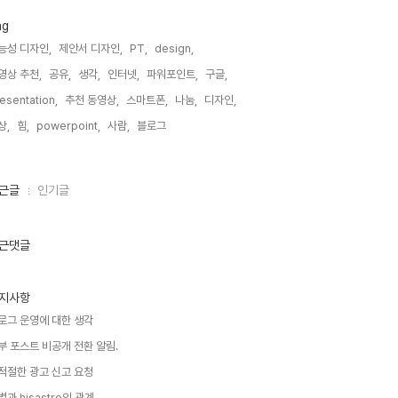
ag
능성 디자인,
제안서 디자인,
PT,
design,
영상 추천,
공유,
생각,
인터넷,
파워포인트,
구글,
esentation,
추천 동영상,
스마트폰,
나눔,
디자인,
상,
힘,
powerpoint,
사람,
블로그,
근글
인기글
근댓글
지사항
로그 운영에 대한 생각
부 포스트 비공개 전환 알림.
적절한 광고 신고 요청
별과 hisastro의 관계