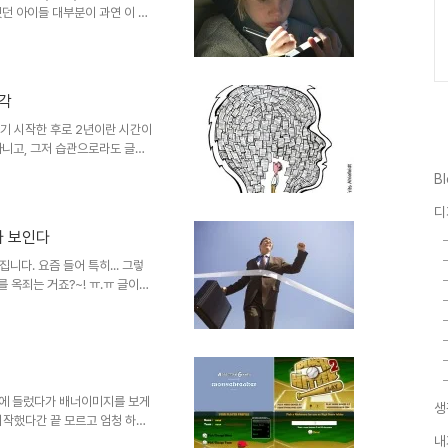
던 아이들 대부분이 과연 이 아
심찮게 봐왔기 때문이죠. 이는 다
어지면 자신이 남기고 싶은 것을
. 따라서 아이가 글쓰기를 좋아
 연결 짓느냐에 달려있다고 할 수
생각
는 어른들이라고 할 수 있습니다.
습니다. 디지털 환경.. 이른바
쓰기 시작한 후로 2년이란 시간이
아니고, 그저 습관으로라도 글을
 남겨두고자 하는 생각에서였습니
B
뭘하고 있는 건지... 뭘 하려고 하는
않습니다. 하지만 지나고 보니 이
디
서 이것이 스스로를 완벽하게 얽
가 보인다
 한... 앞으로도 주~욱 그러하
드는 동기부여라고..
다. 요즘 들어 특히... 그렇
 옥죄는 거죠?~! ㅠ.ㅠ 글이란
리가 복잡하다 보니 생각을 정리할
 실천해 나가는 건 그렇다 치더라
ㅠ 생각해 보면 정말 한두 가지가
사회 속에 태어났다는 것에서 부정
그 속에 묻혀 살아가게 되고 당연
력을 ..
블로그에 들렀다가 배너이미지를 보게
생
 시작했다간 끝 모르고 엄청 하게
굉장히 재밌거나 하진 않지만, 시
내