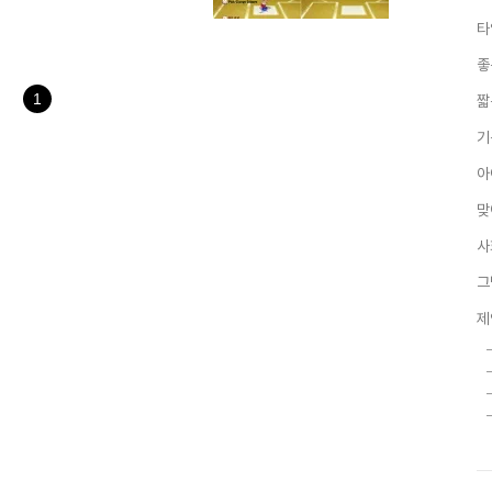
괜찮겠단 생각이 들었습니다. 역시
타
 별로 즐기진 않지만... 이런
사용자 이름과 팀이름을 설정한 후
좋
로 왔다 갔다 하다가 투수가 던
여 공을 맞추면 ..
1
짧
기
아
맞
사
그
제