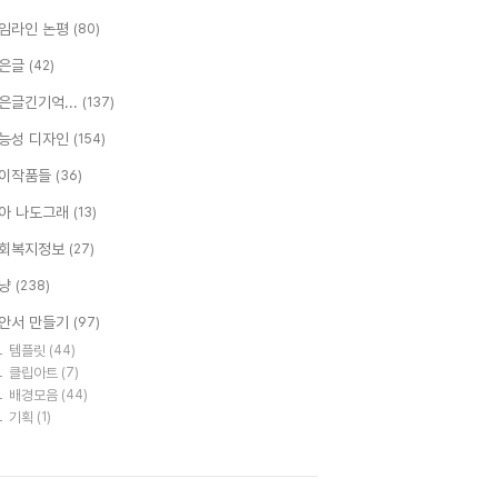
임라인 논평
(80)
은글
(42)
은글긴기억...
(137)
능성 디자인
(154)
이작품들
(36)
아 나도그래
(13)
회복지정보
(27)
냥
(238)
안서 만들기
(97)
템플릿
(44)
클립아트
(7)
배경모음
(44)
기획
(1)