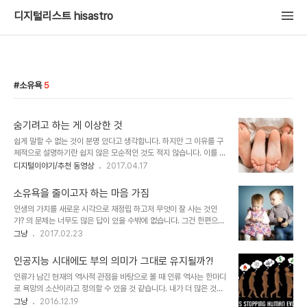
디지털리스트 hisastro
소유욕
5
숨기려고 하는 게 이상한 것
쉽게 말할 수 없는 것이 분명 있다고 생각합니다. 하지만 그 이유를 구
체적으로 설명하기란 쉽지 않은 모순적인 것도 적지 않습니다. 이를 테
면 개인정보를 보호해야만 한다는 것은 동의하면서 비밀주의가 세상
디지털이야기/추천 동영상
2017.04.17
을 어지럽히는 주요 원인이라는 생각이 그렇습니다. 성에 관한 생각이
그중 하나입니다. 적잖은 나이가 되었음에도 이를 확실하게 생각하게
소유욕을 줄이고자 하는 마음 가짐
된 건 그리 오래되지 않았습니다. 생각해보면 이것도 참 이상한 일이
인생의 가치를 새로운 시각으로 재정립 하고저 무엇이 잘 사는 것인
아닐 수 없습니다. 내가 잘못된 건지 세상이 잘못된 건지... 아주 특별
가? 의 문제는 너무도 많은 답이 있을 수밖에 없습니다. 그건 한편으로
한 일부를 제외하고 나면 이 세상 그 누구도 그렇지 않은 이가 없음이
무한대와도 같아서 그 질문에 대한 답으로 달리 표현하자면 답이 없는
그냥
2017.02.23
분명한데 누구도 쉽게 말하려 하지 않는 건 정말 이상한 일이었습니다.
것과 같다고 할 수 있습니다. 혹은 잘 사는 것! 무한대의 답 속에는 질
누구랄 것도 없이 그 어떤 이도 말이죠. 오히려 이를 깨고 뭔가 말하려
문을 인식한 저에게도 제시할 답이 한 가지 있습니다. 보다 솔직히 말
하는 이는 마치 비정상으로 ..
인공지능 시대에도 부의 의미가 그대로 유지될까?!
하자면 부끄럽게도 이전에 가졌던 답은 "모른다"와 "알 수 없다" 또는
인류가 남긴 현재의 역사적 관점을 바탕으로 볼 때 인류 역사는 한마디
"그게 뭔지 알고 싶다" 고 하는 자평으로도 우매한 답밖에는 없었습니
로 욕망의 소산이라고 정의할 수 있을 것 같습니다. 내가 더 많은 것을
다. 지금 말하려고 하는 건 그래서 과거의 그러한 생각과 달리 앞으로
갖기 위해 수단과 방법을 가리지 않고 싸우고 쟁취했다는 점에서 그렇
그냥
2016.12.19
하고자 하는 "그래야 한다고 하는" 혹은 "그랬으면 하는" 그 답에 대한