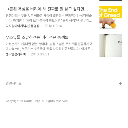
습니다. 사실 말은 간단히 표현되지만, 그 당대 당대마다 현실은 피비
바램이기도 합니다. 먼저, 과히 100년도 살지 못했던 현재까지의 인
린내 나는 살육의 현장이었을 겁니다. 돌려 생각하면 "내가 더 많은 것
류 모두가 착각함으..
그롯된 욕심을 버려야 해 진짜로 잘 살고 싶다면...
을 갖기 위해 수단과 방법을 가리지 않는다"는 고도의 전략(?) 속에 내
경쟁이라는 것을 많은 이들은 세상이 발전하는 원동력이라 생각했습
가 소유한(사람까지도) 모든 것을 동원하여 적이 소유한 것까지 내 것
니다. 하지만 이 말이 보다 설득력 있으려면 "좋게 생각하자면.."이란
으로 만들겠다는 것과 같다고 할 수 있습니다. 이는 결국 내 편이나 저
단서가 붙어야 맞습니다. 경쟁도 경쟁 나름이니까요. 더우기 북유럽 복
디지털이야기/추천 동영상
2016.03.14
편이나 피해를 보는 건 다르지 않다는 것을 뜻합니다. 현재에 와서도
지국가로부터 들려오는 이야기 중 경쟁 보다 협력이 더 좋은 결과를 만
그 형태는 조금 다를지 모르지만, 그 욕망에 의한 모습은 조금도 다르
들었다는 건 결론이라 단정지어도 어색하지 않아 보입니다. 경쟁 해야
지 않다고 봅니다. 내가..
무소유를 소유하려는 어리석은 중생들
만 발전하는 건 아니다!!! 크게 보면 경쟁이란 욕심의 다른 말이기도 합
가졌는가? 그렇다면 없는 것이다!! 법정 스님은 무소유를 말씀하시고
니다. 보고 듣고 배운 것이 이를 기초로 하는 까닭에 추궁하듯 무섭게
떠나셨는데, 누군가는 소유욕에 책을 차지하려고 난립니다. 이게 도대
따져 묻는다면 그저 웃을 수 밖에 없지만, 그간 살아온 경험으로도 그
체 무슨 까닭이고, 조화일까요... ▲ 법정 스님 저서의 무소유가 의미
생각을정리하며
2010.03.31
릇된 욕심으로 좋았던 건 대부분 그나마도 순간에 불과했다고 기억됩
하는 것은 무엇일까? 뉴스에서는 경매 낙찰가격이 무소유가 최초 출판
니다. 이미지 출처: www.baptistworldaid.org.au 왜곡된 소유욕
되었던 가격의 몇백 배라는 숫자를 강조하고 있었습니다. 과연 그 책의
이라고 하는 욕심을 ..
거래 속에 있는 당사자들이 -판매자, 구매자, 중개자- 법정의 뜻을 헤
아리고나 있는 것인지... 또한 그 뉴스를 전하는 매체들은 무슨 의미로
소식을 전하려 한 건지... 그 이유는 아마도 책이 아니라 돈이라는 가치
가 결부된 욕심은 아닌지 의문스럽습니다. ▲ 법정 스님 저서의 무소
관련사이트
유 초판본 낙찰을 전하는 기사들 참으로 어리석은 중생들이라는 생각
뿐입니다. 무소유라는 책의 ..
Copyright © Daum Corp. All rights reserved.