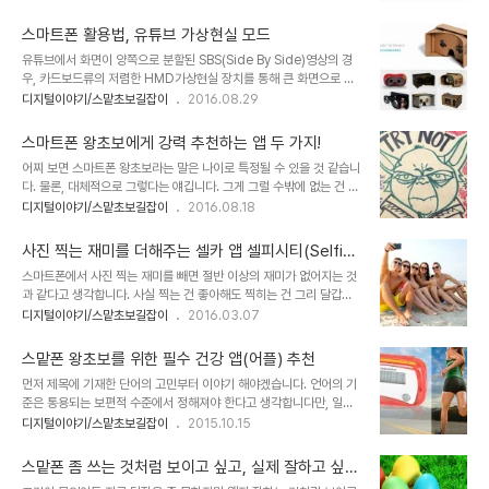
으냐... 것도 아닙니다. 헐뜯고자 쓰는 글이 아니기에 톤을 달리해 말씀
다. 그만큼 삼성 내부에서도 곤혹스러운 문제였을 거구요. 이 문제로
드리면, 말 그대롭니다. 만일 스스로 디지털에 익숙하지 않지만 좀 잘
입은 손실이 몇조를..
스마트폰 활용법, 유튜브 가상현실 모드
쓰고 싶다는 생각을 하신다면 검색을 잘 활용하시란 말씀을 먼저 드립
유튜브에서 화면이 양쪽으로 분할된 SBS(Side By Side)영상의 경
니다. 그 자세한 내용은 아래 링크에 남겨 두었습니다. 스마트폰 왕초
우, 카드보드류의 저렴한 HMD가상현실 장치를 통해 큰 화면으로 볼
보를 벗어나고 싶다면 이것만은 꼭!! 검색 활용을 잘 하기 위해서는 어
수 있는 건 많은 분들이 알고 있습니다.아직 모르셨다면, 아래 링크를
디지털이야기/스맡초보길잡이
2016.08.29
디서 검색해야 하는지의 결정... 과 그에 따른 습관이 아주 중요합니다.
참고하시기 바랍니다. 구글 카드보드 활용을 위한 유튜브 3D 동영상
마치 좋은 요리를 하기 위해 적절한 도구가 필요한 것처럼 말이죠. 그
하지만 이러한 방법은 상기 포스트에서 설명하고 있듯이 영상 자체가
인터넷 검색을 ..
스마트폰 왕초보에게 강력 추천하는 앱 두 가지!
SBS(Side By Side)로되어 있어야 한다는 전제가 요구됩니다. 적잖
어찌 보면 스마트폰 왕초보라는 말은 나이로 특정될 수 있을 것 같습니
이 그런 형식의 동영상이 올라와 있긴 합니다만, 전체 유튜브 동영상을
다. 물론, 대체적으로 그렇다는 얘깁니다. 그게 그럴 수밖에 없는 건 익
비교하면 조족지혈이라고 할 수 있습니다. 즉, SBS(Side By Side)
숙하지 않다는 사실에 기인하기 때문입니다. 중요한 건 그겁니다. 그러
디지털이야기/스맡초보길잡이
2016.08.18
형식의 동영상이 아닌 경우 별도의 화면 분할 기능을 지원하는 유튜브
니까 먼저 그 혼돈에서부터 벗어나야 할 것 같다 이겁니다. 즉, "어렵
동영상 앱이 아닌 경우 카드보드류의 HMD 가상현실 장치로 동영상
다"가 아니라 "익숙하지 않다" 한편으로 기분 나쁘다고 할 분들이 계
을 볼 수 없..
사진 찍는 재미를 더해주는 셀카 앱 셀피시티(Selfie
실지 모르겠습니다. 뭐~ 의도한 건 아니지만 그렇게 생각하셨다면 본
city)
스마트폰에서 사진 찍는 재미를 빼면 절반 이상의 재미가 없어지는 것
의 아니었음을 말씀드리며 양해를 구합니다. 말씀드렸듯이 중요한 건
과 같다고 생각합니다. 사실 찍는 건 좋아해도 찍히는 건 그리 달갑게
"익숙하지 않다"라는 게 바로 어렵다고 생각했던 근본 원인이었음을
생각하지 않던 제가 스마트폰을 사용하면서 셀카를 찍게 되었다는 건
디지털이야기/스맡초보길잡이
2016.03.07
말하고자 했던 겁니다. 어쨌거나 나이가 많은 분들... 딱히 선을 주~욱
그만큼 스마트폰에서 카메라의 중요성과 활용성이 일반화 된 것이라
그어 몇 살부터 그러하다고 지칭할 수는 없겠지만 보통 70년대 전후
고 할 수 있습니다. 때문에 스마트폰 기종에 따라 기본 탑재하는 카메
그 이상의 연령대라면 대부분..
스맡폰 왕초보를 위한 필수 건강 앱(어플) 추천
라 앱도 제조사들이 상당히 심혈을 기울이고 있습니다. 하지만 경험상
먼저 제목에 기재한 단어의 고민부터 이야기 해야겠습니다. 언어의 기
기본 카메라 앱은 어딘가 부족한 부분이 있었습니다. 이미지 출처:
준은 통용되는 보편적 수준에서 정해져야 한다고 생각합니다만, 일정
comunidadalcampo.es 그래서인지 기본 카메라 앱을 대체하는
한 기준은 있어야 한다고 그간 생각했습니다. 그래서 우리가 흔히 스맡
디지털이야기/스맡초보길잡이
2015.10.15
수많은 카메라 앱이 있죠. 그 중 셀카 앱도 상당 수 존재하고 많은 이들
폰과 관련해 지칭하는 "어플"은 "앱"으로 고쳐써야 하지 않을까라고...
이 일반 카메라 앱 보다 셀카 앱을 더 많이 사용하지 않을까 합니다. 저
맞춤법이 필요한 근본 이유는 뭐?! 하지만 그 앞서 말씀드린 언어의 기
처럼... ^^; 근데, 그 ..
스맡폰 좀 쓰는 것처럼 보이고 싶고, 실제 잘하고 싶다
준에 대한 생각과 혼용되어 이미 많이들 사용하고 있고... 오히려 원래
면