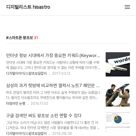
디지털리스트 hisastro
스마트폰 왕초보
31
인터넷 정보 시대에서 가장 중요한 키워드(Keywor
d)
인터넷 시대에 가장 중요한 키워드는 사람마다 상황에 따라 다를 수밖
에 없습니다. 그러니 한마디로 정의할 수 없는 이런 주제를 이야기한다
는 건 어떤 특정 전제된 사항이 아니고는 말이 되지 않습니다. 당연히
디지털이야기/스맡초보길잡이
2017.03.12
저도 그런 걸 말하려 하지는 않겠죠. 그런데, (눈치채셨을지 모르겠지
만) 누구에게나 통하는 키워드가 있습니다. 특히나 디지털 환경에 익
삼성의 과거 헛방에 비교하면 갤럭시 노트7 패인은 조
숙지 않은 분들은 반드시 기억해야 할 키워드입니다. 지금과 같은 스마
족지혈
하도 큰일이 벌어진 터라 그 어떤 이슈도 쉽게 주목받지 않는 요즘입니
트폰의 사용 형태도 그리 멀지 않은 시간 안에 변할 것이라고 예상됩니
다. 벌어진 이슈들조차도 무제한으로 빨아들이는 하마와 같은 판이니
다만, 그런 변화 속에서도 변하지 않을 키워드라고 생각합니다. 그건
말이죠. 이런 상황이 좋은 건 아무래도 드러나지 않았으면.. 빨리 사람
타임라인 논평
2016.11.02
다름 아닌 키워드(Keyword)입니다. 고작 이걸 말하려고 그리 뜸을
들 기억에서 사라졌으면 하고 내심 바라는 이들일 겁니다. 그중에 삼성
들이며 페이크(Fake) 하듯 했냐고 할지 모르지만 이는 정말 중요한
도 포함되지 않을까... 보는 관점에서야 다 다르겠지만, 사실 말하려 하
얘깁니다. 더구나 인터넷 정보..
구글 검색만 써도 왕초보 소린 면할 수 있다
면 삼성이 숨기고 싶거나 거론되지 않고 싶은 건 한둘이 아니겠죠. 뭐~
그냥 하는 소리가 아닙니다. 많은 사람들이 사용한다고 다 좋은 건 아
하려는 얘기가 그런 것에 비하면 그리 불편하거나 속된말로 뭔가 파헤
니거든요. 국내 인터넷 검색엔진 시장 점유율을 볼 때 네x버는 정말 네
치고자 하는 류는 아닙니다. 이미지 출처: teekhimirchi.in 얼마 전
버 할 정돕니다. 하지만 아는 이들은 다 아는 사실인데, 검색 품질이 좋
디지털이야기/스맡초보길잡이
2016.08.30
까지만 해도 삼성 갤럭시 노트7 폭발 사건은 적잖은 파문을 낳았습니