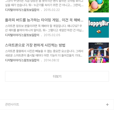
그것이 무엇이든 지금 당장은 좀 못하지만 왠지 잘하는 것처럼 보이고
의 단어를 알지 못하는 상황이 없으리라는 것 역시 확신할 수 없어 병
싶을 때가 있습니다. 뭐~ 누군가를 속이기 위한 건 아니고... 그런데,
기했다는 것을... 또 부연적 서두가 길어졌습니다. ㅠ.ㅠ ^^; 스맡폰..
이게 때로는 잘하고 싶었던 것을 잘하도록 만드는 동기부여가 되기도
디지털이야기/스맡초보길잡이
2015.02.22
그 용도에 대해서야 자칭 디지털리스트라고 하는 제 입장에선 말하자
합니다. 그래서 스맡폰 초보분들께 오랜만에 소소하지만 재밌는 팁 하
면 끝이 없을 정도죠. 여러차례 이곳 블로그에서 포스팅으로 적잖이 강
나를 알려드리고자 합니다.별건 아닙니다. 너무 기대하진 마시고. ㅋㅋ
조하듯 이야기했었죠. 한..
플라피 버드를 능가하는 타이밍 게임.. 이건 꼭 해봐야
먼저 이스터 에그(Easter Egg / 부활절 계란)라는 단어를 기억해 두
~
스마트폰 왕초보 분들이라면 꼭 해봐야 할 게임입니다. 왜냐구요? 우
시기 바랍니다.왜~ 그런 거 있죠? 숨은 기능이라고... 전통적으로는 이
선 재미를 붙여야 하니까 말이죠. 뭐~ 그렇다고 게임만 하란 건 아닙니
스터 에그란 기독교에서 부활절날 사용하는 달걀에 재미를 가미한데
다. 재미와 게임 속에서 무언가 느낄 수 있다면 좋겠다는 겁니다. 뭘 느
디지털이야기/스맡초보길잡이
2015.02.05
서 유래하였습니다. 이미지 출처: www.thaqafnafsak.com 사용
끼냐는 각자 각자에게 달려 있습니다. 혹자는 중독이라고 할 수도 있겠
하고 계신 스마트폰이 안드로이드라면 아래 내용을 확인하시고 주변
지만 어느 누군가는 게임을 통해 또다른 깨달음(?)을 얻게 될지 모를
의 스맡폰 초보 분들께..
스마트폰으로 가장 편하게 사진찍는 방법
일입니다. 암튼, 이번 소개하는 게임은 지난 해 초 인기몰이를 했던 플
스마트폰 활용에서 사진은 빼놓을 수 없는 중요한 요소입니다. 그래서
라피 버드(Flappy Bird)를 능가하는 단수함과 재미가 응축된 정말
새로운 스마트폰이 출시될 때마다 어떤 기능이 더 들어갔을지 기대하
짜임새 있게 잘 만든 게임입니다. ▲ 엄창난 인기를 모으며 수많은 아
는 것에 카메라와 관련된 부분이 부각되는 것도 그 때문일 겁니다. 그
디지털이야기/스맡초보길잡이
2014.08.12
류작을 파생시켰던 게임 Flappy Bird 게임 방법은 진행 형태가 조금
런데, 그렇게 많이 활용되는 것 만큼 스마트폰으로 사진찍는 모습들을
다를 뿐 플라피 버드(Flappy Bird)에서 터치로 타이밍 잡던 것과 유
보면 자세부터 교정해야 할 분들이 적잖아 보입니다. 특히 스마트폰 아
사하다..
낀다고 덮개로 감싼 수첩형태(이걸 리더케이스라고 하나요?)의 케이
더보기
스를 장착한 경우는 더더욱 과~간입니다. ㅎ 아래 이미지들은 보통 많
이들 취하는 사진찍는 형태들이라고 할 수 있을 겁니다. 나의 모습과
어떤 차이가 있는지 한번 살펴들 보시죠. ^^ 오늘 어느 단체의 아이들
예능발표회가 있어 참석했다가 간단히 스마트폰으로 사진을 찍으려
하는데... 제가 스마트폰을 쥐고 사진 찍..
관련사이트