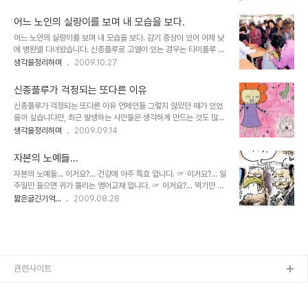
용인 것 같습니다. 그런데, 문제는 그에 따른 너무도 많은 혼란스러움
최근의 이러한 기사들 대부분이 정부의 공식 반응이나 발표를 통한 것
이 발생하고 있다는 사실입니다. 신종플루 감염에 대한 검사도 그렇지
이 아니라 단지 단편적인 사실-..
어느 노인의 실랑이를 보며 내 모습을 보다.
만, 의심이 된다 싶으면 바로 타미플루 처방을 하고 있는 현재의 방식
어느 노인의 실랑이를 보며 내 모습을 보다. 감기 증상이 있어 어제 낮
에 있어 과연 이것이 올바른 대처 방법인가 싶습니다. 딸 아이가 열이
에 병원엘 다녀왔습니다. 신종플루로 고열이 있는 경우는 타미플루 처
있어 병원엘 다녀왔는데, 바로 타미플루 처방이 되었습니다. 아이는 신
방을 하라는 정부의 지침이 있다고 해서인지 사람들이 많았습니다. 그
생각을정리하며
2009.10.27
종플루에 대한 감염 검사를 하지도 않았고, 단지 열이 있다는 것 하나
리고 독감예방접종을 별도로 보건소의 직원분들이 나와서 노인분들의
의 단서로만 신종플루 감염일 수 있다는 의사의 소견으로 타미플루를
예방주사 접종을 한다고 해서 할아버지 할머니 분들도 무척 많으시더
처방 받았는데... 신종플루 감염 ..
신종플루가 걱정되는 또다른 이유
군요. ▲ 위 사진은 본 글과 관계가 없습니다. 이미치출처: 영양인터넷
신종플루가 걱정되는 또다른 이유 언제인들 그렇지 않았던 때가 있었
뉴스 추출 편집 게재 그런데, 이 예방주사가 지역 마다 한정적으로 지
을까 싶습니다만, 최근 발생하는 사안들은 생각하게 만드는 것도 많고,
역 거주자를 접종을 한다는 것에서 어느 할아버지 한 분과 간호사간에
조심해야할 것도 참 많습니다. 신종플루, 임진강 참사, 정치권의 개각
생각을정리하며
2009.09.14
실랑이가 벌어지기 시작했습니다. 요는, 그 할아버지가 타 지역에서 오
과 관련된 사안 등등... 그 중 신종플루는 직접적으로 우리들에게 영향
신 분이었는지 간호사는 할아버지의 예방접종이 안된다는 얘기를 하
을 끼치고 있는 가장 큰 이슈라고 생각합니다. 그러고 보니 이렇게 지
였고 할아버지는 아랑곳 하지 않은 채로 한 번..
자본의 노예들...
속적으로 많은 일들이 발생하기 때문에 잊어야 하지 말아야 할 일들까
자본의 노예들... 이거요?... 건강에 아주 특효 입니다. ☞ 이거요?... 일
지도 쉽게 망각해 버리는 것은 아닌지 되짚어 보게 됩니다. 용산사태,
주일만 들으면 귀가 뚫리는 영어교재 입니다. ☞ 이거요?... 먹기만 하
장자연 씨 자살 등등... 신종플루... 의학적으로는 잘 모르겠습니다. 그
면 체중감량이 확실하게 됩니다. ☞ 이거요?... 이러 이러한 것들 모두
짧은글긴기억...
2009.08.28
리고 이러한 건강과 관련된 이슈를 상업적으로 접근하는 논리의 무서
를 보장하는 보험입니다. ☞ 저희 대학교는 졸업만 하면 취업 100%
움도 무시할 수 없지만, 모든 전염성 질병의 그것과 마찬가지로 신종플
입니다... ... ... 이런걸 두고 비공식적인 실제 목적은 따로 있다고 하는
루가 끼치는 파급효과 중에서도 ..
것일까요?빗길 고속도로에서 일어난 사고현장에 번쩍이는 불빛을 밝
히며 모여드는 수많은 차량들... 병원비가 없다고 환자를 거부하는 병
원... ▲ 이미지 출처:
http://blog.ohmynews.com/solneum/50988 덧붙여... 인류
관련사이트
의 건강보다 수익창출을 위한 기업의 특허권을 우선적으로 보장하는
것이 당연한... 이런 모습들이 ..