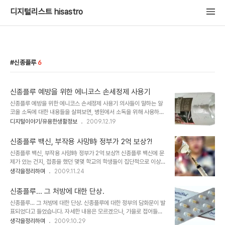
디지털리스트 hisastro
신종플루
6
신종플루 예방을 위한 에니코스 손세정제 사용기
신종플루 예방을 위한 에니코스 손세정제 사용기 의사들이 말하는 알
코올 소독에 대한 내용들을 살펴보면, 병원에서 소독을 위해 사용하는
알콜 솜 등의 알코올 농도는 약 80% 수준이라고 합니다. 그리고 약
디지털이야기/유용한생활정보
2009.12.19
70% 정도가 되어야 충분한 소독의 효과가 있다고 조언합니다. 이는
병원에서 사용하는 것을 기준으로 할 때 그렇다는 얘기일테고, 보통 가
신종플루 백신, 부작용 사망時 정부가 2억 보상?!
정에서 또는 직장이나 매장 등에서 바쁜 시간 틈틈이 손을 깨끗이 하기
신종플루 백신, 부작용 사망時 정부가 2억 보상?! 신종플루 백신에 문
위해 별도로 물로 씻는 번거로움을 없애는 방법으로는 일반적인 손세
제가 있는 건지, 접종을 했던 몇몇 학교의 학생들이 집단적으로 이상
정제면 충분하다는 생각을 합니다. 이전의 포스트에서도 밝혔습니다
증세를 보인다는 기사가 어제부터 나오고 있습니다. 또 이런 것을 잘하
생각을정리하며
2009.11.24
만, 전 결벽증세가 좀 심하게 있는 부류의 사람입니다. 결벽증이 깨끗
는 거라 해야할지 모르겠는데, 이러한 기사와 함께 눈길을 끄는 또 하
한 것을 의미하는 것이 아니라는 것을 너무도 잘알고 있지만, 이를 바
나의 기사가 있는데, 바로 "'백신이 원인' 입증 안돼도 보상"이라는 기
꾸기란 쉽지가 않다는 것이 문제라면 문제일..
신종플루... 그 처방에 대한 단상.
사입니다. 그리고 이어지는 기사 하나는 신종플루 백신을 접종한 후 집
신종플루... 그 처방에 대한 단상. 신종플루에 대한 정부의 담화문이 발
단으로 발병한 원인이 신종플루에 감염된 것 때문이라는 기사입니다.
표되었다고 들었습니다. 자세한 내용은 모르겠으나, 가을로 접어들어
신종플루를 예방하려고 주사를 맞았는데, 신종플루에 감염이 되었다
신종플루 확산에 대한 대처로써 타미플루 처방에 대한 완화가 주요 내
생각을정리하며
2009.10.29
면... 신종플루 변종이 유행한다는 말인지... 기사의 내용으로 보아서는