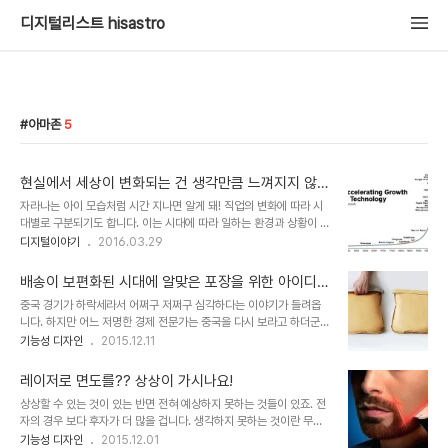
디지털리스트 hisastro
아마존
5
현실에서 세상이 변화되는 건 생각만큼 느껴지지 않지
만...
자라나는 아이 모습처럼 시간 지나면 알게 돼! 직업의 변화에 따라 시
대별로 구분되기도 합니다. 이는 시대에 따라 일하는 환경과 상황이 달
라진다는 것을 의미하며, 과학기술 발전의 흐름을 말하는 근거가 되기
디지털이야기
2016.03.29
도 합니다. 적어도 현재까지는... 자동차 산업이 부흥한 것이 불과
5~60년 가량이고, 국내의 경우도 "1가구 1차량"이라고 하는 자동차
배송이 보편화된 시대에 알맞은 포장을 위한 아이디어
대중화 시대가 열린 것도 고작 길게 봐야 20년 전후라고 할 수 있습니
디자인
중국 경기가 하락세라서 어쩌구 저쩌구 심각하다는 이야기가 들려옵
다. 그 짧은 시간 내에 사람들은 자동차 소유를 필수라는 생각을 하게
니다. 하지만 어느 저명한 경제 전문가는 중국을 다시 보라고 하더군
됐고, 다른 누가 아닌 저만 하더라도 자동차는 기술의 총아로써 -구체
요. 이제까지 중국이 생산을 기반으로 했다면 조만간 소비 중심으로 그
기능성 디자인
2015.12.11
적으로 생각한 것은 아니라도- 일정한 범주 내에서 지속적인 발전과
기반이 이동하게 될 것이라고 하면서... 아마도 생산과 소비의 균형을
활용이 이어질 것이라고 생각했습니다. 그런 생각들 속에는 일 또는 생
통한 내수경제의 상승이 중국의 미래임을 이야기 하는 것이라고 생각
계수단도 깊숙히 자리했다고 할..
레이저로 면도를?? 상상이 가시나요!
되었습니다. 그것이 맞다면 이는 디지털 시대와 맞물려 그 짧은 시간에
상상할 수 있는 것이 있는 반면 전혀 예상하지 못하는 것들이 있죠. 전
전 세계를 석권하다 시피한 온라인 마켓플레이스의 대명사 아마존을
자의 경우 보다 후자가 더 많을 겁니다. 생각하지 못하는 것이란 무한
넘어선 알리바바를 제외하고 생각할 수 없게 됩니다. 말하자면 상징적
대일테니...그래도 어느정도 흐름을 읽는 분야로 한정하자면 얘긴 좀
기능성 디자인
2015.12.01
으로 그렇다는 겁니다. 이미지 출처: finance.yahoo.com 참고적