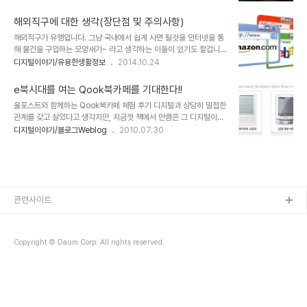
달라질 텐데... 그럼에도 디자인에 대해 관심 많고, 디지털을 좋아하는
으로 지난 11월 11일 중국판 블랙프라이데이라 일컬어지는 싱글즈데
제게 이건 상상 조차 할 수 없던 겁니다.아니 어느 분인들 상상이나 했
이(광곤절) 하루 매출이 $143억을 ..
해외직구에 대한 생각(장단점 및 주의사항)
을까요?!! 레이저로 면도를???"Let’s make things better" 우리말
해외직구가 유행입니다. 그냥 국내에서 쉽게 사면 될것을 인터넷을 통
로 "작은 차이가 명품을 만든다"고 광고되었던 기업.. 그 필립스
해 물건을 구입하는 모양새가~ 라고 생각하는 이들이 있기도 할겁니
(Philips)가 선보인 면도기 얘깁니다. 그것도 벌써 2년 전 쯤 출시되
다. 하지만 오죽하면 그럴까라는 건 더 말할 나위 없죠. 최근 들어 부쩍
디지털이야기/유용한생활정보
2014.10.24
었던 것인데... 이걸 이제야 보다니... 저만 몰랐던 걸까요? ㅠ.ㅠ 이미
해외 인터넷 쇼핑몰을 통해 직구를 하는 이유는 아시다 시피 머니 머니
지 출처: tuvie.com 면도를 매일 해야 하는 저로써는 관심..
해도 머니 때문입니다. 이걸 돈 독 올랐다는 표현을 하자니 이쪽 저쪽
e북시대를 여는 Qook북카페를 기대한다!!
다 걸리는군요. 하지만 구매하는 쪽에서야 조금 절약하고자 하는 심사
올포스트와 함께하는 Qook북카페 체험 후기 디지털과 상당히 밀접한
이니 파는 쪽의 과한 가격 책정에 문제 있다는 지적은 어느 정도 타당
관계를 갖고 살았다고 생각지만, 지금껏 책에서 만큼은 그 디지털이란
합니다. 이미지 출처: www.xenexdesigns.com.au 따지고 보면
연관성에 대해 그리 많은 생각을 했던 것 같지는 않습니다. 앞서 발행
디지털이야기/블로그Weblog
2010.07.30
국내 유통 환경은 나쁘지 않은 여건임에도 무언가 잘못 작동되는 시스
했던 포스트 'e북의 가능성에 대하여'에서 말씀드렸던 바와 같이 저역
템 문제와 한쪽으로 치우쳐 버린 상황이 불편함을 점점 더 가중시킨다
시 디지털 생활 속에 있으면서 그정도 수준의 디지털을 이해하고 마치
는 생각입니다. 어째서 ..
엄청나게 디지털을 아는 양 생각했던 것 같기도 합니다. 처음 컴퓨터를
접하던 90년대 초 컴퓨터에 재미를 느끼게되면서 잠시 미래에는 책도
컴퓨터 속에서 읽게 될지 모른다는 어렴풋한 생각을 했던 기억이 납니
다. 그리고 약 10년 여의 세월 흐른 뒤였을까요? 우연히 접하게 된 꽤
관련사이트
괜찮게 느껴진 '가림토'라는 지금으로 말하자면 e북리더 프로그램을
보면서 구체적으로 전자책 e북..
Copyright © Daum Corp. All rights reserved.