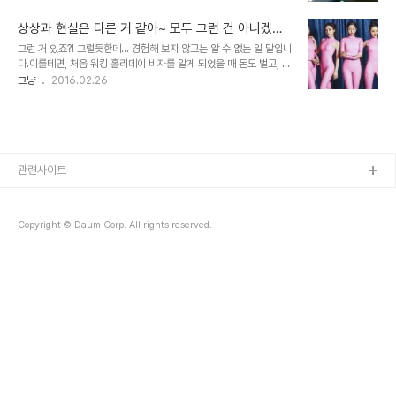
면 한편으로 그러려니 하면서 혹은 어떤 상식처럼 또는 마치 지혜를 얻
람들이~ 정말 알다가도 모를 일입니다. 뭐~ 찾아보니 그걸 모르는 것
은 듯할 수도 있을지 모릅니다. 타인의 불행이 행복의 기준일 수밖에
도 아닌 듯한데... 위 ..
상상과 현실은 다른 거 같아~ 모두 그런 건 아니겠지
없는 이유 그런데, 우리가 사회 현실 속에서 감정적으로 느끼는 아픔이
만...
그런 거 있죠?! 그럴듯한데... 경험해 보지 않고는 알 수 없는 일 말입니
라면 얘긴 다르다고 봅니다. 용산참사, 쌍용차 해고 노동자들의 죽음,
다.이를테면, 처음 워킹 홀리데이 비자를 알게 되었을 때 돈도 벌고, 영
가습기 사고, 세월호 참사… 일일이 거론하기도 어려울 뿐만 아니라 이
어도 배울수 있는 너무도 좋은 일석이조의 기회라고... 하지만 실제 현
그냥
2016.02.26
젠 섣불리 아프다는 소리조차 쉽지 않은 현실. 왜 이래야만 하는 걸까
실이 그렇지 않다는 건 직간접적으로 경험하지 않고는 알기 어렵기 때
요? 어째서 비정상이 정상인 양 뒤바뀐 모습이어야 하는지?!! 밀양 송
문에 그럴듯하다 생각한 것에 멈춰 있는 경우라면 그것이 그럴 것이란
전탑, 제주 강정… 지진도..
생각을 넘어 명백하다고 착각하게 될 가능성이 큽니다. 아니 대부분 그
게 답이라고.. 끝끝내 확신하고야 맙니다. 그것이 무엇이든... 이미지
출처: lostintentions.com 뭐~! 워킹홀리데이 비자(Working
Holiday Visa)가 원래의 그 취지에 맞게 운영된다면 어떨지 모르겠
관련사이트
단 생각이 들기도 합니다만, 아직 제가 그 직접 경험한 것은 아니라서..
Copyright © Daum Corp. All rights reserved.