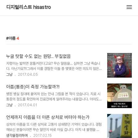
디지털리스트 hisastro
아픔
4
누굴 탓할 수도 없는 원망.. 부질없음
지렁이는 밟히면 꿈틀거린다고요? 무슨 말씀을... 심하면 그냥 죽습니
다. 아닌가요?!!그래서 이를 경험한 이들 중 몇몇은 어떤 의도치 않은
것이라도 누군가에겐 돌이킬 수 없는 상처가 된다는 것을 되새기게 합
그냥
2017.04.05
니다. 그게 그저 재미를 얻고자 했던 어린 마음일지라도. 어린 시절 아
주 개구진 녀석이 있었습니다. 그 어린놈이 뭔 생각이나 있었겠습니까
아픔(통증)이 측정 가능할까?!
마는 그 생각 없는 녀석이 저지르는 불특정 다수를 향한 장난은 장난으
병원 병실 침대에 붙여져 있는 안내 그림을 본 적이 있습니다. 치료 시
로만 치부할 수 없습니다. 모든 행위가 그랬다고 할 수는 없겠지만. 그
통증의 정도를 확인하여 진료진에게 알려주라는 내용입니다. 아마도
나마 그 장난의 폐해가 겉으로 불거지기라도 하면 다행입니다. 문제는
보신 분들이 적지 않을 거라고 생각합니다. 보통 1에서 10단계까지로
그냥
2017.04.01
드러나지도 않으면서 개인이 떠안아야 하는 피해입니다. 잊힌 듯하다
구분되어 있죠. 이게... 그런데, 불현듯 궁금했습니다.과연 이게 가능할
가도 아픔으로 상기되는 그날의 기억이 그렇습니다. 그냥 듣는다면 웃
까?! 문득 이를 생각해내고 그 생각에 수긍한 이들을 찾아 실제 실험해
을 일일지 몰라도 잊힐만하면 도지는..
언제까지 아픔을 더 아픈 상처로 버텨야 하는가
봤으면 싶다는 생각이 들었습니다. 기회가 닿지 않아 아직까지 실천으
상처의 아픔을 또 다른 상처로 고통이 상쇄됐던 기억이 있습니다. 경험
로 옮기지 못했지만 지금도 여전히 그 궁금함은 가시질 않습니다. 아니
해보신 분들이라면 무슨 말인지 바로 아실 겁니다. 마치 내 불행을 더
정말 이걸 생각해 낸 이들 그리고 이 생각을 듣고 공감했으니 이런 안
큰 불행의 타인을 보면서 위안을 삼는 아이러니... 그래도 이런 정도라
생각을정리하며
2017.02.15
내 그림을 대량으로 인쇄하여 부착했을 텐데… 그 똑똑하다고 하는 사