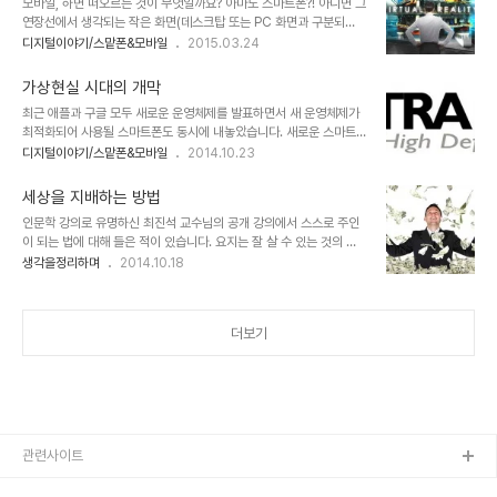
모바일, 하면 떠오르는 것이 무엇일까요? 아마도 스마트폰?! 아니면 그
뿐입니다. 근데, 왜 하필 애프터서비스라고 해야 했을까?? 그건 아마도
연장선에서 생각되는 작은 화면(데스크탑 또는 PC 화면과 구분되
국내 초기 제조업체들의 기술 부족으로 인해 이를 무마하기 위한 수단
는)... 정보시대에서 사람들이 간과하지 말아야 할 것이 바로 이 부분입
디지털이야기/스맡폰&모바일
2015.03.24
에 따라 사후 조치를 통해 해결하겠다는 전략(?)에 의해 만들어진 말이
니다. 지금은 그럴지 몰라도 앞으로도 그렇지는 않을 것이기 때문입니
아닐까요? 문제는 인식적으로 그게 당연시 되고 있다는 점입니다. 문
다. 과학과 기술은 계속 발견되고, 발전되어 갑니다. 지금이야 기술적
제가 발생했을 때 지..
가상현실 시대의 개막
인 여러 제약 조건에 따라 작은 화면일 수밖에 없는 것으로 모바일을
최근 애플과 구글 모두 새로운 운영체제를 발표하면서 새 운영체제가
정의 내리고 있지만 조만간 모바일과 데스크탑의 구분은 사라질 겁니
최적화되어 사용될 스마트폰도 동시에 내놓았습니다. 새로운 스마트
다. 얼마 전 마이크로소프트(이하 "MS")는 Windows 10 공개 행사
폰은 다들 아시다피시 애플 아이폰6와 6플러스, 구글의 넥서스 6입
디지털이야기/스맡폰&모바일
2014.10.23
에서 증강현실이 가미된 가상현실 장치 홀로렌즈(HoloLens)를 시연
니다. 그러고 보니 둘다 6 군요. ^^ 새로운 아이폰과 넥서스는 저마다
하며 그간 주목받지 못했던 한(?)을 한껏 푸는 듯했습니다. 워낙 맛보
최신 사양을 자랑합니다만, VR에 관심이 집중된 요즘 제 눈에 띄는 것
기 버전을 잘 활용하는 M..
세상을 지배하는 방법
은 해상도입니다. 특히 구글은 고릴라 글래스3 강화 코팅
인문학 강의로 유명하신 최진석 교수님의 공개 강의에서 스스로 주인
2560×1440 화소 (491 ppi)로 VR을 즐기기 위한 기본적 조건을
이 되는 법에 대해 들은 적이 있습니다. 요지는 잘 살 수 있는 것의 해
갖췄습니다. 물론 UHD 해상도를 기본으로 할 향후의 스마트폰은 VR
답, 그건 자기 기준을 가져야 한다는 주장이었습니다. 워낙 달변가시고
생각을정리하며
2014.10.18
에 좀더 최적화 되겠지만...이미지 출처:
그 이상의 지식을 갖추셨기 때문에 말씀 한마디 한마디가 상당히 설득
www.businesskorea.co.kr / 4k-smartphones.com 고해상
력 있게 느껴졌지만, 이내 시간이 흐를수록 그 생각에 대한 접점은 멀
도 화질을 갖춘 스마트폰이 본격적으로 출시된..
어지는 기분이었습니다. 그래서 왜 그랬을까??를 생각해 보았습니다.
더보기
그러니까 본 포스트는 그것에 대해 나름 생각한 이유를 정리하고, 어느
분들이라도 생각을 나눴으면 하는 바램으로 남기는 글입니다. 뭐~ 그
렇지 않은 글이 어디 있겠습니까마는... ^^; 최진석 교수님께서 하신 말
씀은 공감하기에 충분하다는 것을 부인할 수 없습니다. 문제는 그 기준
을 누구나 갖기란 어려운 구..
관련사이트