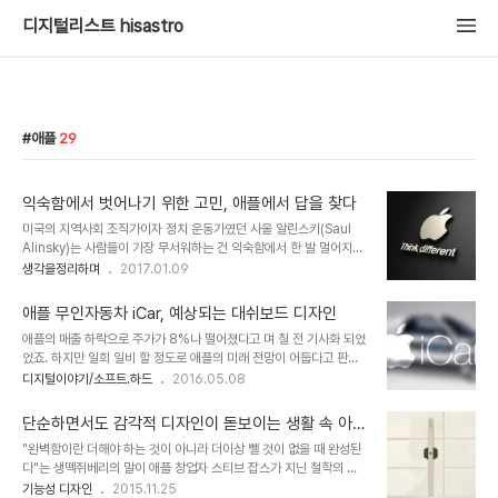
디지털리스트 hisastro
애플
29
익숙함에서 벗어나기 위한 고민, 애플에서 답을 찾다
미국의 지역사회 조직가이자 정치 운동가였던 사울 알린스키(Saul
Alinsky)는 사람들이 가장 무서워하는 건 익숙함에서 한 발 멀어지는
것이라고 했습니다. 해석에 따라 약간씩 달라지겠지만 여기서 언급된
생각을정리하며
2017.01.09
무섭다는 건 이해적 측면에서 보면 어려운 것으로도 이해될 수 있을 겁
니다. 따라서 익숙하지 않은 것에 관한 사람들의 느낌을 생각할 때 알
애플 무인자동차 iCar, 예상되는 대쉬보드 디자인
린스키의 말은 대부분의 사람들에게 적용될 수 있는, 그래서 너무도 정
애플의 매출 하락으로 주가가 8%나 떨어졌다고 며 칠 전 기사화 되었
확한 표현으로 와 닿는 아주 명쾌한 지적이라 할 수 있습니다. 그러나
었죠. 하지만 일희 일비 할 정도로 애플의 미래 전망이 어둡다고 판단
조금만 깊이 생각해보면 이는 많은 사람들이 착각하는 것이기도 합니
하는 이들은 그리 많아 보이지 않습니다. 세상 일이란 게 알 수 없는 것
디지털이야기/소프트.하드
2016.05.08
다. 어렵다거나 무섭거나 불안한 것의 실체는 사실 그 자체의 느낌이
이긴 합니다만... 이미지 출처: smarteranalyst.com 애플이 잘한
아닌 제대로 인지하지 못한 막연함에 있기 때문입니다. 이를 가장 잘
다고 생각되는 것이 어느 기업의 (지금은 죽었는지 살았는지 알 수 조
파악한 부류는 자본가 집단입니다...
단순하면서도 감각적 디자인이 돋보이는 생활 속 아이
차 없기도 한) 총수가 말하듯 말만이 아닌 정말 초 집중하는 응집력에
디어
"완벽함이란 더해야 하는 것이 아니라 더이상 뺄 것이 없을 때 완성된
있다고 저는 생각합니다. 그 응집력이란 그간 봐왔던, 핵심 제품을 중
다"는 생떽쥐베리의 말이 애플 창업자 스티브 잡스가 지닌 철학의 배
심에 두고 제대로 연결되는 제품들 면면으로 설명될 수 있죠. 아이폰과
경이었다는 이야기를 들은 적이 있습니다. 애플 제품들이 지닌 힘은 따
기능성 디자인
2015.11.25
아이패드 그리고 맥을 중심으로 하는 하드웨어와 이를 통합하는 소프