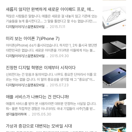
로 있는 것이 아니라 그 "군더더기 없음"에 있던 것이 아닌가라는 생각
트웨어 앱 생태계가 그렇습니다. 이 부분에서 중요한 건 제품들 이름
에서 스티브 잡스의 철학은 그저 표현하기 좋은 말 뿐만은 아니었다고
조차 복잡하지 않다..
새롭지 않지만 완벽하게 새로운 아이패드 프로, 애플
할 수 있습니다. 애플의 제품 디자인이 그러하듯 생활 속에서 늘상 고
펜슬
적잖은 사람들은 말합니다. 애플은 새로운 걸 내놓지 않고 기존에 있는
민하는 건 불필요함 속에 벗어나지 못하는 한계입니다. 그건 한편으로
기술들을 늦게 출시한다고... 그 말을 틀렸다고 할 수는 없습니다만...
욕심이기도 합니다. 법정스님께서 주창하신 무소유까지는 아니더라도
제 생각은 조금 다릅니다. 애플이 새롭게 내놓는 제품의 기술들이 기존
디지털이야기/스맡폰&모바일
2015.11.11
뭐랄까.. 갖고 있긴 뭐한데, 버리기는 아깝다고 생각하는... 그러는 과
에 이미 존재했을지 모르지만 그것과 그건 분명히 다르다고 말이죠.
정에 결국 집안 구석구석은 물건들로 쌓이고 마는 현실이 증명하죠. 서
▲ 이전 MS가 했던 그대로 출시하기 전 선보여 맛뵈기에 성공한 것으
두가 길어졌는데요. 흐~애플 제품..
미리 보는 아이폰 7(iPhone 7)
로 보이는 MS 서피스 프로 4 그러나...이미지 출처:
아이폰(iPhone) 6s가 출시되었습니다. 하지만 1, 2차 출시국 명단엔
www.theverge.com MS가 전통적으로 제품이 출시도 되기전에
대한민국은 없습니다. 새로운 아이폰을 기다려온 이들에게 이는 불행
맛보기 버전을 그럴듯하게 보여주는데 선수였다면, 애플은 있는 그대
한 소식이 아닐 수 없습니다. 전파인증을 포함한 제품 판매에 따른 절
디지털이야기/스맡폰&모바일
2015.09.30
로 보여준다는 인강이 강합니다. 그것도 출시되는 시점에 맞춰... 현존
차와 규제가 까다롭다는 것이 한가지 요인이라는 말도 있지만... 이미
하는 스마트 기술의 완벽함이란 칭호는 애플만이 부여 받을 수 있는 유
지 출처: www.apple.com화면 갈무리 및 일부 편집 근데, 뭐~ 하루
일함이 아닐까라는 생각 마저 들게 합..
진정한 디지털 혁명은 이제부터 시작이다
가 다르게 변하고 빨리 진행되는 요즘과 같은 시절에 한 두달 늦게 사
신뢰한다는 건 믿음과 동의어입니다. 너무도 중요한 단어라서 이를 모
용하게 된다고 해서 그리 문제될 것도 없습니다. 그래도 좀 아쉽고 서
르는 이는 없을 겁니다. 이 말의 중요성을 생각할 때 그 "중요성"이란
운함이 있는 건 어쩔 수 없겠죠. 이런 애플빠 가트니라규~! ㅎ 그 아쉬
그 뜻 보다 머리 속에 이처럼 각인된 단어가 또 있을까 생각될 만큼 많
디지털이야기/스맡폰&모바일
2015.07.23
움을 살짝 달랠 겸 준비했습니다. iPhone 7의 예상되는 새로운 디자
은 사람들이 되뇌고 또 자주 사용하는 단어도 더이상 없지 싶을 정도입
인!!아이폰을 기다리는 이들에게 새로운 아이폰의 변화는 그 기다림의
니다. 신뢰한다는 것이 좋아하게 만드는 요인이 될 수는 있겠지만 신뢰
원인이라 할..
애플 서비스가 나쁘다는 건 안다니까!
가 곧 좋아하는 것을 의미하는 것은 아닙니다. 특히 그것이 어떤 기업
애플의 서비스를 받아 본 사용자라면 대부분 인정하는 사실일 겁니다.
을 향하는 경우라면 더더욱... 어떤 "빠" 또는 "까"라고 칭되는 최근의
뭐~ 물론 직접적인 경험은 아니더라도 국내 기업들이 사주(?)를 받은
세태를 비춰 마치 한 쪽에 포함되지 않으면 오히려 "따"로 취급되는 요
폐휴지들의 워낙 많은 배설물이 있던 까닭에 익히 알려져있기도 합니
생각을정리하며
2015.05.30
상한 시대라서 그것이 마치 정체성인양 호도되기도 합니다만 굳이 그
다. 팟캐스트 그것은 알기 싫다에서 이 문제가 다뤄지기도 했었고... 애
렇게 그저 호불호에 불과한 사실들이 논란의 중심에 있어야 하는지 생
프터서비스(After Service)라는 말... 많이들 아시겠지만 이말은 영
각하기도 합니다. 제가 말..
가상과 증강으로 대변되는 모바일 시대
어가 아닙니다. 그저 우리나라에서만 통용되는 국적이 묘연한 표현일