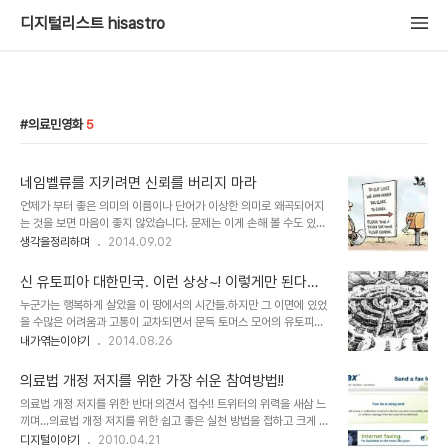
디지털리스트 hisastro
의료민영화
5
네임벨류를 지키려면 신뢰를 버리지 마라
언제가 부터 좋은 의미의 이름이나 단어가 이상한 의미로 왜곡되어지
는 것을 보면 마음이 좋지 않았습니다. 문제는 이게 손해 볼 수도 있는
어떤 거래에 한정된 것이라면 모를까... 사람 잡을 일들까지 아무렇지
생각을정리하며
2014.09.02
않은듯 횡행하고 있다는 겁니다. 이게 쉽게 통할 수 있었던 건 바로 네
임벨류!! 그리고 앵무새들의 입을 통한 바이럴!! 핵심도 없고 모호한 추
신 유토피아 대한민국. 이런 상상~! 이렇게만 된다
상적 명제만을 앞세우는데도 그넘의 네임벨류면 모든게 끝나버렸던
면...
누군가는 행복하게 살았을 이 땅에서의 시간들.하지만 그 이면에 있었
겁니다. 알고보면 그 네임벨류라는 것도 자기PR시대라는 합리화를 통
을 수많은 어려움과 고통이 교차되면서 문득 토머스 모어의 유토피아
해 그럴싸하게 포장된 자기 자랑이었을 뿐이고, 지닌 힘으로 우격 우격
가 생각났습니다. 답답한 현실을 타개할 방법은 당장 없지만, 상상은
내가엮는이야기
2014.08.26
밀어 부친 것에 불과합니다. 한 때 민영화라는 말이 좋게 들리던 시절
할 수 있지 않을까? 이미지 출처: Thomas More Utopia 중에서 언
이 있었습니다.뭔 말만하면 민영화 민영화... 그렇게 인식된데에는 그
젠가 이런 얘길 들은 적이 있습니다.선진국 어디선가는 더이상 할 것이
만한 원인이 있기도 했지만 나라..
의료법 개정 저지를 위한 가장 쉬운 참여방법!!
없어 해보는 것이 자살이라고... 지금 생각하면 가당치 않은 얘기지만
의료법 개정 저지를 위한 반대 의견서 접수!! 트위터의 위력을 새삼 느
이런 류의 이야기는 한둘이 아닙니다. 선진국에 가면 물건을 잃어버려
끼며...의료법 개정 저지를 위한 쉽고 좋은 실천 방법을 접하고 크게 공
도 그 장소에 가보면 그대로 있다라던가... 선진국은 깨끗하고 질서도
감하여 트위터에서 RT하듯 블로그를 활용한 RP(Repost)를 하고자
디지털이야기
2010.04.21
잘 지키고... 선진국은... 선진국에 가보면... 모두가 경험해 보지 못한