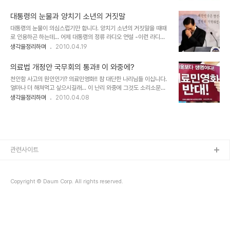
합니다. 릴레이 방식으로 전파해주시면 좋을 듯 합니다. 복지부는 이번
상태에서 그럴듯하게 들리던 이야기들이었죠. 그럴 수도 있고 그렇지
법개정과 관련하여 의료민영화와는 아무런 관계가 없다고 적극 해명
않을 수도 있는 ..
대통령의 눈물과 양치기 소년의 거짓말
하고 있지만, 내용들 마다마다에는 정말이지 궁색하기 그지 없습니다.
대통령의 눈물이 의심스럽기만 합니다. 양치기 소년의 거짓말을 때때
아래 링크한 기사를 참고하시기 바랍니다. 이번 법개정에 대한 골자들
로 인용하곤 하는데... 어제 대통령의 정류 라디오 연설 -이런 라디오
의 문제들을 요목조목 잘 지적한 글입니다. ■ 의료 민영화는 국가가
연설을 정규방송으로 하는 대통령이 세상에 얼마나 있을까요... 소통을
생각을정리하며
2010.04.19
만드는 고려장이다. 시작이 반이라고 의료민영화를 위한 모든 요소 요
하려거든 블로그나 트위터를 하시던가... 그게 많은 사람들 덜 피곤하
소들을 담고 있는 이번 법개정은 반드시 막아야만 합니다. 그렇지 않으
게 할테고... 더 좋은 모습일텐데...- 에서 보여줬다는 대통령의 눈물
면... 대한민국의 미래는 없습..
의료법 개정안 국무회의 통과!! 이 와중에?
보도들을 접하면서는 대통령으로써 -결과적으로- 국민의 감정만 자극
천안함 사고의 원인인가? 의료민영화!! 참 대단한 나리님들 이십니다.
하는 모습도 보기 좋지 않습니다만, 역시 이 우화 만큼 적절한 것이 또
얼마나 더 해쳐먹고 싶으시길래... 이 난리 와중에 그것도 소리소문없
없다는 생각이 들었습니다. ▲ 이 대통령 눈물의 추모 연설 이 대통령
이 스리슬쩍 해치운단 말입니까? 기가 막힐 노릇입니다. 의료민영화를
생각을정리하며
2010.04.08
이 19일 오전 청와대에서 가진 ‘천안함 희생장병 추모 라디오.인터넷
위한 법개정안이 국무회의를 거쳐 국회에 제출되었다고 하는데... 인터
연설’ 을 마친 뒤 눈물을 닦고 있다. 이 대통령은 “대통령으로서 천안
넷뉴스 검색을 해보니... 이런 중대한 사안에 대해 기성언론은 일언반
함 침몰 원인을 끝까지..
구 하나 없습니다. 언론장악이 효과가 있긴 있나 봅니다. 정말로 할말
을 잃게 합니다. 그렇잖아도 요즘 4대강 죽이기 사업 역시 국민들의
우려는 아랑곳 하지 않은채 속도전 식으로 공사가 진행되고 있다던
데... 음으로 양으로 나라를 홀딱 뒤집어 놓으려 하는 것 같습니다. 나
관련사이트
라 꼴이 정말 어떻게 되어 가는지... 그 맨날 우러러 보며 따라하기 좋
아하던 미국도 의료체계를 공공..
Copyright © Daum Corp. All rights reserved.