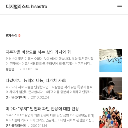
디지털리스트 hisastro
자존심
5
자존감을 바탕으로 하는 삶의 가치와 힘
인터넷이 좋은 이유는 수없이 많이 이야기했습니다. 저와 같은 듣보잡
이 주장하는 이유가 아니더라도 인터넷이 왜 좋은지는 누구든 생각할
수 있을 겁니다. 그런데, 이런 건 좀 다른 측면이라고 생각합니다. 일반
좋은글
2017.05.04
적으로 뭐~ 한 척한다고 할까요? 그런 게 있다 하더라도 대부분의 경
우 직접적이지 않기 때문에 어떤 사안들을 감정이 개입되지 않으면서
다같이?... 능력의 나눔, 다가치 사회!
도 받아들일 수 있다는 점입니다. 특히 참고하고자 하는 경우 정말 좋
저마다의 서로 다름을 인정한다면... 사람들은 각기 갖는 특성과 능력
다고 생각합니다. 단, 그러기 위해서는 충동구매처럼 휘둘리는 마음이
의 차이가 엄연히 존재합니다. 그리고 이를 충분히 이해하고 인정하여
어서는 안 된다는 겁니다. 이것이 쉽지 않은 게 인터넷이라는 공간이,
야 합니다. 하지만 이러한 사실을 명확히 알고 있음에도 우리는 종종
생각을정리하며
2010.02.24
아니 현 세상이 지닌 구조적 문제가 사람을 혹하게 만드는 성향이 많아
이를 쉽게 망각해 버리죠... 그리고 이것이 나 보다는 타인에게 적용하
서 뭔가 있어 보이고 따라 해야만 할 것 같은, 그러지 않으면 뭔가 잘
는 빈도가 많다는데 심각성이 있습니다. 그것도 힘의 흐름으로 점철됩
못 될지 모른다고 하는 강박이나 ..
미수다 "루저" 발언과 과민 반응에 대한 단상
니다. -어른이 아이에게... 상사가 부하에게... 등등- 물론 저마다 지닌
미수다 "루저" 발언과 과민 반응에 대한 단상 금방 가라앉을만도 한데,
그 사람만의 잠재적 능력을 최대한으로 끌어올리기 위하여... 특정 상
찌라시들이 기사거리가 그리도 없는지... 아니면 사회적 관심을 가십꺼
대와의 비교를 통한 자극과 격려로써 긍정적 변화를 유도 -최근 인기
리로 돌려 진짜 걱정하고 이슈화되어야 할 사안들에서 멀어지도록 하
생각을정리하며
2009.11.14
를 끌었던 드라마 "공부의 신"과 같은 일들이 이 사회에 보편적으로 일