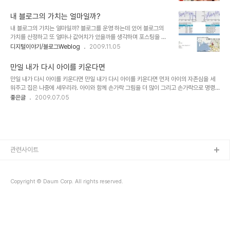
려고 하는건지... 어떠한 이유인지는 정확히 모르지만 좀 처럼 가라앉
어날 수 있다면...- 하는 것이라면 좋은 일이라고 할 수 있겠지만, 대부
지 않는 듯 합니다. 소송도 줄을 잇는다고 합니다. 껀수 제대로 잡은 듯
분 경쟁적 잣대 -또..
내 블로그의 가치는 얼마일까?
하지만, 우스운 꼴이라고 밖에 생각되지 않습니다. 찌라시들과 위정자
내 블로그의 가치는 얼마일까? 블로그를 운영 하는데 있어 블로그의
들은 좋아 죽습니다. 이 좋은 호기가 어디있나 하고 아마 계속 우려먹
가치를 산정하고 또 얼마나 값어치가 있을까를 생각하며 포스팅을 하
을 겁니다. 물론 많은 분들이 또한 반론을 제기하고 있고 차분히 아무
거나 블로그를 관리하지는 않을 겁니다. 저 또한 마찬가지구요... 블로
디지털이야기/블로그Weblog
2009.11.05
런 대응을 하지 않는 현명한 모습임음을 압니다. 또한 가만히 있는 것
그에 올려 놓은 광고들이 있긴 합니다만, 우리의 환경에서 이러한 광고
이 도움이 되겠다 싶어 이런 글 조차 쓰려 하지 않았지만-뭐 이런 블로
들로 인하여-영향은 분명 끼쳤다고 할 수 있지만- 블로글 운영하면서
그 글을 올리는 것이 뭐 큰..
만일 내가 다시 아이를 키운다면
받는 댓가라고 하기엔 어느 분의 말씀처럼 정말 초라해지는 느낌을 너
만일 내가 다시 아이를 키운다면 만일 내가 다시 아이를 키운다면 먼저 아이의 자존심을 세
머 자존심이 상하는 마음이 생기지 않을 수 없을 겁니다. 다만, 흥미로
워주고 집은 나중에 세우리라. 아이와 함께 손가락 그림을 더 많이 그리고 손가락으로 명령
또는 자부심을 갖는 다는 차원에서... 찾은 정보 하나를 포스팅하고자
하는 일은 덜 하리라. 아이를 바로잡으려고 덜 노력하고 아이와 하나가 되려고 더 많이 노력
좋은글
2009.07.05
합니다. 아마도 이미 알고 계신 분들도 계시리라 생각합니다... 이는 쓰
하리라. 만일 내가 다시 아이를 키운다면 더 많이 아는데 관심 갖지 않고 더 많이 관심 갖는
는 글 마다 항상 언급하는 사항이니... ^^ 현재 간단하게 블로그 가치의
법을 배우리라. 자전거도 더 많이 타고 연도 더 많이 날리리라. 들판을 더 많이 뛰어다니고,
측량 도구가 될 수 있..
별들을 더 오래 바라보리라. 더 많이 껴안고 더 적게 다투리라. 도토리 속의 떡갈나무를 더 자
주 보리라. 덜 단호하고 더 많이 긍정하리라. 힘을 사랑하는 사람으로 보이지 않고 사랑의 힘
을 가진 사람으로 보이리라. - 다이아나 루먼스 Diana Loomans - ..
관련사이트
Copyright © Daum Corp. All rights reserved.