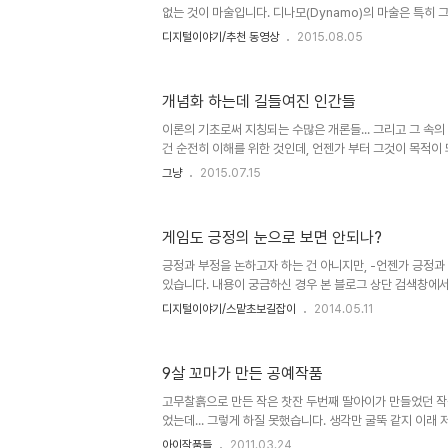
없는 것이 마술입니다. 디나모(Dynamo)의 마술은 특히 
지 않은 어줍잖은 눈으로 본다면... 그것도 과거의 시간으로 
디지털이야기/추천 동영상
2015.08.05
멀리도 아닌 1세기 전으로만 돌아가서 사람들 앞에 지금과
면... 예수의 기적... 사람들이 그를 신으로 믿게 한 이유
할지 모르지만 그 사실을 부인할 수 있을런지요?! 그것이 
개념화 하는데 길들여진 인간들
사람이 있을까요?! 목적 자체가 그것만을 두는 것이라고 할
하는 이유도 사실 그 때문 아닌지... 다시말해...그러한 차원에서
이론의 기초로써 지칭되는 수많은 개론들... 그리고 그 속의
건 순전히 이해를 위한 것인데, 언젠가 부터 그것이 목적이 
처: www.crazyandfunnystuff.com 무슨 테스트…
그냥
2015.07.15
들도 그에 해당하는 한 가지 아닐까 합니다. 이러한 테스트
아닌데... 뭐~ 물론 그 모든 것들이 그저 틀리기만 하다고 
는 각자의 몫이라고도 할 수 있다고 생각하며, 또 그렇게 주
게임도 긍정의 눈으로 보면 안되나?
지를 무작정 무시하고자 하는 것도 아니니까요. 바넘 효과(Bar
어쨌든 그런면에서 보자면 사람들은 자신이 보는 시각과 ..
긍정과 부정을 논하고자 하는 건 아니지만, -언젠가 긍정과
있습니다. 내용이 궁금하신 경우 본 블로그 상단 검색창에
보실 수 있을 겁니다.- 그렇게 긍정을 좋아하는 나라에서 
디지털이야기/스맡초보길잡이
2014.05.11
아합니다. 긍정의 힘을 믿는다면서요? 외국 사례에서도 찾
헌인 나라 빌 게이츠와 구글의 전폭적인 지원으로 전 세계
하고 있는 칸 아카데미의 창시자 살만 칸은 "나는 공짜로 
9살 꼬마가 만든 공예작품
말을 인용하여 이렇게 말합니다. "아이를 당신이 아는 범위에
시대에 태어났다." 게임을 나쁘게 바라보는 시각에는 부모
고무찰흙으로 만든 작은 찻잔 두번째 딸아이가 만들었던 
음이 있기 때문..
었는데... 그렇게 하질 못했습니다. 생각만 굴뚝 같지 이래
은건지 이제야 또하나의 작품?을 올리게 됩니다. 이 게으름이란..
아이작품들
2011.03.24