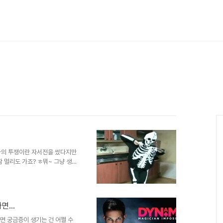
나의 투쟁이란 자서전을 썼다지만
 멀리도 가죠? ㅎ뭐~ 그냥 생
어쨌거나 맞는 말 같아도 틀린 것
는 말도 있죠. 왜 요즘 회자되는
 "피보다 진한 물이 있다는 걸
 있다는 걸 이렇게 확인하는 것
...
어 등)를 사용하다 보면 재밌는 소
는 이들이라면 누..
나면 궁금증이 생기는 건 어쩔 수