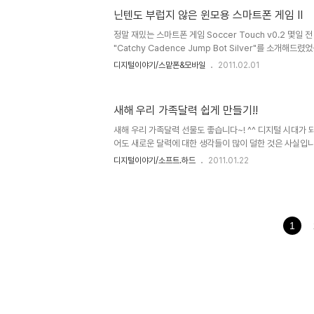
답니다.^^ 에구... 팔불출이 따로 없죠? 쿨럭~ ㅎ ^^그런
닌텐도 부럽지 않은 윈모용 스마트폰 게임 II
보기에도 만들려고 마음만 먹는다면 어렵지 않게 누구나 만들
리고 엄마가 만들어주는 아이들의 옷은 아주 특별한 의미가 
정말 재밌는 스마트폰 게임 Soccer Touch v0.2 몇
"Catchy Cadence Jump Bot Silver"를 소개해드렸
셨던 것 같습니다. 닌텐도의 리듬게임과 비교해도 부족하지
디지털이야기/스맡폰&모바일
2011.02.01
으로는 생각했는데... 어떠셨는지 모르겠습니다. 그 Catchy 
Silver라는 게임이 박자와 리듬에 맞춰 터치하면서 즐기는
릴 Soccer Touch라는 이름의 게임도 그것과 약간은 
새해 우리 가족달력 쉽게 만들기!!
지만, 정말 재밌는 게임입니다. 더우기 용량도 작고 공개된
수 있을 겁니다. -역시 WM계열에서 가능한 게임입니다.-..
새해 우리 가족달력 선물도 좋습니다~! ^^ 디지털 시대가 
어도 새로운 달력에 대한 생각들이 많이 덜한 것은 사실입니
달력이라던지, 무한도전 등 방송 프로그램을 통해 판매되는
디지털이야기/소프트.하드
2011.01.22
과 인기는 적지 않아 보입니다. 또한 예전과는 다르게 나만
재미를 가지고 새해 달력을 만들고자 하는 마음들은 과거 보
래서 요즘은 달력도 맞춤형으로 제작해주는 곳들이 많이 있
을 들이는 것 말고 직접 달력을 만들어 가족 친지들에게 작
괜찮은 생각이 아닌가 합니다. 그런데, 문제는 달력을 만든
1
각을..