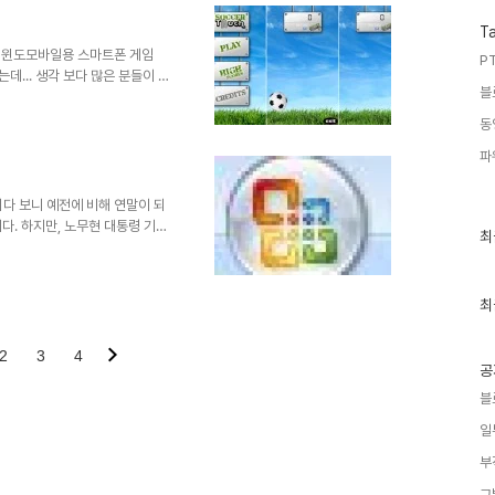
데, 이번 아이들 옷만들기는 제가
 수 있을 것 같아 보입니다. 그
T
있을 거..
일 전 윈도모바일용 스마트폰 게임
PT
었는데... 생각 보다 많은 분들이 보
블
 않을 만큼 재미?있다고 개인적
Cadence Jump Bot
동
 게임이었는데... 오늘 소개해드
파
유사하게 터치만으로 즐기는 단순하
 것이기 때문에 자유롭게 즐기실
되다 보니 예전에 비해 연말이 되
다. 하지만, 노무현 대통령 기념
최
최
 의미가 있는 달력에 대한 관심
근
의 달력이랄까요? 색다른 멋과
글
과
다 더하지 않나 생각됩니다. 그
인
최
지요. 하지만 이렇게 별도의 돈
기
은 선물로 나누어 주는 것도 참
글
다는 것이 우선 어렵지 않을까 생
2
3
4
공
블
일
부
그