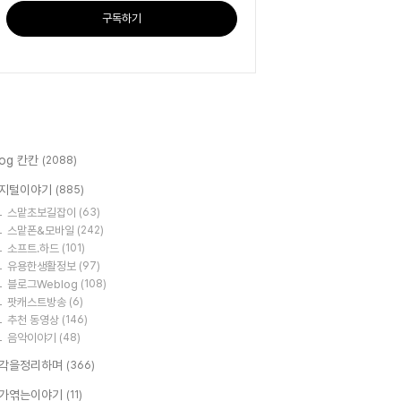
구독하기
log 칸칸
(2088)
지털이야기
(885)
스맡초보길잡이
(63)
스맡폰&모바일
(242)
소프트.하드
(101)
유용한생활정보
(97)
블로그Weblog
(108)
팟캐스트방송
(6)
추천 동영상
(146)
음악이야기
(48)
각을정리하며
(366)
가엮는이야기
(11)