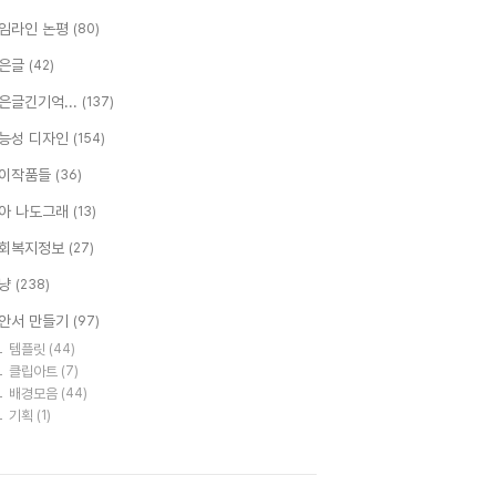
임라인 논평
(80)
은글
(42)
은글긴기억...
(137)
능성 디자인
(154)
이작품들
(36)
아 나도그래
(13)
회복지정보
(27)
냥
(238)
안서 만들기
(97)
템플릿
(44)
클립아트
(7)
배경모음
(44)
기획
(1)