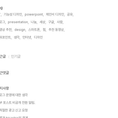
ag
,
기능성 디자인,
powerpoint,
제안서 디자인,
공유,
로그,
presentation,
나눔,
세상,
구글,
사람,
영상 추천,
design,
스마트폰,
힘,
추천 동영상,
워포인트,
생각,
인터넷,
디자인,
근글
인기글
근댓글
지사항
로그 운영에 대한 생각
부 포스트 비공개 전환 알림.
적절한 광고 신고 요청
별과 hisastro의 관계