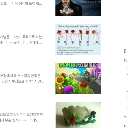
그렇죠. 논리적 생각의 틀이 잡히
되돌려 최소한 몇 세기 전.. 아니
 같은 완벽한 손놀림을 보여준다
기도 합니다. 이를 신성모독이라고
아니었다면 그를 신으로 믿었을
 수는 없겠으나 간증이란 것을
 볼 때 ..
 개념들...그것이 목적으로 하는
되어 버린 듯 합니다. 이미지 출
 라며 요즘 재미를 앞세워 떠도는 것
B
류의 가십들이 하루 이틀 된 것도
말하진 않겠습니다. 믿고 안 믿고
디
장하는 이들의 진실한(?) 의도까
num effect)를 아십니까?
 부정에 대해 포스팅을 한적은
서 긍정과 부정으로 검색하시면
게임이라면 못 죽여 안달인지 의
아보기 힘든 게임 셧다운제가 합
 모든 이들에게 무상교육을 제공
공부한다"라는 책에서 타고르의
 한정 짓지 말라. 당신과 다른
 입장에서 아이들을 사랑하는 마
작품들을 지속적으로 올린다고 했
생
 저래 무슨 핑계거리가 그리도 많
. -.-; ^^ 나라 안팍에서 너
내