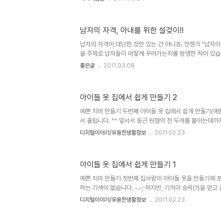
무도 큰 일들이 벌어지고 있습니다. 세상 살이도 퍽퍽하단 
들이 좋은 모습으로 자라나는 건 기분 좋은 일이라서 그 
여 제 아이가 만든 작품?을 올립니다. 이번 올리는 작품?은
남자의 자격, 아내를 위한 설겆이!!
달리하여 만들었습니다. ^^ 이전에 올렸던 작품?과 비교해
남깁니다. 8살 아이가 고무찰흙으로 만든 작은 찻잔 더 많은
남자의 자격이 대단한 것만 있는 건 아니죠. 언젠가 "남자의
을 주제로 남자들이 어떻게 꾸려가는지를 방영한 적이 있습니다
안일을 해본 후 정말 힘들다는 것을 느낀 개그맨 이경규 씨
좋은글
2011.03.08
아내를 위해 집안일을 도와주는 것도 남자가 지녀야 할 자격 중
이 적잖이 와 닿습니다. 들리는 바에 의하면 맞벌이하는 경
는다고 합니다. 물론 예전에 비하면 많이 변했다고는 하지만,
아이들 옷 집에서 쉽게 만들기 2
그런데, 아이러니하게도 결혼 전 대부분 남자들은 무엇이든
게 말합니다. 그러나 정작 결혼 후 모습은 다들 약속이라도 한
예쁜 치마 만들기 두번째 아이들 옷 집에서 쉽게 만들기(예쁜
서 올립니다. ^^ 앞서서 둥근 원형의 천 두개를 붙이는데까지
레이스를 만듭니다. 길이 110cm(원단 세로길이)와 폭 9c
디지털이야기/유용한생활정보
2011.02.23
니다. 위의 옷감은 아래 이미지 처럼 재봉틀을 이용하여 말아
천을 주름을 잡아서 각각의 천에 붙입니다. 10. 두 원형으
쳐 붙입니다. 11. 다시 옷감을 세번 접은 뒤 꼭지점 부위를 
아이들 옷 집에서 쉽게 만들기 1
기를 감안) 12. 자른 부위를 펴고 치마 아랫 부분이 될 밑
럼 됩니다. 13. 허리 부분의 고무줄을 넣을 천(가운데 ..
예쁜 치마 만들기 첫번째 집사람이 아이들 옷을 만들기에 포
하는 기색이 없습니다. -.-; 하지만, 기꺼이 승락(?)을 얻고
마 사진 손재주를 지닌 집사람은 재봉틀을 구입한 이후로 집의
디지털이야기/유용한생활정보
2011.02.23
등 직접 만들고 가꾸는 취미를 갖게 되었습니다. 프로는 아
아닌가 생각을 하며 흐믓함을 안고 사는 남자라 생각 하면..