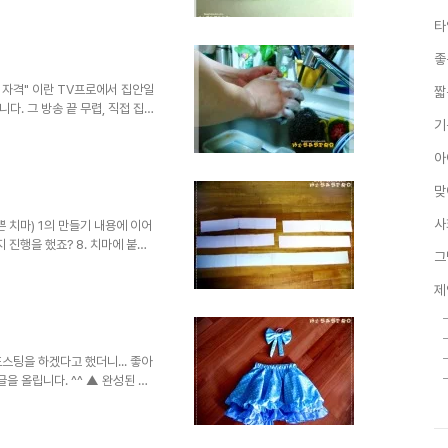
분들도 많구요. 그래도 어린 아이
타
마음을 함께하는 명목까지 포함하
 지난 번 올렸던 찻잔의 분위기를
좋
 보시는 것도 좋을 듯하여 링크를
 이야기는 의미가 없..
 자격" 이란 TV프로에서 집안일
짧
. 그 방송 끝 무렵, 직접 집
기
가 마지막 대사로 말을 합니다.
 하나라고... 근데, 요즘 그 말
아
우도 대부분 집안일은 여자가 맡
 아직은 좀 그런 것 같습니다.
맞
 다 잘해줄 것처럼 예비 아내에
 듯 결혼 전 얘기와는..
사
 치마) 1의 만들기 내용에 이어
 진행을 했죠? 8. 치마에 붙일
그
m의 천으로 각각 5개 씩을 만듭
박기를 합니다. 9. 각각의 5개
제
로 만들어진 옷감을 위 아래로 겹
약 15cm가량 자릅니다.(허리 크
단을 가지런히 놓으면 아래 사진 처
스팅을 하겠다고 했더니... 좋아
 글을 올립니다. ^^ ▲ 완성된 치
 베개며, 커튼, 얇은 이불 등
니지만, 이런 것도 삶의 재미가
. 저도 모르게 웃음이 절로 나온