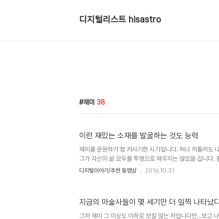
디지털리스트 hisastro
재미
38
이런 재밌는 소재를 발굴하는 것도 능력
재미를 운운하기 참 거시기한 시기입니다. 허나 히틀러도 
그가 자신의 삶 모두를 투쟁으로 채우지는 않았을 겁니다. 참
각 없어 보이는 글을 남기는 게 저도 거시기 해서요. 뭐~! 
디지털이야기/추천 동영상
2016.10.31
이 있고, 틀린 말 같아도 관점이 다를 뿐 틀렸다고 할 수 없
말이 있잖아요. 닭 동생 뽕쟁이가 하는 말이 순시리를 보면서
알았다"고 하던데.. 피는 물보다 진하다는 통설이 아닐 수도
지금의 마술사들이 몇 세기만 더 일찍 나타났다면
처럼요. 수많은 종류의 인터넷 서비스(검색, SNS, 뉴미디
재를 종종 접하게 됩니다. 현대를 살아가며 디지털을 사용하
그저 재미 그 이상도 이하로 보질 않는 저입니다만...보고 