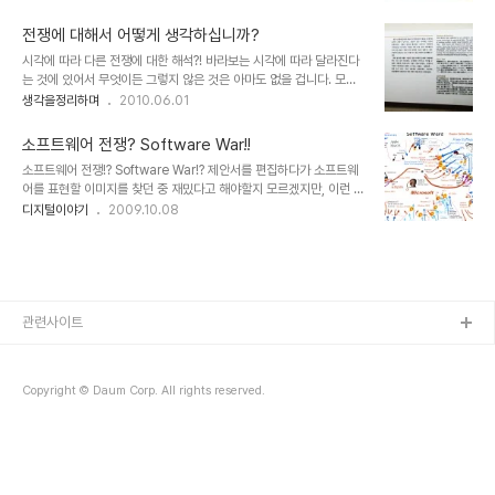
에 대한 감이 없기에 그 전쟁이라고 하는 것이 얼마나 끔찍한 것인지
해 둡니다. 이미지 출처: http://www.peoplepower21.org 참여연
알수 없습니다. 그러나 지금껏 살아오면서 6.25에 대한 기억들이 결
대 노동사..
전쟁에 대해서 어떻게 생각하십니까?
코 작지 않았던 까닭에 감으로 느끼지 못하는 것과는 반대로 6.25라
시각에 따라 다른 전쟁에 대한 해석?! 바라보는 시각에 따라 달라진다
는 글자만으로도 머리에 떠오르는 무언가가 있음은 이 글을 쓰는 저만
는 것에 있어서 무엇이든 그렇지 않은 것은 아마도 없을 겁니다. 모두
의 특별한 무엇은 아닐 겁니다. 그렇게 매년 6월이 되면 자연스럽게
가 각자 지닌 입장이나 주어진 환경과 시각에 따라서 생각은 달라 질
생각을정리하며
2010.06.01
상기되었던 6.25입니다만, 특히 올해 2010년은 60년이라고 하는
수 밖에 없으니까요. 그런 면에서 전쟁이라고 하는 것 역시 다르지 않
숫자적 의미가 더해져 이전 어느 해 보다도 그 느낌이 좀더 크게 다가
다고 봅니다. 특히, 전쟁을 경험하지 못한 아이들이 전쟁을 배경으로
오는 듯 합니다. 그래서인지 결코..
소프트웨어 전쟁? Software War!!
하는 게임(주로 롤플레잉 게임 또는 전략시뮬레이션 등)을 통해 얻어
소프트웨어 전쟁!? Software War!? 제안서를 편집하다가 소프트웨
지는 전쟁에 대한 인식은 그저 재미로 받아들이게 될수도 있습니다. 실
어를 표현할 이미지를 찾던 중 재밌다고 해야할지 모르겠지만, 이런 이
제 미국의 경우 아이들에게 군에 대한 인식을 -군입대 및 사관학교 진
미지를 보게 되었습니다. 이러한 구도의 이미지를 구상한 이유가 무엇
디지털이야기
2009.10.08
학에 대한 홍보 등을 목적으로 하는- 부여하는데 있어서 이러한 전략
인지 직접 확인할 수는 없지만, 그림만을 볼 때 충분히 이해가 가긴합
시뮬레이션 게임들을 활용하고 있는 예는 그것의 좋은 예가 될겁니다.
니다. 하지만 한편으로 세상이 이처럼 상호 적대적인 관점으로만 바라
최근 무인 공격용 항공기 및 헬기를 ..
보아야 하는 것인지... 이미 당연하다고 느낄만큼 이러한 것들에 생각
없이 젖어 살아가고 있지만 그냥 지나쳐 버릴 수 없어... 저만 이러한
생각을 하는 것인지 확인하고자 포스팅을 해봅니다. 제 생각은 이렇습
니다. 아마도 저와 같은 생각을 하고 계신 분들도 많으리라 기대합니다
관련사이트
만... 어떠한 사안들에 있어서 그 표현이 점점 더 적대시 하고 구분지으
려 하며, 차별화에만 집중..
Copyright © Daum Corp. All rights reserved.