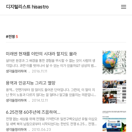
디지털리스트 hisastro
전쟁
5
미래엔 현재를 야만의 시대라 할지도 몰라
살아온 환경과 그 배경을 통한 경험을 무시할 수 없는 것이 사람의 생
각입니다. 과연 이를 벗어나서 살 수 있는 이가 있을까요? 상상의 범위
를 벗어난다면 모를까 그런 사람은 없을 것이라고 저는 생각합니다. 그
생각을정리하며
2016.11.11
래서 사회학에서는 "인간 행동과 사회 환경"을 가르치기도 하죠. 갑작
스럽게 이런 생각을 하게 된 것은 역시 알 수 없는 미래에 그 시대를 살
용역과 인공지능 그리고 멸망
아갈 이들이 지금을 어떻게 판단할 것인가라고 하는 물음 때문입니다.
용역... 언젠가부터 참 많이도 들어온 단어입니다. 그런데, 이 말이 지
과거와의 이해의 차는 현재가 미래보다는 분명히 덜할 겁니다. 기술을
닌 뜻이 노동과 다르지 않다는 걸 얼마나 알고들 있을지는 의문입니다.
통한 환경의 변화에 가속도가 붙음으로써 지금으로부터 과거 100년
워낙 용역과 관계된 일들이 많은지라 대략 감은 잡고들 있겠지 싶지만
생각을정리하며
2014.12.11
전을 판단하는 것보다 100년 후의 미래에서 지금을 판단하는 건 상상
말이죠. 어감으로 보자면 '노동'이란 순수한 느낌인 반면, 용역은 왠지
할 수 없는 일일 것이기 때문이죠. 이미지 출처:
순수한? 노동을 사고파는 느낌이랄까요? 좀 품격(?)있게 표현해서 경
investhought.com 사실 현재 우리는..
6.25전쟁 60주년에 즈음하여...
제용어적인~ 뭐 그런 것이라고 생각됩니다. 인정하고 싶지 않지만, 노
전쟁 없는 세상을 위해 전쟁을 기억한다!! 일천구백오십년 유월 이십오
동이라는 것이 사고파는 속에 내재된 것이라고 할 수 있으니 우선 그렇
일 새벽 북의 남침으로부터 시작되었다는 한반도 전쟁 6.25... 전쟁을
다고 하겠습니다. 다만, 그 노동에 대해 가치를 얼마나 부여하느냐에
직접적으로 경험하지 못한 세대로써 아직까지 전쟁이라고 하는 실체
생각을정리하며
2010.06.23
따라 그 사회가 부실한지 안정적인지 결정짓는 토대가 된다는 건 언급