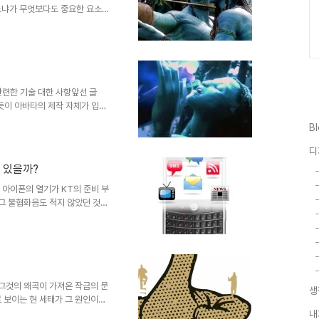
느냐가 무엇보다도 중요한 요소일
세우고 실감나는 CG영상을 제작했
의 기억은 좋은 예가 되리라 생각
 얼룩졌던 그때의 기억이 좋지는
 영화의 기본 골격이라고 할 수
워져 있다고 하더라도 채워져야
게 되어 관객으로부터 혹평을 받게
 관련한 기술 대한 사항앞선 글
했듯이 아바타의 제작 자체가 입체
이 아바타를 다시 보게 만든 요
B
면... iMax로 보질 못해서 그
면, 굳이 3D는 추천하고 싶지
디
하지만, 만일 처음 아바타를 보게
 있을까?
. 물론 iMAX를 볼 수 있는 경
MAX입니다..
a 아이폰의 열기가 KT의 준비 부
 그 불협화음도 적지 않았던 것
된 매니아층의 아이폰에 대한 사
여타의 나라들에서 그랬듯이 서서히
 보입니다. ▲ 과거 데스크탑
. 이제 스마트폰이 중심이 되는
대의 핵심적 도구가 될 스마트폰
 것으로 예상되는 것으로 가장
 그것의 왜곡이 가져온 작금의 문
생
 보이는 현 세태가 그 원인이라
야만 한다는... 그것도 함몰된
내