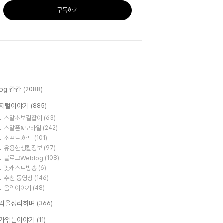
구독하기
log 칸칸
(2088)
지털이야기
(885)
스맡초보길잡이
(63)
스맡폰&모바일
(242)
소프트.하드
(101)
유용한생활정보
(97)
블로그Weblog
(108)
팟캐스트방송
(6)
추천 동영상
(146)
음악이야기
(48)
각을정리하며
(366)
가엮는이야기
(11)