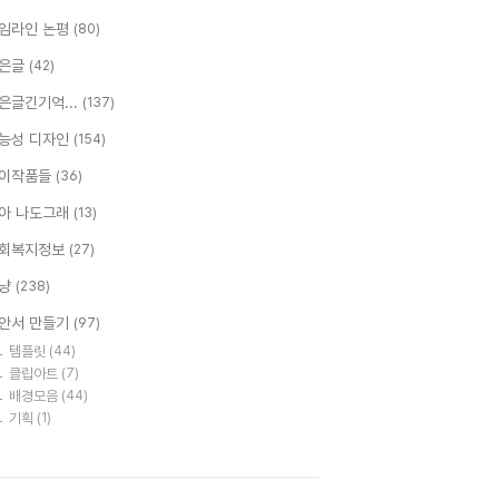
임라인 논평
(80)
은글
(42)
은글긴기억...
(137)
능성 디자인
(154)
이작품들
(36)
아 나도그래
(13)
회복지정보
(27)
냥
(238)
안서 만들기
(97)
템플릿
(44)
클립아트
(7)
배경모음
(44)
기획
(1)