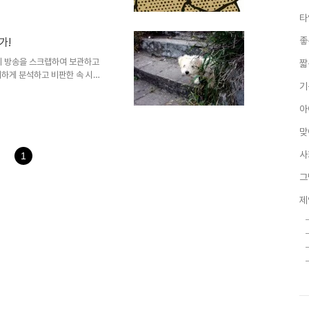
낭비가 초래되고 있습니다. 오해
타
지 일등을 위하여... 남보다 높
 말하는 것이니까요. 정작 중요
좋
가!
다. 무슨 말이냐면 줄 세우기의
든요. 아무리 한들 안 ..
전의 방송을 스크랩하여 보관하고
짧
쾌하게 분석하고 비판한 속 시원
기
자 게재합니다. 진정한 긍정을
발만 들면 확 뭉치는 집단의 모습이
아
은 유포자들의 정치적 의도를 파악
운데, “일본인이 진흙이라면,
맞
서로 조화를 잘 이루지만, 한국
뤄 협력하지 못한다는 자기 비하
사
1
그
제