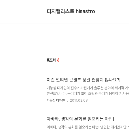
디지털리스트 hisastro
조화
6
이런 멀티탭 콘센트 정말 괜찮지 않나요?!
기능성 디자인의 진수?! 가전기기 솔루션 분야의 세계적 기업
콘센트입니다. 군더더기 없이 조립과 분리가 용이하여 사
보이는데요... 이미지상으로 볼때도 참 좋은 아이디어 디자
기능성 디자인
2011.02.09
이와 유사한 제품을 모 쇼핑몰에서 본 기억이 있었는데, 그
자인이란 생각을 했었지만... 이것을 보게 되니까... 그 제
할까요? 완성도 높은 이 제품의 디자인을 보면서 이런 생각
아바타, 생각의 분화를 일으키는 마법!
변화 시키는 것... 디자인은 단순히 보기 좋게 하는 것이 아
과 조화로움이 녹아 있는 것이라고... 이미지 출처 : www.yan
아바타, 생각의 분화를 일으키는 마법! 당연한 얘기겠지만,