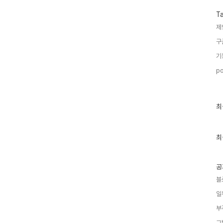
T
제
구
기
po
최
최
근
글
과
인
최
기
글
공
블
일
부
그