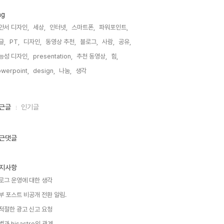
ag
안서 디자인,
세상,
인터넷,
스마트폰,
파워포인트,
글,
PT,
디자인,
동영상 추천,
블로그,
사람,
공유,
능성 디자인,
presentation,
추천 동영상,
힘,
werpoint,
design,
나눔,
생각,
근글
인기글
근댓글
지사항
로그 운영에 대한 생각
부 포스트 비공개 전환 알림.
적절한 광고 신고 요청
별과 hisastro의 관계