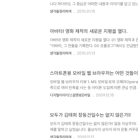
나다 하더라도 그 중심은 어떠한 내용과 이야기를 담고 있
겁니다. 몇해 전 수백억의 제작 비용을 홍보의 전면에 내
생각을정리하며
2010.01.15
다며, 나라가 온통 시끄러웠던 심형래 감독의 영화 "디워"
합니다. 물론 이상한 논리들로 찬반이 엇갈리며 지저분하게
않지만... 이야기 또는 내용과 전달하고자 하는 메시지 등은
아바타! 영화 제작의 새로운 지평을 열다.
있습니다. 때문에 아무리 영화가 멋진 기술과 영상으로 채
할 기본 뼈대가 없다면... 이는 영화로써의 가치를 상실하
아바타! 영화 제작의 새로운 지평을 열다. 01 영화 제작과
되고..
"아바타, 그 전율을 기록한다. 00 프롤로그"에서도 언급
영상을 바탕으로 만들었다는 점은 저를 포함하여 많은 분들
생각을정리하며
2010.01.13
인입니다. 그런데, 제가 너무 기대를 하고 봐서 그럴까요? 아니
럴까요? 제 개인적 소견으로는 2D로 아바타를 본 분들이라
않습니다. iMAX는 제가 보질 못했으니... 모르겠습니다. 
스마트폰용 모바일 웹 브라우저는 어떤 것들이
되는 경우라면, 2D말고 3D로 보는 것을 권해드리고 싶습니다
우라면 많은 분들의 말씀 처럼 당연히 그것도 아주 당연히 i
모바일 웹 브라우저 리뷰 1. MS 모바일 IE와 오페라Oper
족으로 여러 빈축을 사는 등 아이폰 도입에 따른 관심 만큼
같습니다. 하지만, 아이폰에 기다리며 극적으로 맞이하게 
디지털이야기/스맡폰&모바일
2009.12.15
랑은 식을 줄 모르는 듯 합니다. 그리고 이제 그 열기는 
우리나라도 스마트폰의 대중화라는 방향으로 이어지고 있어
PC에서 하던 모든 일을 이제는 모바일로 한다! 그렇습니다
모두가 김태희 장동건일수는 없지 않은가!!
모바일 시대가 시작되고 있는 겁니다. 그렇다면, 모바일 시
에서 중심이 되는 기능으로써 그 사용의 빈도가 가장 많을
모두가 김태희 장동건일수는 없지 않은가!! 일등 지상주의!
첫..
제를 말하고 싶었습니다. 몰상식이 상식이 되어 온통 거꾸로
생각되지만, 해도 너무하다는 생각입니다. 어느 것이든 잘 해
생각을정리하며
2009.11.12