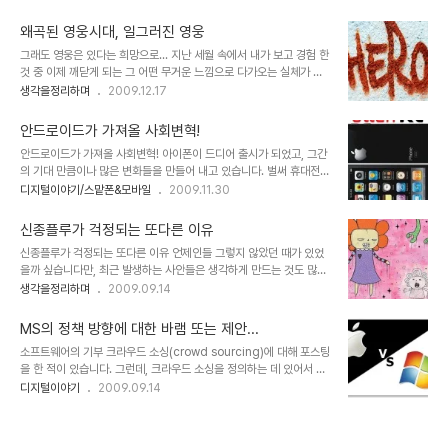
포스팅을 했습니다만. -과거 글들을 재 정리한 글이기도 합니다.- 어쨌든 디지털은 우리의
뮌님의 생각에서도 일부 공통된 느낌이 들어있어 언젠가 이에 대한 글
생활을 변화시키고 있는 것만은 분명한 사실입니다. 하지만, 그 변화의 속성 중에 디지털이
을 쓰고자 했었데, 마침 글을 ..
왜곡된 영웅시대, 일그러진 영웅
부여하고 있는 핵심은 능동적이어야 한다는 점입니다. 소수가 다수에게 피동적으로 부여 받
그래도 영웅은 있다는 희망으로... 지난 세월 속에서 내가 보고 경험 한
는 것이 아니라 내가 참여하고, 내가 하고자 하는 바를 생각을 펼치고 함께하고자 하는 것!!
것 중 이제 깨닫게 되는 그 어떤 무거운 느낌으로 다가오는 실체가 있
▲ 멋진 물방울 사진 1 언젠가 물방울 사진들을 보았을 때... 와~ 이런 건 도대체 어떻..
습니다. 그것은 특정한 누군가의 자취로 인하여 세상을 구한다는 등의
생각을정리하며
2009.12.17
신화같은 것이라 할 수 있는데, 마치 그것은 정말 보이지 않는 엄청난
힘이 작용하는 신화와도 같아서 세상을 포장하는 방송과 언론 -역사적
안드로이드가 가져올 사회변혁!
과거는 구전(口傳)과 책을 통하여- 을 동원하여 그 쉽지 않은 표현을
안드로이드가 가져올 사회변혁! 아이폰이 드디어 출시가 되었고, 그간
어렵지 않게 전파하였고 지금도 그러한 듯 보입니다. 누군가의 말처럼
의 기대 만큼이나 많은 변화들을 만들어 내고 있습니다. 벌써 휴대전화
"뛰어난 1인이 그렇지 못한 천명 또는 그 이상을 먹여살린다!" 라는 말
통신요금의 인하가 거론되거나 발표되고 있고, 이동통신사 별로 데이
디지털이야기/스맡폰&모바일
2009.11.30
은 워낙 시각차가 크기 때문에 혹자의 경우 그 보는 관점에 따라서는
터 요금제에 대한 적절한 가격정책을 고민하고 있는 모습들이 역력히
그렇게 단정지을 수도 있겠지만, 도대체 그런 무시무시한 말이 어떻게
보입니다. 이제 곧 안드로이드도 국내에 선보이게 됩니다. 들려오는 소
그대로의 진실이 되어..
신종플루가 걱정되는 또다른 이유
문들 중에는 "한국형 안드로이드"라는 말로 스팩이 다운된 형태의 출
신종플루가 걱정되는 또다른 이유 언제인들 그렇지 않았던 때가 있었
시 가능성들을 시사하고 있기도 합니다만, 그것이 결코 쉽지는 않을 것
을까 싶습니다만, 최근 발생하는 사안들은 생각하게 만드는 것도 많고,
이라는 생각과 함께, 아이폰가 가져왔던 그 이상, 아니 아이폰과는 또
조심해야할 것도 참 많습니다. 신종플루, 임진강 참사, 정치권의 개각
생각을정리하며
2009.09.14
다른 형태로써 쉽게 가늠할 수 없을 만큼의 많은 변혁과 그에 따른 수
과 관련된 사안 등등... 그 중 신종플루는 직접적으로 우리들에게 영향
많은 혜택들이 우리들에게 부여될 것이라는 기대를 갖게 합니다. 산업
을 끼치고 있는 가장 큰 이슈라고 생각합니다. 그러고 보니 이렇게 지
혁명이 우리들 생활 곧곧에 동력을 활용하는..
MS의 정책 방향에 대한 바램 또는 제안...
속적으로 많은 일들이 발생하기 때문에 잊어야 하지 말아야 할 일들까
소프트웨어의 기부 크라우드 소싱(crowd sourcing)에 대해 포스팅
지도 쉽게 망각해 버리는 것은 아닌지 되짚어 보게 됩니다. 용산사태,
을 한 적이 있습니다. 그런데, 크라우드 소싱을 정의하는 데 있어서 이
장자연 씨 자살 등등... 신종플루... 의학적으로는 잘 모르겠습니다. 그
를 주도하는 주체 -기업 또는 기관, 국가 업무 조직 등- 의 입장에서
디지털이야기
2009.09.14
리고 이러한 건강과 관련된 이슈를 상업적으로 접근하는 논리의 무서
어떤 주제를 내 걸고 추진하는 공모의 형식과 혼돈할 소지가 있다는 생
움도 무시할 수 없지만, 모든 전염성 질병의 그것과 마찬가지로 신종플
각이 들기도 합니다. 그러나 다른 한편으로 주체의 의도와는 무관하지
루가 끼치는 파급효과 중에서도 ..
만 여러 경로로써 바라는 점에 대한 의견이 제시됨으로써 결과적으로