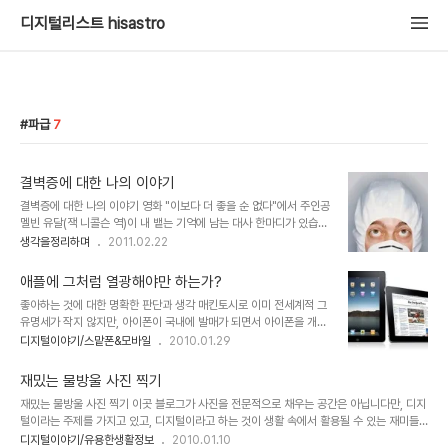
디지털리스트 hisastro
파급
7
결벽증에 대한 나의 이야기
결벽증에 대한 나의 이야기 영화 "이보다 더 좋을 순 없다"에서 주인공
멜빈 유달(잭 니콜슨 역)이 내 뱉는 기억에 남는 대사 한마디가 있습니
다. "난 절대 남이 마신 컵에 입을 대지 않겠어!!!" 영화를 보는 내내 멜
생각을정리하며
2011.02.22
빈 유달의 모습을 보면서 정말로 동질감을 느꼈었습니다. 저 또한 그러
하기 때문이지요. ▲ 이보다 더 좋을 순 없다 / As Good as It Gets
애플에 그처럼 열광해야만 하는가?
(1997) 예고편의 한장면 저는 아침에 일어나 씻는 시간도 그렇고, 손
좋아하는 것에 대한 명확한 판단과 생각 매킨토시로 이미 전세계적 그
도 자주 씻고, 이도 자주 닦고, 이래 저래 깔끔을 떨고 삽니다. 손의 경
유명세가 작지 않지만, 아이폰이 국내에 발매가 되면서 아이폰을 개발
우는 조금이라도 끈적임이 느껴지면 바로 세면장으로 가는 반사행동
하여 판매하는 기업 애플에 대한 관심 또한 더욱 높아졌습니다. 더우기
디지털이야기/스맡폰&모바일
2010.01.29
에 가까운 모습을 하고 있는 정돕니다... -.-; 그렇지만, 가만히 생각해
아이팻-iPod은 아이팟인데, 왜 iPad는 아이패드일까?- 의 공개로
보면 이러한 모습이 저 스스로 그렇게 된 것이라고 하기엔 ..
그 관심은 더욱 확대될 것은 예정된 사실이기도 합니다. ▲ 2010년 1
재밌는 물방울 사진 찍기
월 28일 공개된 애플의 타블렛 iPad 하지만, 좋다라고 하는 관심에
재밌는 물방울 사진 찍기 이곳 블로그가 사진을 전문적으로 채우는 공간은 아닙니다만, 디지
있어서 스스로 생각하고 여과된 판단이 아니라 분위기에 휩싸여 무조
털이라는 주제를 가지고 있고, 디지털이라고 하는 것이 생활 속에서 활용될 수 있는 재미들
건적으로 받아들이고 있는 것은 아닌가 하는 생각이 들기도 합니다. 이
을 공유하고자 하는 마음이기에 본 내용을 게재합니다. 디지털에 대한 내용들을 최근 몇차례
디지털이야기/유용한생활정보
2010.01.10
에 대하여 언젠가 모튜님께서 쓰셨던 아이폰에 대한 포스트에서나 꼬