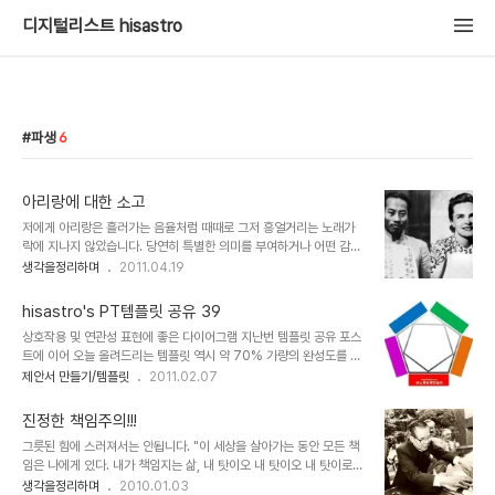
디지털리스트 hisastro
파생
6
아리랑에 대한 소고
저에게 아리랑은 흘러가는 음율처럼 때때로 그저 흥얼거리는 노래가
락에 지나지 않았습니다. 당연히 특별한 의미를 부여하거나 어떤 감정
을 느낀적도 없습니다. 그건 아마도 현재를 살아가는 우리들 대다수가
생각을정리하며
2011.04.19
그러하리라 생각합니다. 10년 전 쯤 읽었던 조정래 선생님의 『아리랑』
으로 부터 최근 읽게 된 님웨일즈(본명: 헬렌 포스터 스노우)의『아리
hisastro's PT템플릿 공유 39
랑』은 -보다 실제적으로는 김산(본명: 장지락)를 통해 님웨일즈가 집
상호작용 및 연관성 표현에 좋은 다이어그램 지난번 템플릿 공유 포스
필한- 서로 다른 내용이면서도 어딘가 연결고리로 이어지면서, 그 아
트에 이어 오늘 올려드리는 템플릿 역시 약 70% 가량의 완성도를 갖
리랑에 대한 느낌이랄까요? 뚜렷하진 않지만 그 정서와 애환이 느껴졌
춘 형태입니다. 각각의 도형 속성 -전체를 그룹으로 묶었을 경우는 개
제안서 만들기/템플릿
2011.02.07
습니다. ▲ 김산(본명: 장지락)과 님웨일즈(헬렌 포스터 스노우의 필
체 속성에서- 에서 3차원 편집 기능을 활용하여 이렇게 저렇게 변 추
명) 아리랑의 유래에 대해서는 수많은 주장과 학설이 있는 것으로 압
후 제가 이 다이어그램을 활용하여 제안서로 만들게 된다면 저 나름대
니다. 하지만 근거나 자료로써는 몰라도 그 ..
진정한 책임주의!!!
로 완성한 모습의 템플릿을 다시 공유하게 되겠지만, 혹 공유해드린 템
그릇된 힘에 스러져서는 안됩니다. "이 세상을 살아가는 동안 모든 책
플릿을 통해 더 새롭고 멋진 다이어그램을 만셨다면, 부디 좋으신 마음
임은 나에게 있다. 내가 책임지는 삶, 내 탓이오 내 탓이오 내 탓이로
으로 다시 다른 분들과 공유를 하실 수 있다면 정말로 좋겠습니다. 제
소이다!" 틀린말은 아니지만, 한번쯤은 곱씹어 봐야할 말이라고 생각
생각을정리하며
2010.01.03
생각인데요, 세상이 어지럽고 힘든 이유는 단절을 원하는 악의 헤게모