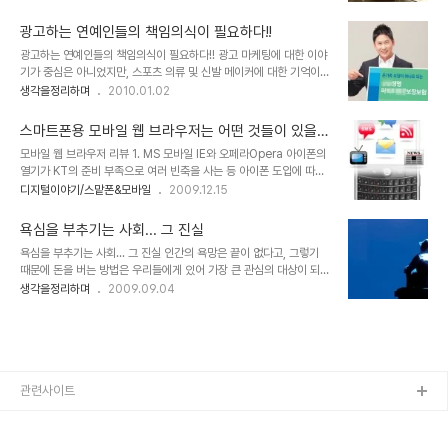
했습니다. ▲ 故 김수환 추기경님의 내 탓이오 캠페인 활동 모습, 출
니가 근원적 원인 아닌가 생각합니다. 그래서 이기적인 생각이 발현되
처: 파우 님의 블로그 이말은 다시 돌려 생각하자면, 성공 또한 나만의
고 그것이 반복적으로 파생되면서 연쇄 ..
광고하는 연예인들의 책임의식이 필요하다!!
노력에서 기인한 것이 된다는 것을 의미할 수 도 있습니다. 그래서인지
광고하는 연예인들의 책임의식이 필요하다!! 광고 마케팅에 대한 이야
또한 사회 전반에... 그리고 그 무의식 속에 너무도 진하게 이말은 우리
기가 중심은 아니었지만, 스포츠 의류 및 신발 메이커에 대한 기억이라
를 옭아매고 있습니다. 철저한 계급사회였던 고려 및 조선시대와 식민
는 내용의 포스팅을 하면서 바람직한 광고 마케팅의 한가지 형태를 말
생각을정리하며
2010.01.02
시대, 그리고 독재를 거치며 모든 조건을 지닌자들의 이루기 쉬운 성취
씀드린 적이 있습니다. 그런데, 오늘 제가 말하고 싶은 건 현재 보편화
들은 그렇지 못한 민초들과 그환경을 뚫고 힘겹게 올라온 성공한? 소
된 연예인들의 광고에 대한 사항입니다. 전 솔직히 말해서 일부 연예인
수의 민초들을 옭아매는 방..
스마트폰용 모바일 웹 브라우저는 어떤 것들이 있을
들의 너무도 많은 수입에 대하여 그리 긍정적으로 생각하지 않습니다.
까?
모바일 웹 브라우저 리뷰 1. MS 모바일 IE와 오페라Opera 아이폰의
물론 그들이 말하는 것 처럼 자신의 사생활을 잃어버리고 그 나름대로
열기가 KT의 준비 부족으로 여러 빈축을 사는 등 아이폰 도입에 따른
의 고충을 상쇄하는 의미로써의 반대급부라는 주장에 대해서는 일부
관심 만큼 그 불협화음도 적지 않았던 것 같습니다. 하지만, 아이폰에
디지털이야기/스맡폰&모바일
2009.12.15
생각해 볼 여지가 있다고는 생각합니다. 그러나, 그것이 어디에서 부터
기다리며 극적으로 맞이하게 된 매니아층의 아이폰에 대한 사랑은 식
잘못되었는지 정확히 짚어낼 수는 없지만, 그 유명세라는 것에 대한 생
을 줄 모르는 듯 합니다. 그리고 이제 그 열기는 여타의 나라들에서 그
각부터가 잘못된 출발이 아닌가 생각되..
욕심을 부추기는 사회... 그 진실
랬듯이 서서히 우리나라도 스마트폰의 대중화라는 방향으로 이어지고
욕심을 부추기는 사회... 그 진실 인간의 욕망은 끝이 없다고, 그렇기
있어 보입니다. ▲ 과거 데스크탑 PC에서 하던 모든 일을 이제는 모
때문에 돈을 버는 방법은 우리들에게 있어 가장 큰 관심의 대상이 되었
바일로 한다! 그렇습니다. 이제 스마트폰이 중심이 되는 모바일 시대가
다. 그러한 부추김은 우리들이 돈을 벌 수 있는 기회를 주는 듯했지만,
생각을정리하며
2009.09.04
시작되고 있는 겁니다. 그렇다면, 모바일 시대의 핵심적 도구가 될 스
이전보다 나은 모습을 갖기란 쉽지 않아 보인다. 또한 그 결과에 대해
마트폰에서 중심이 되는 기능으로써 그 사용의 빈도가 가장 많을 것으
서 누구에게도 뭐라 할 수 없는 보너스 격의 족쇄까지 얻게 될 뿐... 두
로 예상되는 것으로 가장 첫..
드러지게 벌어들이고 귀족의 모습으로 성을 쌓고 사는 소수의 사람
들... 그들은 자신들의 돈벌이가 정당하다는 것을 그 인간의 욕망이란
잣대로 설명하고 그렇게 살아갈 것을 사회의 분위기로 전파한다. 그 설
명에 익숙해진 대중들 역시 그렇게 살게 되었고, 일부는 돈을 벌었다.
관련사이트
대다수 사람들에겐 더욱 힘든 날들이 남았을 뿐이지만, 쉽게 문제를 제
기할 수 없다. 모두 ..