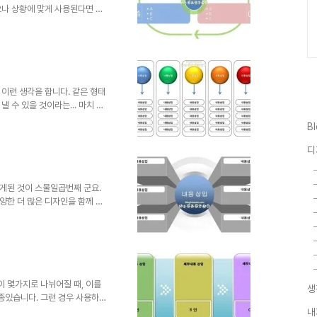
으나 상황에 맞게 사용된다면 아
만드시는데 조금이라도 도움이 되
셔도 좋습니다. 그렇지만, 따뜻
는 원칙적으로 이곳 블로그에서만 하
크로 알려주신다면, 소통 차원으로
있어서는 되도록 재공유를 부탁
. ※ 참고로 템플릿 파일이
이런 생각을 합니다. 같은 형태
 수 있을 것이라는... 마치 같
포스트들을 통해 저의 의견을 게재
B
는 것과 스스로 변화시키고 다르
셨으면 좋겠습니다. 더불어 또
디
고 작은 저의 나눔이 그 나눔의
맙습니다. (_ _) 상업용이 아니
 트랙백).. 남겨주시길...
게된 것이 스물일곱번째 군요.
양한 더 많은 디자인을 함께 만
서 올려야 한다는 생각이 자꾸
가 부족하다는 핑계 아닌 핑계를
 많은 분들이 보시고 보다 멋지
공유할 수 있었으면 하는 바램으
생각입니다. 제안서에서 다이어그
이번에 올리는 도식은 유사한 형
 몇가지로 나뉘어질 때, 이를
생
종있습니다. 그런 경우 사용하면
사용하셔도 좋습니다. 그렇지만,
내