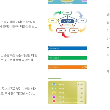
배포는 원칙적으로 이곳 블로그에서
타
를 링크로 알려주신다면, 소통 차원
우에 있어서는 되도록 재공유를
좋
립니다. ※ 참고로 템플릿 파일이
 사용할 수 없다고 생각하실지
홍보를 위하여 어떠한 연관성을
짧
에 올렸던 제안서 템플릿을 보신
기
많이 고려하여 제작하곤 합니다.
는 경우 색상의 변화가 연결되는
아
키는 효과를 얻도록 합니다. 하
 있음을 주지하고자 합니다. ^^
맞
뜻한 댓글(또는 트랙백).. 남
에서만 하도록 하겠습니다. 물론
사
및 종류 특징 등을 작성할 때 활
드는 것으로 템플릿 공유는 하지
그
 것이라는 생각으로 파일을 함께
릴 수 있다는 생각입니다. 아무
제
다. 고맙습니다. (_ _) 상업
 댓글(또는 트랙백).. 남겨주
 하도록 하겠습니다. 물론
통 차원으로 감사히 생각하겠습니
. 목차 제목을 넣는 도형의 배경
복사 붙이기(Ctrl + C /
통하여 상황에 따라 목차 페이지를
 아니라면 마음껏 사용하셔도 좋
. ^^ 템플릿의 배포는 원칙적으