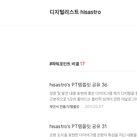
디지털리스트 hisastro
파워포인트 비결
17
hisastro's PT템플릿 공유 36
성장 및 발전 내용 표현에 좋은 다이어그램 제가 디지털을
근본적으로 1/2의 줄어드는 물리적 성격이 강한 아날로그
곧 공유라는 이름으로 기술의 근간을 이루기 때문입니다. 이
제안서 만들기/템플릿
2011.02.07
눔의 실천이 얼마나 숭고한 것인지를 말해주는 것이라고 할 수
그 나눔에 있어서 경계하고자 하는 것이 있습니다. 나눔이 
구나 계속 동정적인 도움만을 받고자하지는 않을 겁니다. 
hisastro's PT템플릿 공유 31
그 이상일 것이라는 생각이 저만의 독특한 생각은 아니라고 
이란 것!!! 세상이 어지럽고 왜곡된 이기와 소유욕으로 어려움
순환 도식을 표현한 다이어그램 순환의 특성을 지닌 내용을