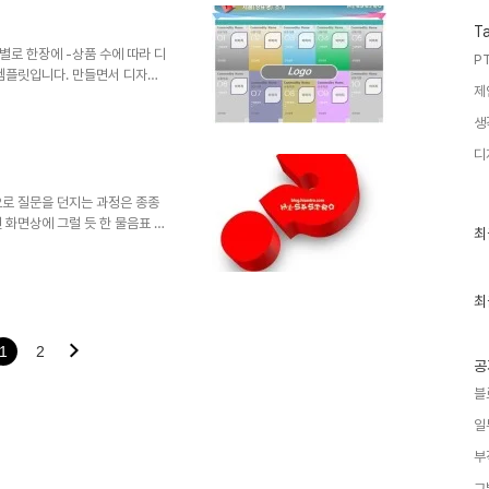
's 템플릿의 주소를 링크로 알려
형태로 수정하시는 경우에 있어서
T
를 해주시길 부..
별로 한장에 -상품 수에 따라 디
PT
템플릿입니다. 만들면서 디자인
제
이곳 저곳의 눈동냥을 통해 괜찮
작아서 좀 복잡해 보이지만 실제
생
이아웃만으로도 사용할 만한 디자
디
 모두에게 도움이 되는 자료였으
 그렇지만, 따뜻한 댓글(또는 트
이곳 블로그에서만 하도록 하겠습니
로 질문을 던지는 과정은 종종
 화면상에 그럴 듯 한 물음표 하
최
최
 만들었던 3D Question
근
파일을 이리저리 뜯어 보시면,
글
과
겁니다. 상업용이 아니라면 마음
인
최
. 남겨주시길... ^^ 템플릿의
기
 hisastro's 템플릿의 주소
글
니다.변형된 형태로 수정하..
1
2
공
블
일
부
그