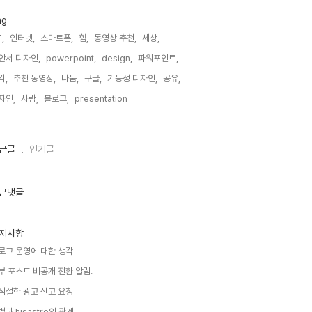
ag
,
인터넷,
스마트폰,
힘,
동영상 추천,
세상,
안서 디자인,
powerpoint,
design,
파워포인트,
각,
추천 동영상,
나눔,
구글,
기능성 디자인,
공유,
자인,
사람,
블로그,
presentation,
근글
인기글
근댓글
지사항
로그 운영에 대한 생각
부 포스트 비공개 전환 알림.
적절한 광고 신고 요청
별과 hisastro의 관계