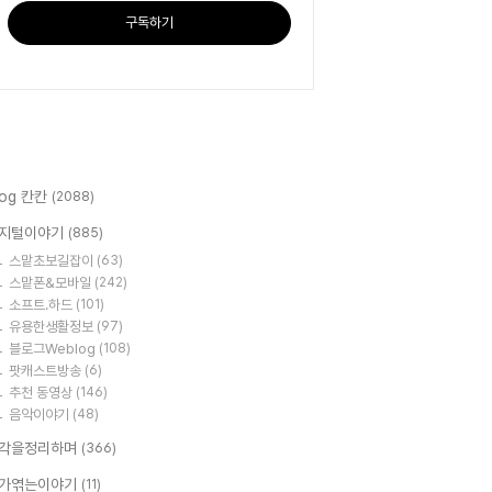
구독하기
log 칸칸
(2088)
지털이야기
(885)
스맡초보길잡이
(63)
스맡폰&모바일
(242)
소프트.하드
(101)
유용한생활정보
(97)
블로그Weblog
(108)
팟캐스트방송
(6)
추천 동영상
(146)
음악이야기
(48)
각을정리하며
(366)
가엮는이야기
(11)