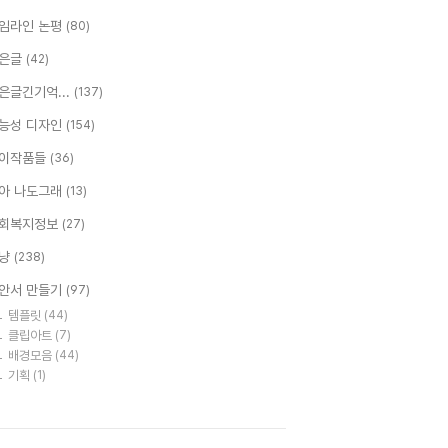
임라인 논평
(80)
은글
(42)
은글긴기억...
(137)
능성 디자인
(154)
이작품들
(36)
아 나도그래
(13)
회복지정보
(27)
냥
(238)
안서 만들기
(97)
템플릿
(44)
클립아트
(7)
배경모음
(44)
기획
(1)