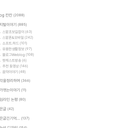
log 칸칸
(2088)
지털이야기
(885)
스맡초보길잡이
(63)
스맡폰&모바일
(242)
소프트.하드
(101)
유용한생활정보
(97)
블로그Weblog
(108)
팟캐스트방송
(6)
추천 동영상
(146)
음악이야기
(48)
각을정리하며
(366)
가엮는이야기
(11)
임라인 논평
(80)
은글
(42)
은글긴기억...
(137)
능성 디자인
(154)