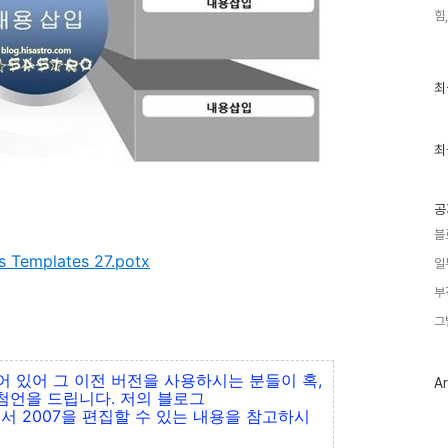
힘,
최
최
근
글
과
인
최
기
글
공
블
's Templates 27.potx
일
부
그
되어 있어 그 이전 버전을 사용하시는 분들이 혹,
Ar
첨언을 드립니다. 저의 블로그
에서 2007을 편집할 수 있는 내용을 참고하시