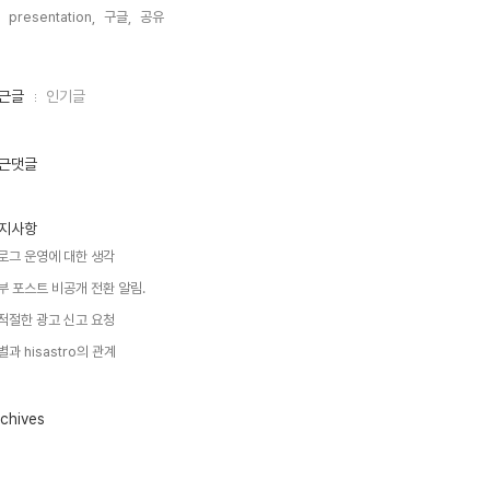
presentation,
구글,
공유,
근글
인기글
근댓글
지사항
로그 운영에 대한 생각
부 포스트 비공개 전환 알림.
적절한 광고 신고 요청
별과 hisastro의 관계
chives