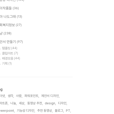
이작품들
(36)
아 나도그래
(13)
회복지정보
(27)
냥
(238)
안서 만들기
(97)
템플릿
(44)
클립아트
(7)
배경모음
(44)
기획
(1)
ag
터넷,
생각,
사람,
파워포인트,
제안서 디자인,
마트폰,
나눔,
세상,
동영상 추천,
design,
디자인,
werpoint,
기능성 디자인,
추천 동영상,
블로그,
PT,