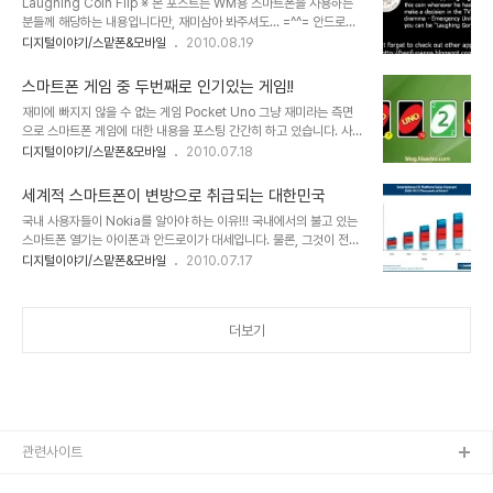
Laughing Coin Flip ※ 본 포스트는 WM용 스마트폰을 사용하는
말이죠. -물론 그렇다고 그 의문이 정말 아무것도 몰라서는 아니고 왜
분들께 해당하는 내용입니다만, 재미삼아 봐주셔도... =^^= 안드로이
가장 많이 사용되고 있는가를 직접 확인해 보고자 하는 차원이었습니
드와 아이폰이 대세인 스마트폰의 현실입니다만, 기존의 고객층으로
디지털이야기/스맡폰&모바일
2010.08.19
다.- 그리고 x6을 사용하게 되면서 현재까지 출시된 노키아의 스마트
보자면 윈도모바일의 사용자 수도 무시할 수는 없습니다. 그것을 MS
폰들이 왜 세계적으로 가장 많은 사용자를 확보하고 있는지에 대한 답
가 알고 있느냐는 별개의 문제이지만... ▲ 스마트폰 OS별 국내 시장
을 얻었습니다. 그건 바로 최적화된 OS..
스마트폰 게임 중 두번째로 인기있는 게임!!
점유율 (자료: ATLAS Mobile Index, 블로터닷컴 ) 가끔 버려졌다
재미에 빠지지 않을 수 없는 게임 Pocket Uno 그냥 재미라는 측면
는 기분이 들땐 참 거시기 해도... 가끔 개인 개발자 분들께서 올려주시
으로 스마트폰 게임에 대한 내용을 포스팅 간간히 하고 있습니다. 사실
는 어플들을 보고 있자면 참 대단하다는 생각과 함께 약간의 하드웨어
개인적으로 즐기는 게임들 중에서 괜찮다고 생각하는 것들을 몇몇 올
디지털이야기/스맡폰&모바일
2010.07.18
적인 부분이 보완되고 OS가 조금만 더 받쳐줬더라면 지금의 스마트폰
리다 보니 그것이 마치 하나의 시리즈 처럼 올리게 되는 듯 하는데...
시장이 어땠을까... MS를 좋아하진 않지만, 기존의 사용자로써 아쉬운
몰랐던 것을 최근 알게된 것이 스스로 그냥 재밌어서 했었던 게임들이
부분이 ..
세계적 스마트폰이 변방으로 취급되는 대한민국
알고 보면 인지도가 꽤나 높은 게임들이었음을 알게될 때가 종종있습
국내 사용자들이 Nokia를 알아야 하는 이유!!! 국내에서의 불고 있는
니다. 오늘 올리려고 하는 스마트폰 게임도 그런 것 중 하나라고 할 수
스마트폰 열기는 아이폰과 안드로이가 대세입니다. 물론, 그것이 전세
있습니다. 어떻게 우연한 경로를 통해 알게된 카드형 보드게임으로
계적인 트랜드와 무관한 건 아닙니다. 애플의 아이폰과 구글이 주도하
디지털이야기/스맡폰&모바일
2010.07.17
Freeware Pocket PC가 2009년 선정한 스마트폰(PDA) 무료 게
는 안드로이드 진영의 제조사들이 만들어 내고 있는 수많은 안드로이
임 부문 인기 순위 2위를 차지한 Pocket Uno라는 게임입니다. ▲
드폰은 분명히 세계적인 흐름임에 틀림없습니다. 그런데, 생각해야할
Freeware..
한 가지 사실이 있습니다. 세계 최대 휴대폰 생산기업이자 스마트폰 시
더보기
장 점유율 40%를 차지하고 있는 노키아의 심비안과 마에모가 그것
입니다. 세계 최고의 명성을 유지하고 있는 이유가 있을 것임에도 무엇
이 문제인지 국내에서 노키아의 성적은 바닥을 헤매고 있습니다. 왜 그
럴까요? 문득 과거 몇 십년 전의 술과 음료수 시장에 관해 회자되던 얘
기가 떠올랐습니다. -어쩌면 지금도 여..
관련사이트