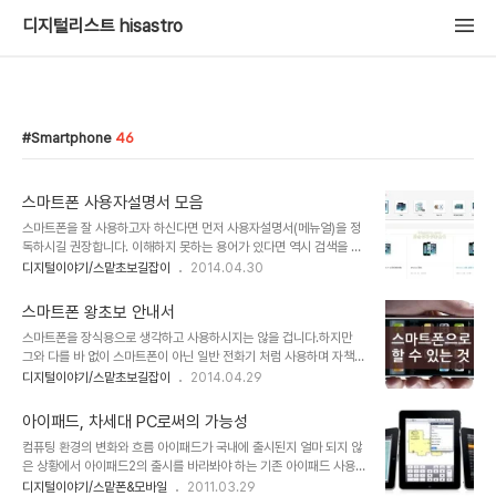
디지털리스트 hisastro
Smartphone
46
스마트폰 사용자설명서 모음
스마트폰을 잘 사용하고자 하신다면 먼저 사용자설명서(메뉴얼)을 정
독하시길 권장합니다. 이해하지 못하는 용어가 있다면 역시 검색을 통
해서 또는 좀 안다 싶은 주위 분들을 귀찮게 해서라도 이해할 수 있도
디지털이야기/스맡초보길잡이
2014.04.30
록 하셔야 합니다. 오늘은 주요 스마트폰 사용자설명서를 링크로 남깁
니다. 참고로 스마트폰 사용자설명서(메뉴얼)을 받기 위해서는 현재
스마트폰 왕초보 안내서
사용하고 있는 스마트폰의 모델명을 아셔야 합니다. 모델명을 모르시
스마트폰을 장식용으로 생각하고 사용하시지는 않을 겁니다.하지만
는 경우가 많을 겁니다. 안드로이드 계열, 즉 LG, 팬택, 삼성 등 제조사
그와 다를 바 없이 스마트폰이 아닌 일반 전화기 처럼 사용하며 자책하
에서 만든 스마트폰들은 뒷면 케이스를 열어 배터리를 탈착하면 확인
는 분들이 있습니다. 말 그대로 스마트폰 왕초보! 오해는 하지 말아주
디지털이야기/스맡초보길잡이
2014.04.29
할 수 있습니다.아래 이미지로 각 제조사별 스마트폰 모델명 확인하는
세요. 나무라거나 조롱하려는 것이 아닙니다.이 글은 이런 분들을 위해
방법을 올려 놓겠습니다. 고맙습니다. 스마트폰 사용자설명서(메뉴얼)
조언을 드리고자 남기는 포스트니까요. 이 글을 접하게 된 분들은 대부
링크 ※ 아래 이미지 또는 파란색의 제조사..
아이패드, 차세대 PC로써의 가능성
분 어려움없이 스마트폰을 일상적으로 사용하는 분들일겁니다. 그러
컴퓨팅 환경의 변화와 흐름 아이패드가 국내에 출시된지 얼마 되지 않
나 주변에 스마트폰을 사용하면서도 어떻게 하면 잘 다룰 수 있을까를
은 상황에서 아이패드2의 출시를 바라봐야 하는 기존 아이패드 사용
고민하는 분들 적잖이 보실 수 있을 겁니다. 그래서 때때로 그런 분들
자들의 실망감은 적지 않을 듯 합니다. 그러나 저 역시 같은 동병상련
디지털이야기/스맡폰&모바일
2011.03.29
께 어떻게 하면 스마트폰을 잘 사용할 수 있도록 알려드릴까 고민한 분