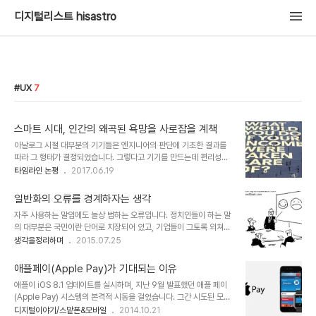
디지털리스트 hisastro
UX
7
스마트 시대, 인간의 왜곡된 욕망을 사로잡을 계책
아날로그 시절 대부분의 기기들은 엔지니어의 판단에 기초한 결과를
따라 그 형태가 결정되었습니다. 그렇다고 기기를 만드는데 편리성을
고려하지 않은 건 아닙니다. 엔지니어들도 나름 만드는 과정에 편리성
타임라인 논평
2017.06.19
을 고려했다고 하는 그만한 이유와 논리는 가지고 있었습니다. 여기서
핵심은 이를 사용하는 대중들 역시 새로운 기술에 열광할 뿐 왜 그렇게
일반화의 오류를 경계하자는 생각
만들었냐고 묻고 따지는 일은 그다지 많지는 않았다는 사실입니다. 그
자주 사용하는 말임에도 늘상 범하는 오류입니다. 정치인들이 하는 말
렇게 기기를 접하고 사용했던 경험은 현재에 이르렀고, 디지털 시대인
의 대부분은 국민이란 단어로 치장되어 있고, 기업들이 그토록 외쳐대
지금은 기술과 디자인의 협업을 통해 사용자 환경이 만들어지고 있습
는 고객(고갱)님과 인터넷을 사용하는 네티즌이란 말에서 때론 그들과
생각을정리하며
2015.07.25
니다. 당연히 기기 사용에 관한 한 지식과 경험이 풍부한 현대 사용자
나는 무관하다는 생경함이 느껴지기도 합니다. 우리네 역사적 아픔을
들의 피드백은 다음 버전의 기기에 적용되는 건 이젠 정해진 수순과도
되새길 때 내뱉게 되는 특정 나라와 그 나라 사람들을 지칭하는 일본
같습니다. 아시다시피 이를 영어로는 UI(사..
애플페이(Apple Pay)가 기대되는 이유
사람들.. 아니 "일본 놈들"이 그러하며, 또 "빨갱이"가 그렇고, "종
애플이 iOS 8.1 업데이트를 실시하며, 지난 9월 발표했던 애플 페이
교"가 그렇습니다. 뭐~ 예로 들자면 끝이 없을 것 같습니다. 한마디로
(Apple Pay) 시스템의 본격적 시동을 걸었습니다. 그간 시도된 모바
일반화의 오류는 선입견 또는 편견의 다른 말이라는 생각입니다. 어찌
일 결제시스템 사업은 이렇다 할 성과가 없었던 사업 영역임에도 애플
디지털이야기/스맡폰&모바일
2014.10.21
생각해 보면 일반화의 오류는 패턴인식을 기본으로 하는 인간의 지적