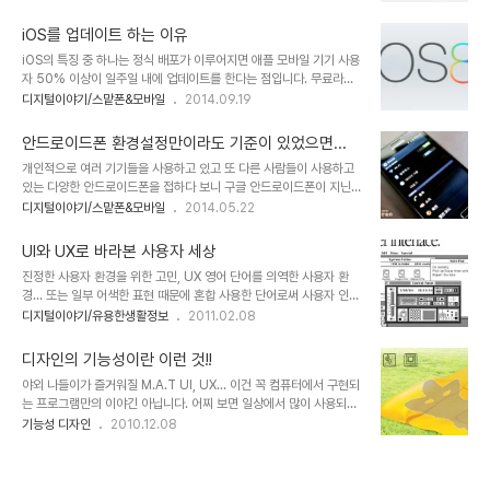
의 시도라는 점에서 많은 관심이 모아지고 있습니다. 이미지 출처:
인식체계에서 기인한 것일지도 모르겠습니다. 그러니 디지털 세계에
www.macworld.com 사실 애플 페이의 기술적 사항들을 일반 사
서도 가장 중요하게 생각하는 것 중 하..
iOS를 업데이트 하는 이유
용자들이 세세히 알기에는 역부족일 수 있습니다. -그래도 참고하실
iOS의 특징 중 하나는 정식 배포가 이루어지면 애플 모바일 기기 사용
만한 내용이 있어 링크로 첨부합니다. ^^ - 그렇다고 애플이 사용자들
자 50% 이상이 일주일 내에 업데이트를 한다는 점입니다. 무료라서?
의 기술적 무지를 악용할 것이라고 생각하는 애플 사용자는 별로 없을
일반적으로 업데이트란 표면적으로 성능의 개선을 의미하지만 사용자
디지털이야기/스맡폰&모바일
2014.09.19
듯 합니다. 애플 페이(Apple Pay) 작동원리 그건 애플이 지금까지 기
입장에서 그간 익숙했던 환경을 뒤로 하고 새로운 것을 쉽게 받아들인
존 테크 기업들이 행했던 맛보기 형식의 과대 광고와 달리 제시했던 만
다는 건 생각 만큼 간단한 것이 아닙니다. 더구나 새로운 업데이트로
큼의 사용자 만족..
안드로이드폰 환경설정만이라도 기준이 있었으면...
인해 벌어질 수 있는 오류나 버그와 같은 문제로 인한 손실도 가볍게
개인적으로 여러 기기들을 사용하고 있고 또 다른 사람들이 사용하고
넘길 사안이 못 됩니다. 특히 악명 높던 모 OS에 대한 기억하는 경우
있는 다양한 안드로이드폰을 접하다 보니 구글 안드로이드폰이 지닌
라면 더더욱... 그럼에도 iOS가 탑재된 애플 모바일 기기 사용자들이
문제로 부각되는 것이 있습니다. 바로 달라도 너~무 다른 환경과 UI의
디지털이야기/스맡폰&모바일
2014.05.22
주저하지 않고 업데이트를 진행하는 이유는 무엇일까요? 단순히 무료
혼재로 복잡하고 혼란스럽다는 점입니다. 다르다고 하는 것이 해석의
이기 때문만은 아닐겁니다. 이는 한마디로 사용자 경험에 따른 신뢰가
차이라서 감안하고 보면 크게 어렵다고 할 수 없을지도 모릅니다. 또
없다면 어려운 일입니다. iOS8..
UI와 UX로 바라본 사용자 세상
혼자서 안드로이드폰을 사용하는 것이라면 문제될 일이 아닐지 모릅
진정한 사용자 환경을 위한 고민, UX 영어 단어를 의역한 사용자 환
니다. 하지만 스마트폰이란게 그렇지 않죠. 서로 다른 기종들과 수많은
경... 또는 일부 어색한 표현 때문에 혼합 사용한 단어로써 사용자 인터
버전이 혼재한 속에서 사용자들은 정보를 공유하고 갖고 있는 기기에
페이스... 아니면 발음만 한글로 영문 전체를 표현한 유저 인터페이스
디지털이야기/유용한생활정보
2011.02.08
대한 문제점이나 의문사항들을 묻기도, 그에 대한 답을 하기도 하는게
(User Interface)... 이를 줄여 사용하여 지칭하는 보편적 디지털 용
현실입니다. 물론 동일 기종을 사용하는 경우라면 차이의 폭이 조금은
어 UI... 좀더 자세한 의미에 대해서는 다시 언급하겠습니다만, UI는
줄어 들긴 하겠지만... 어찌보면 안드로이..
디자인의 기능성이란 이런 것!!
컴퓨터 사용이 보편화 된 이후 너무도 자연스럽게 사용하게 된 단어이
야외 나들이가 즐거워질 M.A.T UI, UX... 이건 꼭 컴퓨터에서 구현되
기에 사실 구체적이지는 않더라도 그 어의 해석은 머리 속에 다들 지니
는 프로그램만의 이야긴 아닙니다. 어찌 보면 일상에서 많이 사용되는
고 있습니다. ▲ 컴퓨터 사용자 환경(User Interface)의 일대 변혁
제품들을 어떻게 더 사용하기 편리하도록 만들고, 사용하는 사람들로
기능성 디자인
2010.12.08
을 이끈 애플의 Mac 그런데, 최근 부각되는 단어가 있습니다. 바로
하여금 쉽게 활용하도록 하느냐가 더 많은 경우에 해당할지 모릅니다.
"UX"가 그것인데... 한편으론 알것도 같지만, 또 한편으론 생소하게..
소개하고자 하는 디자인은 야외 활동을 많이 하는 시기에 일상적으로
사용되는 돗자리?나 매트를 보다 실용적으로 활용될 수 있도록 고안된